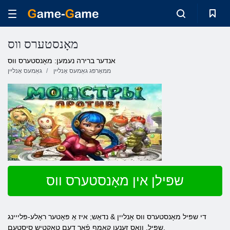
מאָנסטערס ווס
אנדער ברירה נעמען: מאָנסטערס ווס
ממאָרפּג גאַמעס אָנליין
גאַמעס אָנליין
שפּילן אין מאָנסטערס ווס
די שפּיל מאָנסטערס ווס אָנליין & נדאַש; איז אַ פּאָטער ראָלע-פּלייינג
שפּיל, וואָס זענען קאַמף פֿאַר דעם טאַקטיש סיסטעם.