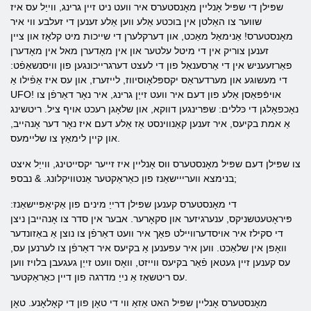
שפּילן די שפּיל אָנליין מאָנסטערס איר וועט ניט זיין גרינג, ווייַל עס איז
שווער צו האַלטן אין בוכטע אַלע ווען אַלע זענען די זעלבע ווי איר
מאָנסטערס! אַנימאַל מאַכט, און דערקלערן די שייכות מיט קלאָז און ציין
זענען צוריק אין די מיטל עלטער און אין מאָדערן מאל אין מאָדערן
פאַרזעעניש אין די אַרסענאַל פון די לעצט דערגרייכונגען פון וויסנשאַפֿט:
די מעשוגע און מערדעראַס יקספּלאָוסיווז, לייזערז, און עס איז אַפֿילו אַ
UFO! אויפֿפּאַסן אַלע פון ​​דעם איר וועט זייַן גרינג, איר נאָר דאַרפֿן צו
נאָכפאָלגן די כּללים: שפּרינגען דווקא, און שלאָגן רעכט אויף ציל. ריטשינג
אַ אמת בקיעס, איר זענען קאַנווינסט אַז אַלע דעם איז נאָר דער אָנהייב,
און קיין לימאַץ צו שליימעס.
צו שפּילן דעם שפּיל מאָנסטערס ווס אָנליין איז זייער יקסייטינג, ווייַל איצט
בנימצא ווערייישאַנז פון כאַראַקטער אַנטוויקלונג. & נבספּ;
די מאָנסטערס קענען שפּילן דרייַ מינים פון אַקיאַפּיישאַנז:
פּיראָטעטשניקס, ענערגיזער און סקאָרער. אבער אין סדר צו אָנהייבן ניצן
די סקילז איר אויסדערוויילט פאַך איר וועט דאַרפֿן צו נוצן אַ באַזונדער
וואָפן אין שלאַכט. ווען איר עפענען אַ בקיעס איר דאַרפֿן צו לערנען עס,
עס קענען זיין געטאן פֿאַר בקיעס ווייזט, וואָס וועט זייַן געגעבן בלויז ווען
עס ריטשאַז אַ נייַ מדרגה פון דיין כאַראַקטער.
מאָנסטערס אָנליין שפּיל האט אַזאַ ווי די טאָן פון די קאָלאָנע. טאָן