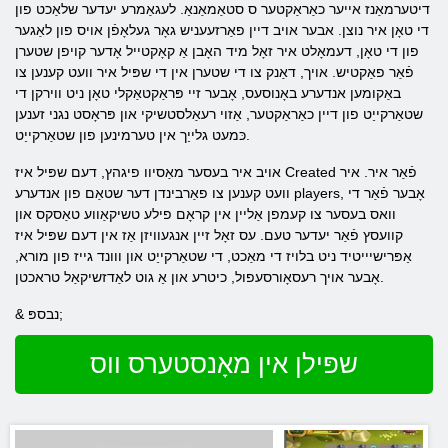
דיטערמאַנז אייער כאַראַקטער ס סטאַמאַנאַ. לעגאַמרע יעדער שלאַכט פון
די טאָן איר נוצן. אבער אויב דיין פאַרזעעניש גאָר געלאָפֿן אויס פון לאַגער
פון די טאָן, דעמאָלט איר זאָל מיד האָבן אַ קאָקטייל אָדער קויפן שטערן
פֿאַר פאַקטיש. אויך, דאַנק צו די שטערן אין די שפּיל איר וועט קענען צו
באַקומען אנדערע באָנוסעס, אָבער זיי פּראַקטאַקלי טאָן ניט ווירקן די
שטאַרקייַט פון דיין כאַראַקטער, אַזוי רעאַלסטשיקי און פּראָסט נגני זענען
כּמעט גלייַך אין טערמינען פון שטאַרקייַט.
אויב איר בעסער מאַסיוו פיגהץ, דעם שפּיל איז Created פֿאַר איר. איר
וועט קענען צו פאַרבינדן דער שטאַם פון אנדערע players, אָבער פֿאַר די
וואס בעסער צו קעמפן אַליין אין קראָם פילע טשיקאַווע טאַסקס און
קוועסץ פֿאַר יעדער טעם. עס זאָל זיין אנגעוויזן אַז אין דעם שפּיל איז
אַפּרישיייטיד ניט בלויז די מאַכט, די שטאַרקייַט און ווונד גייז פון מורא,
אָבער אויך רעסאָורסעפול, כיטרע און אַ גוט לאַדזשיקאַל טראכטן.
& נבספּ;
שפּילן אין מאָנסטערס ווס