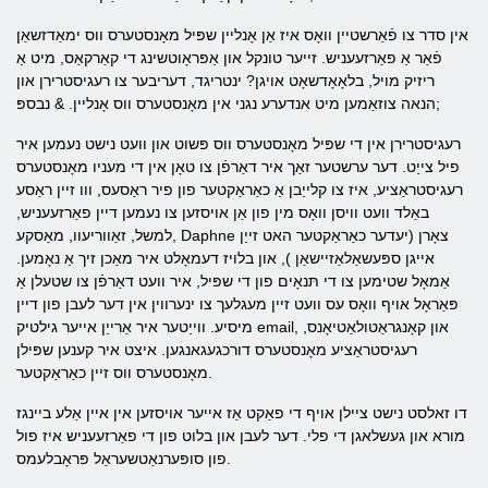
אין סדר צו פֿאַרשטיין וואָס איז אַן אָנליין שפּיל מאָנסטערס ווס ימאַדזשאַן
פֿאַר אַ פאַרזעעניש. זייער טונקל און אַפּראָוטשינג די קאַרקאַס, מיט אַ
ריזיק מויל, בלאָאָדשאָט אויגן? ינטריגד, דעריבער צו רעגיסטרירן און
הנאה צוזאַמען מיט אנדערע נגני אין מאָנסטערס ווס אָנליין. & נבספּ;
רעגיסטרירן אין די שפּיל מאָנסטערס ווס פּשוט און וועט נישט נעמען איר
פיל צייַט. דער ערשטער זאַך איר דאַרפֿן צו טאָן אין די מעניו מאָנסטערס
רעגיסטראַציע, איז צו קלייַבן אַ כאַראַקטער פון פיר ראַסעס, ווו זיין ראַסע
באַלד וועט וויסן וואָס מין פון אַן אויסזען צו נעמען דיין פאַרזעעניש,
למשל, זאַווריעוו, מאַסקע, Daphne צאָרן (יעדער כאַראַקטער האט זייַן
אייגן ספּעשאַלאַזיישאַן ), און בלויז דעמאָלט איר מאַכן זיך אַ נאָמען.
אַמאָל שטימען צו די תּנאָים פון די שפּיל, איר וועט דאַרפֿן צו שטעלן אַ
פּאַראָל אויף וואָס עס וועט זיין מעגלעך צו ינערווין אין דער לעבן פון דיין
מיסיע. ווייַטער איר אַרייַן אייער גילטיק email, און קאָנגראַטולאַטיאָנס,
רעגיסטראַציע מאָנסטערס דורכגעגאנגען. איצט איר קענען שפּילן
מאָנסטערס ווס זיין כאַראַקטער.
דו זאלסט נישט ציילן אויף די פאַקט אַז אייער אויסזען אין איין אַלע ביינגז
מורא און געשלאגן די פלי. דער לעבן און בלוט פון די פאַרזעעניש איז פול
פון סופּערנאַטשעראַל פּראָבלעמס.