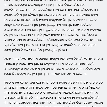
איז פּלעזאַנטלי צופרידן פון די עקאָנאָמיש סיסטעם. פֿאַר די
דורכשניטלעך באַניצער דאָס איז רעפלעקטעד אין די נומער פון לייַטיש
אַפּערטונאַטיז צו פאַרדינען אַ פּאַרנאָסע און וישאַלט פון אַ ליב געהאט
איינער. די יזיאַסט און רובֿ עפעקטיוו אָפּציע & מדאַש; פּראָדוקציע און
סאַלעס רעסורסן. אַזוי איר קענען מאַכן פון די זעלבע פאַבריקאַנט
סאַפּלייז אַ פאַרשיידנקייַט פון אַרטיפאַקץ. דאָך, עס איז נייטיק צו יגזערט
אַ ביסל מער מי, אָבער די רימיונעריישאַן פֿאַר די אַרבעט וועט זיין פיל
מער. דער שפּיל האט אַפֿילו צוגעשטעלט די געלעגנהייט צו אָנטייל נעמען
אין אַן יקסייטינג לאָטעריע, אָבער אין סדר צו פּרובירן זייער גליק נאָר
דאַרפֿן צו אָנהייבן פּלייינג די שפּיל אָנליין מיסט.
מיט יעדער נייַ לעוועל אייער כאַראַקטער אָפּענס אַ זיכער טייל פון די שפּיל
לאָוקיישאַנז, נייַ סקילז און די פיייקייַט צו נוצן מער שטאַרק וועפּאַנז.
אַקטואַללי, דיין אַרסענאַל, אַ גאַרדעראָב און אַ שפּיל קאָרט יקספּאַנד צו
די מאָס אַז עס ינקריסאַז די הייך פון דיין כאַראַקטער. & נבספּ;
סטאַרטינג שפּילן די שפּיל אָנליין מיסט, פילע נגני זאָגן אַז עס איז אַ טשור
קאָמפּליצירט און שווער צו פֿאַרשטיין עס. אבער דווקא פֿאַר דעם צוועק
אין די שפּיל ימפּלאַמענאַד אַ מענטאָרינג סיסטעם: דער ערשטער דרייַ
לעוועלס וועט זיין אַרויף צו איר צו נאָכפאָלגן דיין לערער & מדאַש; דער
זעלביקער נגני ווי איר זענען בעת ​​עטלעכע וויסן פון די Gameplay. ממשיך