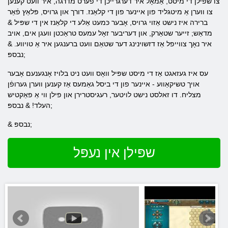
צו שפּילן די מיסט, אַמאָל איר דערגרייכן די פערט מדרגה, איר וועט קענען
צו ווערן אַ מיטגליד פון איינער פון די קלאַנז. דורך און גרויס, פּלאַץ פֿאַר
ברירה איז נישט אַזוי גרויס, אָבער כּמעט אַלע די קלאַנז אין די שפּיל &
מדאַש; זייער שטאַרק, און דעריבער זאָל עמעס טראַכטן וועגן אים, אויב
איר נאָך צווייפל אַז דזשוינינג דער שטאַם וועט ברענגען איר אַ טויווע. &
נבספּ;
עס איז געזאגט אַז די מיסט שפּיל וואָס וועט ניט בלויז אָנגענעם אָבער
אויך טשיקאַווע - איינער פון די ביסל גאַמעס אַז קענען ווערן גערופֿן
מצליח. דו זאלסט נישט לויטער, רעגיסטרירן און פילן ווי אַ פאַקטיש
העלד! & נבספּ;
& נבספּ;
שפּילן אין נעפּל