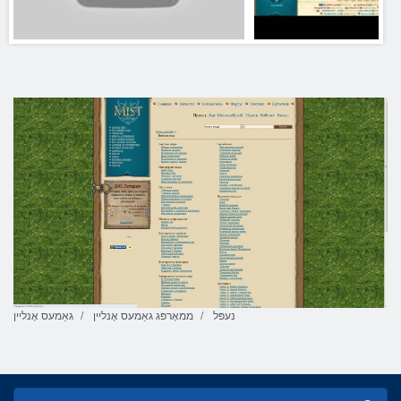
נעפּל
ממאָרפּג גאַמעס אָנליין
גאַמעס אָנליין