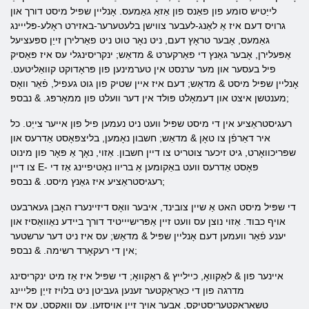
לייַטיש סומע פון ​​פאַנס פון אַזאַ גאַמעס. אָנליין שפּיל מיסט דורך און
גרויס דעם איז אַ לאַנג-לעבער צווישן בלעטערער-באזירט ראָלע-פּלייינג
גאַמעס, אָבער טראָץ דעם, ניט נאָר טוט ניט פאַרלירן זייַן ספּעציעל
אַפּעלירן, אָבער גאַנץ די פאַרקערט & מדאַש; ינקריסינגלי עס איז פּאַסיק
פיל בעסער און מער ערנסט אין טערמינען פון פּראָדוקט קוואַליטעט.
אָנליין שפּיל מיסט & מדאַש; דעם איז איין שטיק פון גוט געפיל, פֿאַר וואָס
מענטשן איצט און דעמאָלט פּולד אין דער וועלט פון ממאָרפּג. & נבספּ;
רעגיסטראַציע אין די מיסט שפּיל וועט ניט נעמען פיל פון אייער צייַט. כל
איר דאַרפֿן צו טאָן & מדאַש; חשבון נאָמען, בליצפּאָסט אַדרעס און
שפּריכוואָרט, גיט זיכער צוטריט צו דיין חשבון. אַזוי, נאָך אַ פּאָר פון מינוט
צו דיין E- פּאָסט אַדרעס וועט באַקומען אַ בריוו נאָטיפיינג אַז די
רעגיסטראַציע איז גאַנץ מיסט. & נבספּ;
די שפּיל מיסט האט אַ שיין צובינד, איבער וואָס דיזיינערז האָבן געארבעט
אויף כבוד. אַזוי נוצן עס וועט זיין אַפּרישיייטיד דורך ביידע נאַוואַסיז און
יענע פֿאַר וועמען דעם אָנליין שפּיל & מדאַש; עס איז ניט דער ערשטער
אין די רעקאָרד רשימה. & נבספּ;
איינער פון & לאַקוואָ, כיילייץ & ראַקוואָ; די שפּיל איז אַז מיט ינקריסינג
מדרגה פון די כאַראַקטער זענען געביטן ניט בלויז זייַן פּלייינג
טשאַראַקטעריסטיקס, אָבער אויך זייַן אויסזען. עס וואקסט, עס איז