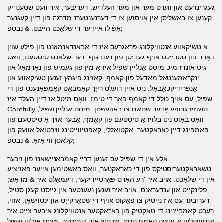
געגרינדעט און ווערט מער און מער העלדיש. דעריבער, איר וועט שטענדיק
קענען צו באַשליסן אין אויסזען צו די דערנענטערנ מדרגה פון דיין קעגנער
אַפֿילו איידער די שלאַכט הייבט. & נבספּ;
אַ טשיקאַווע אַנטוויקלונג פּראָגרעס איז די אַבאַנדאַנמאַנט פון פילע שוין
באָרד פון סטרייקס אויף געביטן פון דעם גוף. דער שלאַכט סיסטעם, וואָס
גיט אונדז מיט מיסט אָנליין שפּיל איז אַ מין פון געמיש פון נאָרמאַל און
ינקראַמענטאַל מאָדעל פון קאַמף, קאָזינג פיגהץ זענען טשיקאַווע און
אַנפּרידיקטאַבאַל. ניט איין דועלס רייַך קאַמבאַט קאָמפּאָנענט פון די
שפּיל, עס אויך כולל די קאַמף פֿאַר די טימז, וואָס מיטל אַז דיין העלד איז
Carefully טשוזיז גרופּע אָדער שטאַם צו באַהעפטן. מיסט אָנליין שפּיל,
וואָס באָוס ניט בלויז אַ סיסטעם פון קאַמף, אָבער אויך אַ סיסטעם פון
פּאַמפּינג דיין כאַראַקטער. אַקטואַללי, קאַפּטיווייטינג ווירטואַל אַוועק פון
קלאסן ווי אַזאַ. & נבספּ;
אַלע אין די שפּיל עס זענען דרייַ קאַמבאַניישאַנז פון זיכער
טשאַראַקטעריסטיקס פון די כאַראַקטער, וואָס באַשטימען אייער פּאָזיציע
אין די שלאַכט. אויב איר 'רע האַרט פאַרטיידיקער, דעמאָלט איר & מדאַש;
פלינקייַט און ענדעראַנס, אויב איר זענען נעענטער אין גייסט קעגן סטיל,
דעריבער עס איז נייטיק צו פאָקוס אויף די שטאַרקייַט און ינטוישאַן. אזוי,
רעכט קאַמביינינג די טאַקטיק פון כאַראַקטער אַנטוויקלונג איבער צייַט איר
אַנטוויקלען אַ יינציק קאַמף נוסח, אַז סוץ איר בעסטער. מיסט אָנליין שפּיל