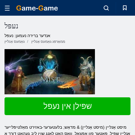
נעפּל
אנדער ברירה נעמען: נעפּל
ממאָרפּג גאַמעס אָנליין
גאַמעס אָנליין
שפּילן אין נעפּל
מיסט אָנליין (מיסט אָנליין) & מדאַש; בלעטערער-באזירט מאַלטיפּלייער
אָנליין שפּיל, פּאָטער פון אָפּצאָל, וואָס האט לאַנג שוין ליב געהאט דורך אַ