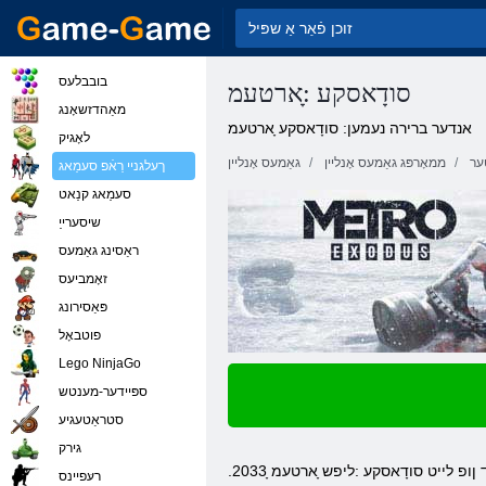
בובבלעס
סודָאסקע :ָארטעמ
מאַהדזשאָנג
אנדער ברירה נעמען: סודָאסקע ָארטעמ
לאָגיק
ער
ממאָרפּג גאַמעס אָנליין
גאַמעס אָנליין
ךעלגניי רַאֿפ סעמַאג
סעמַאג קנַאט
שיסערייַ
ראַסינג גאַמעס
זאָמביעס
פּאַסירונג
פוטבאָל
Lego NinjaGo
ספּיידער-מענטש
סטראַטעגיע
גירק
א יד ןופ לייט סודָאסקע :ליפש ָארטעמ
רעּפיינס