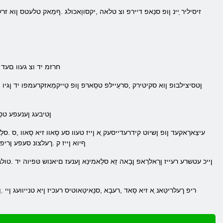
.זיסיליר ַיינ ןופ סנַאפ דיירפ וצ טלאה ,יקסווָאכולג .ףמַאק טלעטס ןוא זרע
.חרזמ יד וצ געוו םעד ן
.ןטיבעג ןענעפע טסַא
ףיוא ןייז ק .ךעלצונ סעּפע ןריפרַ