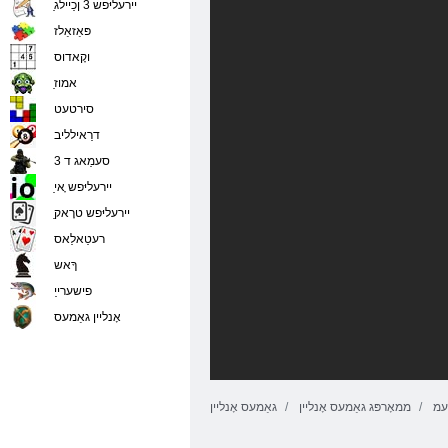
ַיירעליּפש 3 ןכַיילג
פּאַזאַלז
וקָאדוס
ַאמוז
סירטעט
דרַאילליב
סעמַאג ד 3
ַיירעליּפש ָאי
ַיירעליּפש טרָאק
רעטַאלַאס
ךָאש
פישערייַ
אָנליין גאַמעס
עמ
ממאָרפּג גאַמעס אָנליין
גאַמעס אָנליין