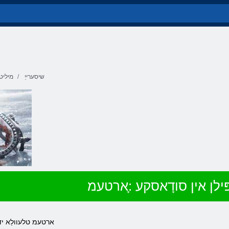
שיסערייַ
מיליט
ילן אין סודָאסקע :ָארטעמ
.2033 ָארטעמ טלעוולַ