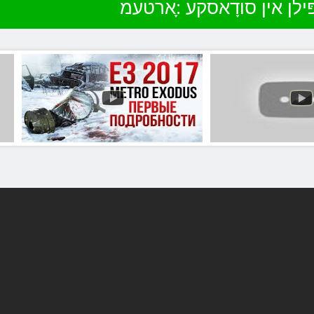
ילן אין סודָאסקע :ָארטעמ