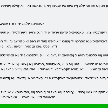
רָאכ ןופ תודוסי עלַא ןייז טעוו סע עכלעוו ןיא ,ד .זנַאשזדנַאד ןוא ץַאלּפ ןענעפע 
.ץנַאטוימ ךעלקערש ךרוד דַאטַאבַא
ריקורבסיו וצ עוויטָאמָאקָאל ערַאּפ ַארָארוַא יד ןר .סיורָאפ זרעשזדנייד ןוא תוע
דרעייּפסני .ןָאט וצ טאה יז סָאוו ,עלַא ן
וו ןוא סלעוועל רַאעניל ןפאשאב ייז ,רעקי ַא יוו ק .ַיילּפעמַאג יד ןיא זנַאשייסנע
אפ וצ טשינ יוו יוזַא ,םורַא סקעשזדבַא יד ןענרעל י .ןזָאלעגּפָא ןייז טינ לָאז ןוא 
טלָאמעד לַייוו ,ָאי ,רעכיז ... זנַאּפַאכ סע ן