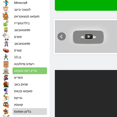
Minecraft
לעזַאה יביעב
סעמַאג סנָאָאטרַאק
בילדונגקרייז
ספּאָנגעבאָב
פאַרם
ספּאָנגעבאָב
קאַרס
בן 10
רעמיצ ןפיולטנַא
סדיק רַאֿפ סעמַאג
מאַריאָ
שנעק באָב
סעמַאג קינָאס
גנייקס
קוועסץ
בליצן גאַמעס