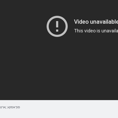
סודָאסקע :ָארט