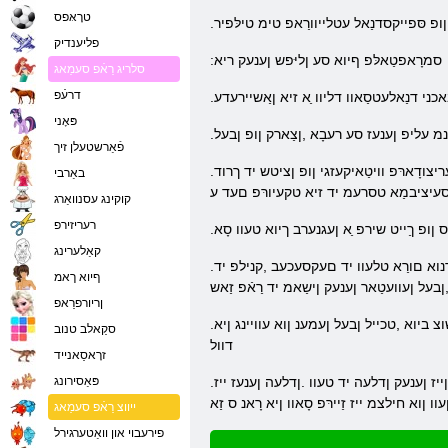
טרָאּפס
ןופ סּפייקסדנַאל עטלייוורַאפ טימ טילּפיר
פליענדיק
:סמרָאפטַאלּפ ףיוא סע ןליּפש ןענעק ריא
סלריג רַאֿפ סעמַאג
דרעֿפ
כני דנַאלעטסַאוו דליוו ַא זיא ןַאשיירעדע
פּאָני
ינמ עליפ ןענעז סע רעבָא ,ןצַארק ןופ ןבעל
פֿאַרשטעלן זיך
.ןטסיצילבופ ןוא סקיטירק ,סרעַיילּפ טסָארּפ ןופ טַייקמַאזקרעמפו יד ןגיו .דַאטייּפַאסיטנַא טסרעמ יד ןעוועג זיא ליּפש םעד ייז רַאֿפ זַא טגאזעג עלי .יד רעריצודָארּפ וויטַאיקעזגי ןופ ןציטש יד ךרוד
באַרבי
ופ סעיציבמַא טסרעמ יד זיא טקעיורּפ םעד ע
קוקינג עסנוואַרג
רעריזירפ
ס ןופ ךַייט שירפ ַא ןעגנערב ךיוא טעוו סָא
קאַלערינג
.עיצַארָאקעד ןופ ןשיוט קידרעדייסעק ַא ןייז טעוו סע סָאוו זיא סָאוו ,ס .סלַאמינַא יוו טנוזעג יוו ,גָאט ןופ טַייצ ,סנָאסַאעס ,רעטעוו ןיא ןשיוט .ןגיוא יד ןיא זדנוא םורַא טלעוו יד םעקסעכעב ,קנילפ יד
ףיוא ךאמ
,ןבעל ןעוועטַאר ןענעק ןישַאמ יד רַאֿפ זַאש
ןריורפרַאפ
.ןייכ עטשרע רעייז ןרָאלרַאפ ןבָאה זַא סלַאמינַא ןענעז םיאנוש טּפיוה יד .טולב רַאֿפ קיטשרָאד ,שינעפעשַאב ךעלקערש ַא זיא סָאד טציא .ןפרַאד יוזַא ןדנאטשוצ ביוא ,טכייל ןבעל ןעמענ ןוא עוויינג ןיא
סקַאלב טנוב
דוול
זרָאסַאנייד
.ריפ ךעלריטַאנ ַא זיא סָאד ,רעבָא ,סנָאיטַאוטיס רעכיז ןיא טנייוועג ןיי .ןעמוקקירוצ טעוו ןבעל ווו ץַאלּפ ַא ןעניפעג וצ ןריבורּפ ןוא ,עפָארטסַא ?ןענופעג ןייז ןענעק ןדלעה יד טעוו .ןדלעה ןענעז ייז
פּאַסירונג
עוו ןוא חילצמ ייז זַיירּפ סָאוו ןיא רָאנ ס זַא
ייווצ רַאֿפ סעמַאג
פירעבוי און וואַטערגירל