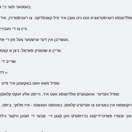
בעסטער פֿאַר נייַ גאַמעס - עס ס מער שטאַרק קאָמפּיוטערס.
1. גיין צו די וועבזייַטל דעדאַקייטאַד צו דעם שפּיל.
2. געשריבן אין דער ערשטער צעל פון די אַדרעס פון דיין פּאָסט ינבאָקסעס.
3. אַרייַן אַ שטאַרק פּאַראָל, ניצן אַ קאָמבינאַציע פון ​​אותיות און נומערן.
4. שרייב די חודש, טאָג און יאָר פון געבורט.
».
ספּיעלען
5. 
שפּיל מאַאַ וועט באַקענען איר מיט אַלע זייַן פּיקיוליעראַטיז און העלדן.
שפּיל ווונדער: אַווענגערס אַלליאַנסע וועט איר, ווייסט אַלע זעקס קלאסן, וואָס זענען באשאפן אין די שפּיל: