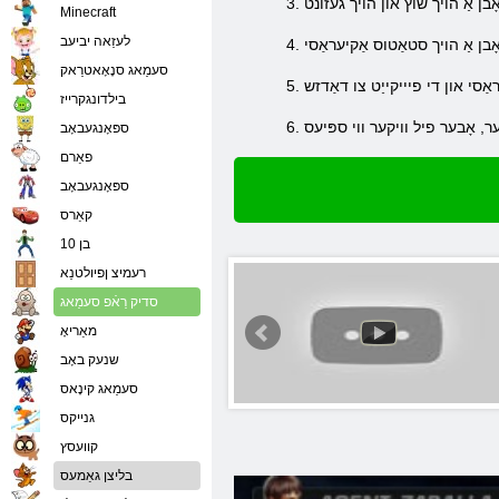
Minecraft
לעזַאה יביעב
סעמַאג סנָאָאטרַאק
בילדונגקרייז
ספּאָנגעבאָב
פאַרם
ספּאָנגעבאָב
קאַרס
בן 10
רעמיצ ןפיולטנַא
סדיק רַאֿפ סעמַאג
מאַריאָ
שנעק באָב
סעמַאג קינָאס
גנייקס
קוועסץ
בליצן גאַמעס