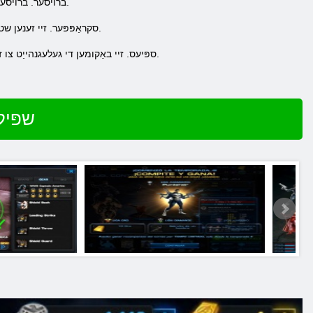
3. ברויסער. ברויסערס שטאַרק קעגן סקראַפּפּער, אָבער שוואַך קעגן די בלאַסטער. זיי יוזשאַוואַלי האָבן אַ הויך שוץ און הויך געזונט.
4. סקראַפּפּער. זיי זענען שטארקער ספּיעס. ווייַזן שוואַכקייַט אין די קאַמף קעגן ברויסערס. זיי יוזשאַוואַלי האָבן אַ הויך סטאַטוס אַקיעראַסי.
5. ספּיעס. זיי באַקומען די געלעגנהייַט צו זיין שטארקער גילד, אָבער וויקער סקראַפּפּער. זיי יוזשאַוואַלי האָבן אַ הויך אַקיעראַסי און די פיייקייַט צו דאַדזש.
שפּיל