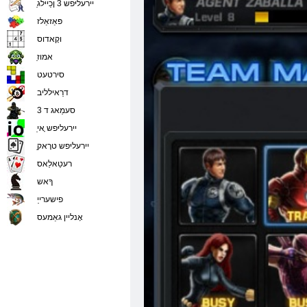
ַיירעליּפש 3 ןכַיילג
פּאַזאַלז
וקָאדוס
ַאמוז
סירטעט
דרַאילליב
סעמַאג ד 3
ַיירעליּפש ָאי
ַיירעליּפש טרָאק
רעטַאלַאס
ךָאש
פישערייַ
אָנליין גאַמעס