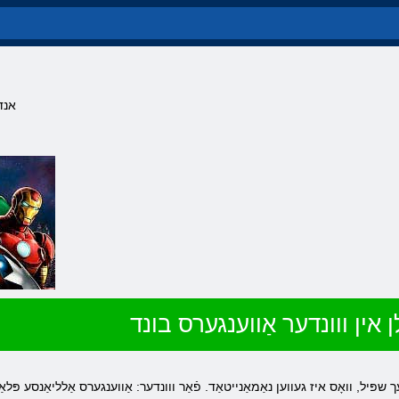
אנד
ן אין ווונדער אַווענגערס בונד