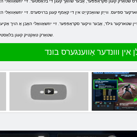
6. שטאַרק טאַקטיק קעגן בלאַסטער, אָבער פיל וויקער ווי ספּיעס.
ן אין ווונדער אַווענגערס בונד