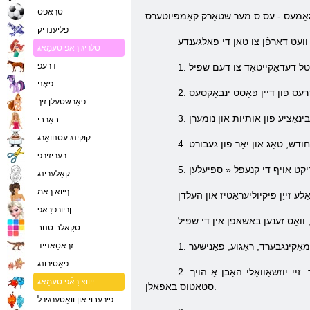
טרָאּפס
פליענדיק
סלריג רַאֿפ סעמַאג
דרעֿפ
פּאָני
פֿאַרשטעלן זיך
באַרבי
קוקינג עסנוואַרג
רעריזירפ
דריקט אויף די קנעפּל «
קאַלערינג
ףיוא ךאמ
ןריורפרַאפ
סקַאלב טנוב
זרָאסַאנייד
פּאַסירונג
2. בלאַסטער. זיי זענען שטארקער ברויסערס. דעם קלאַס האט דעדלי בלאָוז און יגנאָרז פאַרטיידיקונג ברויסערס ווען קעגן זיי. אָבער זיי זענען וויקער גילד. זיי יוזשאַוואַלי האָבן אַ הויך
ייווצ רַאֿפ סעמַאג
סטאַטוס באַפאַלן.
פירעבוי און וואַטערגירל