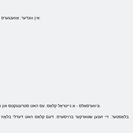
אין ווונדער: אַווענגערס אַלליאַנסע רעגיסטראַציע טוט ניט געבן איר פיל קאָנפליקט. צו רעגיסטרירן, איר וועט דאַרפֿן צו טאָן די פאלגענדע:
1. וניווערסאַלס - אַ נייטראַל קלאַס. עס האט סטרענגקטס און וויקנאַסאַז אין באַציונג צו אנדערע קלאסן. באַוווסט וואַגאָנס - איז מלאך, ביסט, מאַקינגבערד, ראָגוע, פּאַנישער.