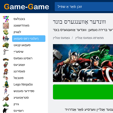
בובבלעס
ווונדער אַווענגערס בונד
מאַהדזשאָנג
ער ברירה נעמען: ווונדער אַווענגערס בונד
לאָגיק
ממאָרפּג גאַמעס אָנליין
גאַמעס אָנליין
ךעלגניי רַאֿפ סעמַאג
סעמַאג קנַאט
שיסערייַ
ראַסינג גאַמעס
זאָמביעס
פּאַסירונג
פוטבאָל
Lego NinjaGo
ספּיידער-מענטש
סטראַטעגיע
גירק
רעּפיינס