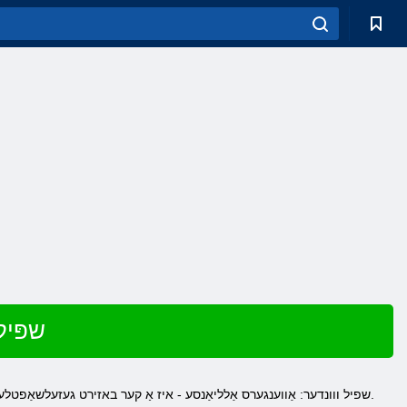
שפּיל
שפיל ווונדער: אַווענגערס אַלליאַנסע - איז אַ קער באזירט געזעלשאַפטלעך שפּיל, וואָס איז געווען נאַמאַנייטאַד. פֿאַר ווונדער: אַווענגערס אַלליאַנסע פּלאַננעד אָנליין ווערסיע פֿאַר אַנדרויד.