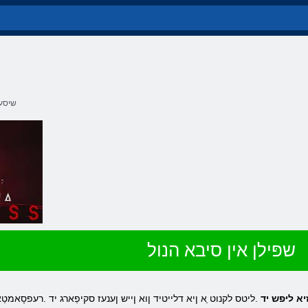
שיסער
שפּילן אין סיבא הנול
יא ליּפש יד
.ליטס לקנוט ַא ןיא דלייטיד ןוא ןייש ןענעז סקיפַארג יד .רעפסָאמטַא ל