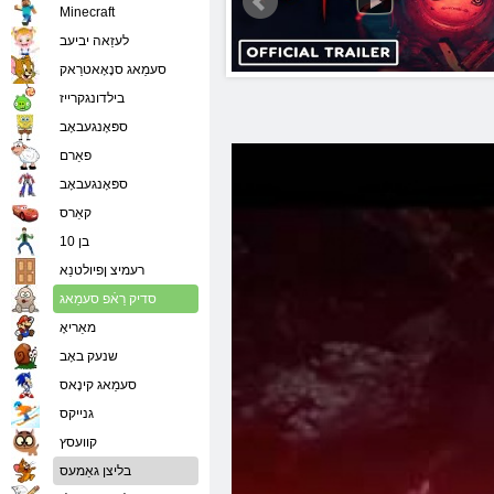
Minecraft
לעזַאה יביעב
סעמַאג סנָאָאטרַאק
בילדונגקרייז
ספּאָנגעבאָב
פאַרם
ספּאָנגעבאָב
קאַרס
בן 10
רעמיצ ןפיולטנַא
סדיק רַאֿפ סעמַאג
מאַריאָ
שנעק באָב
סעמַאג קינָאס
גנייקס
קוועסץ
בליצן גאַמעס