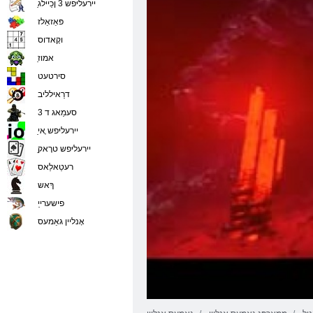
ַיירעליּפש 3 ןכַיילג
פּאַזאַלז
וקָאדוס
ַאמוז
סירטעט
דרַאילליב
סעמַאג ד 3
ַיירעליּפש ָאי
ַיירעליּפש טרָאק
רעטַאלַאס
ךָאש
פישערייַ
אָנליין גאַמעס