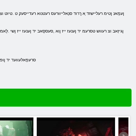
.סרעּפָאלעוועד יד ןופ