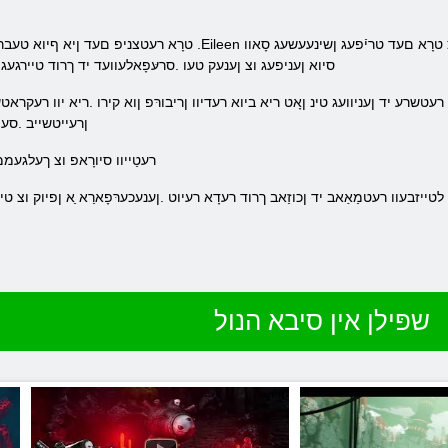
סיוא ןעניפעג וצ ןענעק טעו .סרעּפָאלעוועד יד ךרוד טיירגעגו
ןרעייטשייב .סע ע
.רעטַייוו סיורָאפ וצ ךעלגעממ
 לטייזבעוו רעטמַאַאב יד ןכוזַאב ךרוד רעדָא רעיוט .ןענעכערּפָארַא ַא ןפיוק וצ ט
שפּילן אין סיבא הנול