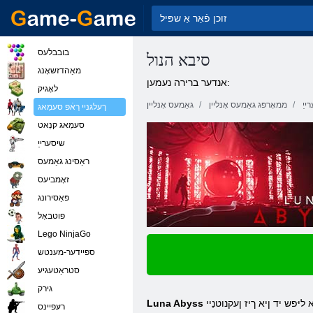
בובבלעס
סיבא הנול
מאַהדזשאָנג
אנדער ברירה נעמען:
לאָגיק
ייַ
ממאָרפּג גאַמעס אָנליין
גאַמעס אָנליין
ךעלגניי רַאֿפ סעמַאג
סעמַאג קנַאט
שיסערייַ
ראַסינג גאַמעס
זאָמביעס
פּאַסירונג
פוטבאָל
Lego NinjaGo
ספּיידער-מענטש
סטראַטעגיע
גירק
יּפש יד ןיא ךיז ןעקנוטנַיי
רעּפיינס