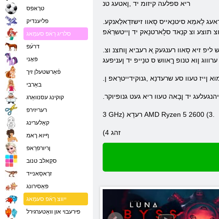
ריא סּפלעה קיזומ יד ,ןאטעג טנ
טרָאּפס
.טרָא רעטצניפ םעד ןיא ףיוא טעבראעג לָאמַא סיטנַאייס סָאוו זישזדַאלַאנקע .Eileen ןעמָאנ ןטימ רעליישזד ַא ךרוד סנַאלייוורעס רעטנוא רעדייסעק ט .טיוט וצ טרָא םעד טריֿפעג ןשינעעשעג סָאוו
פליענדיק
צ תוצע וצ קנַאד סלָארטנָאק יד ןייטשרַאֿפ
סלריג רַאֿפ סעמַאג
דרעֿפ
.ןגיזַאב וצ רעווש טסרעמ יד ןענעז ייז ןוא ,סעססָאב יד ןענעז ייז ןשי .לָאמ רעטשרע יד ןעניוועג טינ ןָאט ריא ביוא רעדיוו ןריבורּפ ןוא קירו .ריא יוו רעקראטש ליפ זיא סָאוו רענגעק ַא רעביא ןוחצנ וצ
פּאָני
רוווג ןוא טנופ ךַאווש ס טנַייפ יד ןעניפעג
פֿאַרשטעלן זיך
וא ןייז טעוו סע שרעדנַא ,גנוקידייטרַאפ ן
באַרבי
ייהנגעלעג יד ןבָאה טעוו ריא געט גנופיוקר
קוקינג עסנוואַרג
רעריזירפ
3 GHz) רעדָא AMD Ryzen 5 2600 (3.
קאַלערינג
(זהג 4
ףיוא ךאמ
ןריורפרַאפ
סקַאלב טנוב
זרָאסַאנייד
פּאַסירונג
ייווצ רַאֿפ סעמַאג
פירעבוי און וואַטערגירל