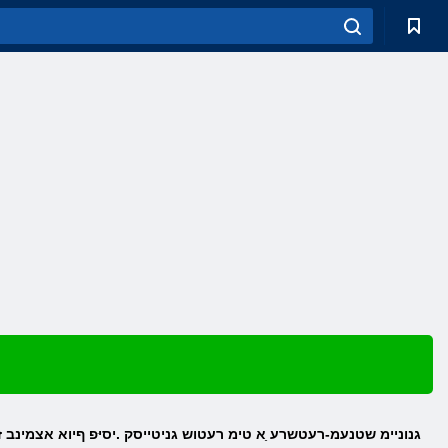
Luna Abyss גנוניימ שטנעמ-רעטשרע ַא טימ רעטוש גניטייסק .יסיּפ ףיוא אצמינב ז