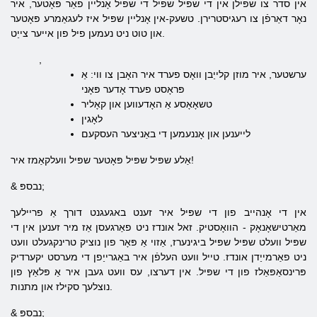
אין סדר צו שפּילן אין די שפּיל שפּיל די שפּיל אָנליין פֿאַר פּאָטער, איר
נאָר דאַרפֿן צו רעגיסטרירן. טשעק-אין אָנליין שפּיל איז לעגאַמרע פּאָטער
און טוט ניט נעמען פיל פון אייער צייַט.
,
ערשטער, איר מוזן קלייַבן וואָס פערד איר האָבן צו ווי: אַ
פּראָסט פערד אָדער פּאָני
טשאָאָסע אַ האָדעווען און קאָליר
לאָגין
לייענען און אָננעמען די באַניצער העסקעם
אַלע שפּיל שפּיל פּאָטער שפּיל וועלקאַמז איר!
& נבספּ;
אין די אָנהייב פון די שפּיל איר זענט באגעגנט דורך אַ פריילעך
מאַרטישאָנאָק - הוואָסטיק. זאל אונדז ניט פאַרגעסן אַז מיר זענען אין די
שפּיל וועלט שפּיל שפּיל ביגינערז, אַזוי אַ פּאָר פון נוציק טרינקגעלט וועט
ניט פאַרמייַדן אונדז. טייל וועט העלפֿן איר באַגרייַפן די מערסט יקערדיק
פּרינסאַפּאַלז פון די שפּיל. אין דערצו, עס וועט געבן איר אַ פּלאַץ פון
נוצלעך סקילז און מתנות.
& נבספּ;