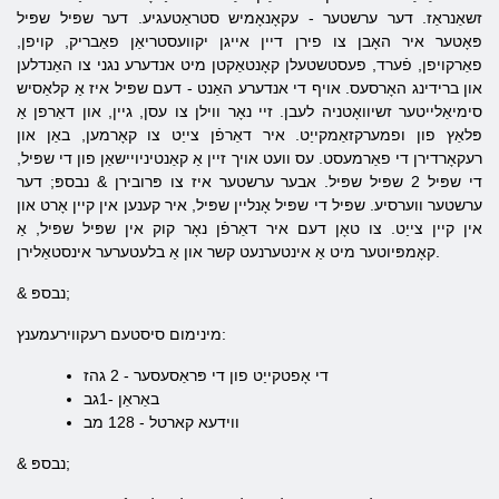
זשאַנראַז. דער ערשטער - עקאָנאָמיש סטראַטעגיע. דער שפּיל שפּיל
פּאָטער איר האָבן צו פירן דיין אייגן יקוועסטריאַן פאַבריק, קויפן,
פאַרקויפן, פֿערד, פעסטשטעלן קאָנטאַקטן מיט אנדערע נגני צו האַנדלען
און ברידינג האָרסעס. אויף די אנדערע האַנט - דעם שפּיל איז אַ קלאַסיש
סימיאַלייטער זשיוואָטניה לעבן. זיי נאָר ווילן צו עסן, גיין, און דאַרפן אַ
פּלאַץ פון ופמערקזאַמקייַט. איר דאַרפֿן צייַט צו קאָרמען, באַן און
רעקאָרדירן די פאַרמעסט. עס וועט אויך זיין אַ קאַנטיניויישאַן פון די שפּיל,
די שפּיל 2 שפּיל שפּיל. אבער ערשטער איז צו פּרובירן & נבספּ; דער
ערשטער ווערסיע. שפּיל די שפּיל אָנליין שפּיל, איר קענען אין קיין אָרט און
אין קיין צייַט. צו טאָן דעם איר דאַרפֿן נאָר קוק אין שפּיל שפּיל, אַ
קאָמפּיוטער מיט אַ אינטערנעט קשר און אַ בלעטערער אינסטאַלירן.
& נבספּ;
מינימום סיסטעם רעקווירעמענץ:
די אָפטקייַט פון די פּראַסעסער - 2 גהז
באַראַן -1גב
ווידעא קארטל - 128 מב
& נבספּ;