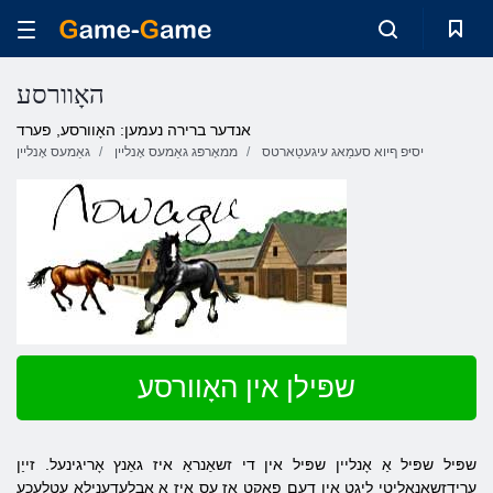
האָוורסע
אנדער ברירה נעמען: האָוורסע, פערד
יסיּפ ףיוא סעמַאג עיגעטַארטס
ממאָרפּג גאַמעס אָנליין
גאַמעס אָנליין
שפּילן אין האָוורסע
שפּיל שפּיל אַ אָנליין שפּיל אין די זשאַנראַ איז גאַנץ אָריגינעל. זייַן
ערידזשאַנאַליטי ליגט אין דעם פאַקט אַז עס איז אַ אָבלעדענילאַ עטלעכע