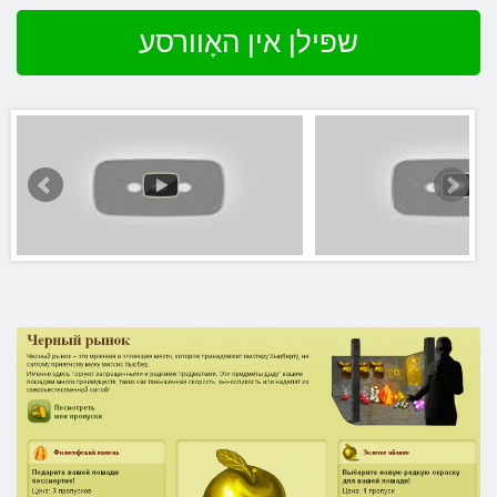
שפּילן אין האָוורסע