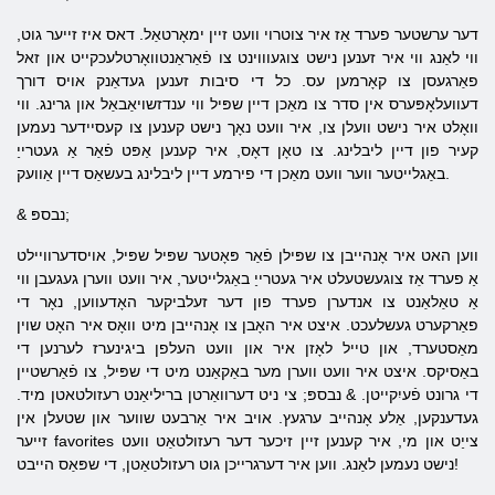
דער ערשטער פערד אַז איר צוטרוי וועט זיין ימאָרטאַל. דאס איז זייער גוט,
ווי לאַנג ווי איר זענען נישט צוגעוווינט צו פֿאַראַנטוואָרטלעכקייט און זאל
פאַרגעסן צו קאָרמען עס. כל די סיבות זענען געדאַנק אויס דורך
דעוועלאָפּערס אין סדר צו מאַכן דיין שפּיל ווי ענדזשויאַבאַל און גרינג. ווי
וואָלט איר נישט וועלן צו, איר וועט נאָך נישט קענען צו קעסיידער נעמען
קעיר פון דיין ליבלינג. צו טאָן דאָס, איר קענען אַפּט פֿאַר אַ געטרייַ
באַגלייטער ווער וועט מאַכן די פירמע דיין ליבלינג בעשאַס דיין אַוועק.
& נבספּ;
ווען האט איר אָנהייבן צו שפּילן פֿאַר פּאָטער שפּיל שפּיל, אויסדערוויילט
אַ פערד אַז צוגעשטעלט איר געטרייַ באַגלייטער, איר וועט ווערן געגעבן ווי
אַ טאַלאַנט צו אנדערן פערד פון דער זעלביקער האָדעווען, נאָר די
פאַרקערט געשלעכט. איצט איר האָבן צו אָנהייבן מיט וואָס איר האָט שוין
מאַסטערד, און טייל לאָזן איר און וועט העלפן ביגינערז לערנען די
באַסיקס. איצט איר וועט ווערן מער באַקאַנט מיט די שפּיל, צו פֿאַרשטיין
די גרונט פֿעיִקייטן. & נבספּ; צי ניט דערוואַרטן בריליאַנט רעזולטאטן מיד.
געדענקען, אַלע אָנהייב ערגעץ. אויב איר אַרבעט שווער און שטעלן אין
זייער favorites צייַט און מי, איר קענען זיין זיכער דער רעזולטאַט וועט
נישט נעמען לאַנג. ווען איר דערגרייכן גוט רעזולטאַטן, די שפּאַס הייבט!