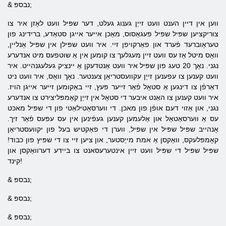
& נבספּ;
ווען אין דיין הענט וועט זייַן גענוג געלט, דער שפּיל וועט לאָזן איר צו
צוריקציען שפּיל שפּיל פּעגאַסוס, מאַכן אייער אייגן סטאַדע, ברידינג פון
טעראָוברעד פֿערד און פאַרקויפן זיי. איר וועט שפּילן אין שפּיל אָנליין,
וואָס מיטל אַז עס וועט זיין מעגלעך צו קומען אין אַ שוטפעס מיט אנדערע
נגני. נאָך 20 טעג פון שפּיל איר וועט אַנטדעקן אַ יינציק געלעגנהייט. איר
וועט קענען צו עפענען זייַן עקוועסטריאַן צענטער. נאָך וואָס, איר וועט ניט
דאַרפֿן צו דינגען אַ סטאָל פֿאַר זייער פּעץ, זיי באַקומען זייער אייגן הויז.
איר וועט קענען צו האַנט איבער די סטאָל אין זייַן קאָמפּליצירט צו אנדערע
נגני, און אַזוי דעם אופֿן פון מאכן. די ווערסאַטילאַטי פון די שפּיל מאכט
עס אַ ווערסאַטאַל און אַלעמען קענען געפֿינען אין עס עפּעס פֿאַר זיך.
אָנהייב שפּיל שפּיל אין שפּיל, ווערן די פאַקטיש בעל פון יקוועסטריאַן
קאָמפּלעקס, וואַקסן אַ אמת מייַסטער, און ציען זיי צו די שפּיץ פון כבוד!
שפּיל שפּיל די שפּיל וועט זיין אינטערעסאנט צו ביידע דערוואַקסן און
קינד!
& נבספּ;
& נבספּ;
& נבספּ;