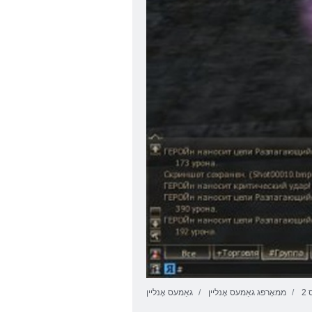
2
ממאָרפּג גאַמעס אָנליין
גאַמעס אָנליין