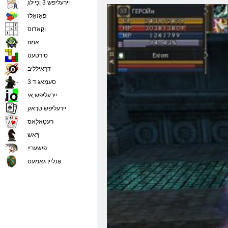
ַיירעליּפש 3 ןכַיילג
פּאַזאַלז
וקָאדוס
ַאמוז
סירטעט
דרַאילליב
סעמַאג ד 3
ַיירעליּפש ָאי
ַיירעליּפש טרָאק
רעטַאלַאס
ךָאש
פישערייַ
אָנליין גאַמעס