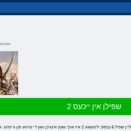
פאַנטאַ
שפּילן אין ייכעס 2
פּרעקוועל באַליבט דורך מיליאַנז רפּג & לאַקוואָ, לינעאַגע & ראַקוואָ; - אָנליין שפּיל & נבספּ; לינעאַגע 2 איז