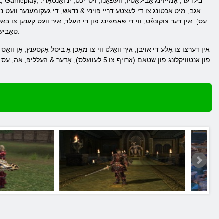
אגב, מיט אַכטונג צו די לעצטע דרייַ פּוינץ & נדאַש; די געקומענער וועט נאָר
עס). אין דער צוקונפֿט, ווי די פּאַמפּינג פון די העלד, איר וועט קענען צו בא
און אנדערע זאכן, ווי מאַדזשיקאַל צירונג האָבן אַזוי גערופֿן Grady טאָביש באַגרענעצן די מדרגה אין וואָס זיי קענען ווערן געניצט.
פון ​​אַנטוויקלונג פון שטאַם (אַרויף צו 5 לעוועל