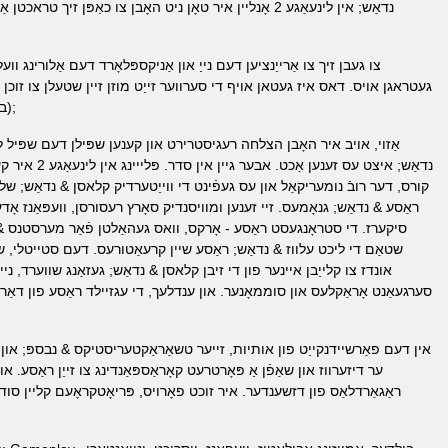
(ביידע באַאַמטער און ניט טאַקע) אַז פאָרשלאָגן דינסט & לאַקוואָ, רעגיסטראַציע אין די שפּיל לינעאַגע 2 & ראַקוואָ. & נבספּ;
נדאַש; איצט
קורס, דער רובֿ נומעריקאַל און עס געפֿינט די ווייַטערדיק קלאסן & נדאַש; 
ראַסע & נדאַש; גנאָמעס. זיי זענען ומוויסנדיק סאָרץ רעסורסן, וועפּאַנז אָ
סיקערז. די סטראָנגעסט ראַסע - אָרקס, וואס געהאַלטן פֿאַר מערסטנס & ל
שטאַם די ליכט עלווז & נדאַש; ראַסע שיין קרעאַטורעס. דעם סטייטלי, שנעל א
סערגעאַנט אָראַקלעס און סוממאָנער. און ענדלעך, די עגזיילד ראַסע פון ​​דאַר
ער דיזערווז און שאַפֿן אַ פּאָרטרעט קאָראַספּאַנדינג צו זייַן ראַסע.
ראַגאַרדלאַס פון דזשענדער. איר זוכט פאָרויס, פּריאָטקראָעם קליין סוד 