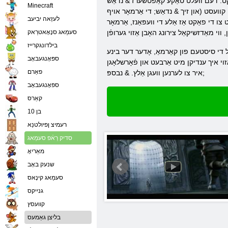
ש; Gameplay, בילדער, אַמייזינג אַבילאַטיז, וועפּאַנז, ויסריכט, ינוואַנטאָרי.
Minecraft
י קוועסט (און זיך & נדאַש; די אַרמאָר אויף
לעזַאה יביעב
ו די פאַקט אַז אַלע די וועפּאַנז, אַרמאָר
סעמַאג סנָאָאטרַאק
בילדונגקרייז
ן אַזוי טשיקאַווע. לעמאָשל, בנימצא פֿאַר שכל די סיסטעם פון קאַרמאַ, אָדער דער בינע
ספּאָנגעבאָב
 אָטעמען! אַזוי איך ענדיקן מיט אַרבעט און פֿאָרשלאָגן
פאַרם
איר צו לערנען וועגן אַלץ. & נבספּ;
ספּאָנגעבאָב
קאַרס
בן 10
רעמיצ ןפיולטנַא
סדיק רַאֿפ סעמַאג
מאַריאָ
שנעק באָב
סעמַאג קינָאס
גנייקס
קוועסץ
בליצן גאַמעס