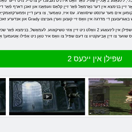
בלי, לינעאַגע 2 אָנליין שפּיל פֿאַר וואָס איז ניט נעבעכדיק צו טייל מיט זייער פאַקט. דעם וועלט טאַקע קאַפּטשערז & נדאַ
 זיין בנימצא אין דער נאָרמאַל פֿאַר זייַן קלאַס וועפּאַנז און זאכן דארף פֿאַר ד
ַקומען אים מער ערנסט שיסוואַרג. עס איז, טאָמער, צו ציען דיין ופמערקזאַמקייַט צ
אין דערצו צו אַלע די אויבן, איך וואָלט ווי צו מאַכן אַ ביסל אַקסענץ, אָן וואָס שפּילן אין לינעאַגע 2 וואָלט ניט זיי
ס), אָדער & העלליפּ; אַה, עס ס שווער צו זייַן אָביעקטיוו צו דעם שפּיל צו וואָס איר טאָן ניט אַפֿילו
שפּילן אין ייכעס 2