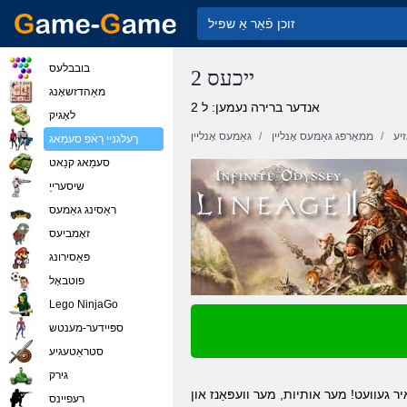
בובבלעס
ייכעס 2
מאַהדזשאָנג
אנדער ברירה נעמען: ל 2
לאָגיק
זיע
ממאָרפּג גאַמעס אָנליין
גאַמעס אָנליין
ךעלגניי רַאֿפ סעמַאג
סעמַאג קנַאט
שיסערייַ
ראַסינג גאַמעס
זאָמביעס
פּאַסירונג
פוטבאָל
Lego NinjaGo
ספּיידער-מענטש
סטראַטעגיע
גירק
 אויך גאַנץ אינגיכן וואַן די טויווע פון ​​גיימינג. איר געוועט! מער אותיות, מער וועפּאַנז און
רעּפיינס