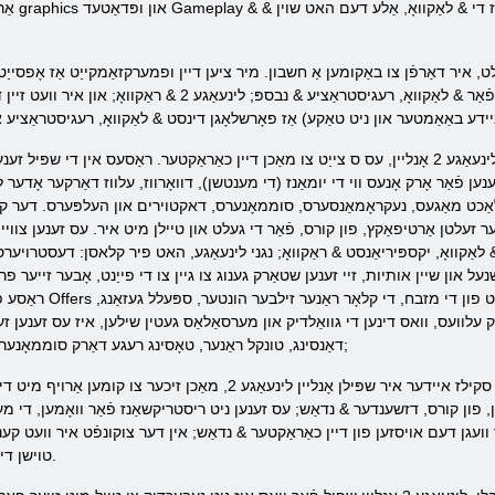
אַרמאָר, מ
געטראגן אויס. דאס איז געטאן אויף די סערווער זייַט מוזן זיין שטעלן צו זוכן פֿאַר
אַזוי, אויב איר האָבן הצלחה רעגיסטרירט און קענען שפּילן דעם שפּיל לינעאַגע 2 אָנליין, עס ס צייַט צו מאַכן דיין כאַרא
 עס זענען אַכט. אבער גיין אין סדר. פּלייינג אין לינעאַגע 2 איר קענען פֿאַר אָרק אָנעס ווי די יומאַנז (די מענטשן), דוואָרווז
שלאַכט מאַגעס, נעקראָמאַנסערס, סוממאָנערס, דאקטוירים און העלפּערס. דער קל
דער זעלטן אַרטיפאַקץ, פון קורס, פֿאַר די געלט און טיילן מיט איר. עס זענען צוו
אַקוואָ, יקספּיריאַנסט & ראַקוואָ; נגני לינעאַגע, האט פיר קלאסן: דעסטרויער
ון שיין אותיות, זיי זענען שטאַרק גענוג צו גיין צו די פייַנט, אָבער זייער פרידל
ק עלוועס, וואס דינען די גוואַלדיק און מערסאַלאַס געטין שילען, איז עס זענען 
דאַנסינג, טונקל ראַנער, טאָסינג רעגע דאַרק סוממאָנער און סערגעאַנט שילליען אָראַקלע. & נבספּ;
 און, פון קורס, דזשענדער & נדאַש; עס זענען ניט ריסטריקשאַנז פֿאַר וואָמען, די מ
וועגן דעם אויסזען פון דיין כאַראַקטער & נדאַש; אין דער צוקונפֿט איר וועט קענע
טוישן די אויסזען פון די העלד (אָבער נאָר אויסזען).