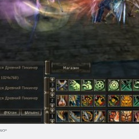
ייכעס 