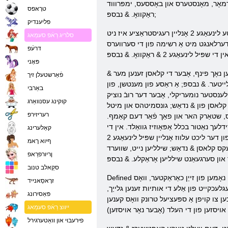
אָנסטערס און באָססעס, ימפּרוווד graphics און ופּדאַטעד Gameplay & נדאַש; אין לינעאַגע 2 אָנליין איר טאָן ניט האָבן צו כאַפּן זיך טראכטן אַז די & לאַקוואָ, אַלע דעם האט שוין &
טרָאּפס
ראַקוואָ. & נבספּ;
פליענדיק
צו געבן זיך צו אַרייַנציען דעם נייַ און אַניקספּלאָרד דעם אַלורינג וועלט, איר דאַרפֿן צו באַקומען אַ חשבון. מיר ציען דיין ופמערקזאַמקייַט אַז אָפסייַטע לינעאַגע 2 אָנליין רעגיסטראַציע איז ניט
סלריג רַאֿפ סעמַאג
 & לאַקוואָ, רעגיסטראַציע & נבספּ; לינעאַגע 2 & ראַקוואָ; און איר וועט זיין דערלאנגט מיט אַ רשימה פון די סערווערס
דרעֿפ
פּאָני
ַקטער. ראַסעס אין די שפּיל זענען נאָך פינף, אָבער די קלאסן זענען מער &
פֿאַרשטעלן זיך
, עלווז דאַרקער אָדער לייטער. & נבספּ; אַ ראַסע פון ​​מענטשן, פון
באַרבי
ענסטער נומעריקלי, אָבער דער רובֿ נוציק
קוקינג עסנוואַרג
יי קלאסן פון & נדאַש; גונסמיטהס און מיטל
רעריזירפ
ס, שטאַרק האר און פאַך פֿאַר דעם קאַמף.
עך נאַטור בכלל אַפּאָוזיז גוואַלד. אין די
קאַלערינג
ראַסע פון ​​דער ליכט עלווז אָנליין שפּיל לינעאַגע 2 Offers אונדז צו קלייַבן איינער פון די זיבן קלאסן & נדאַש; געזאַנג שווערד, נייט פון די מזבח, די קלאָר ראַנער זילבער הונטער, ספּעלל געזאַנג,
ףיוא ךאמ
זעקס קלאסן & נדאַש; שילליען נייט, שווערד
ןריורפרַאפ
סקַאלב טנוב
Defined אין דעם פאַרשיידנקייַט פון אותיות, זייער טשאַראַקטעריסטיקס & נבספּ; און סקילז איידער איר שפּילן אָנליין לינעאַגע 2, מאַכן זיכער צו קומען אַרויף מיט די נאָמען פון זייַן כאַראַקטער, וואָס
זרָאסַאנייד
עגלעכקייט פון אַלע די אותיות זענען גלייַך,
פּאַסירונג
ן צו קויפן אַ ספּעציעל טרונק וואָס קענען
ייווצ רַאֿפ סעמַאג
פירעבוי און וואַטערגירל