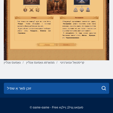
קריסטאַל עטערניטי
ממאָרפּג גאַמעס אָנליין
גאַמעס אָנליין
© game-game - Free סעמַאג ןצילב ןיילנָא