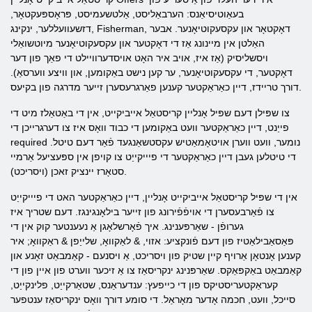
בעאַוטיסיאַנס: הערבאַליסט, אַלטשעמיסט, פּראָספּעקטאָר,
דזשעוועללער, ינקינג, Fisherman, דאָקטאָר און עקסעקוטיאָנער. אבער
האַלטן אין מיינונג אַז די דאָקטער און עקסעקוטיאָנער מיוטשואַלי
ויסשליסיק (אַז איז, אויב איר האָט אויסדערוויילט די פאַך פון דער
דאָקטער, די עקסעקוטיאָנער, ער קען נישט באַקומען, און וויצע ווערסאַ).
דורך טריידז, דיין כאַראַקטער קענען פאַרגרעסערן זייער מדרגה פון בקיעס.
צו שפּילן דעם שפּיל אָנליין קריסטאַל אייביקייט, אין די באַטאַלז מיט די
פייַנט, דיין כאַראַקטער וועט באַקומען די כבוד וואָס איז צו דערגרייכן די
required נומער, וועט ווערן אויטאָמאַטיש עקסטשאַנגעד פֿאַר דעם טיטל.
די טיטלען געבן דיין כאַראַקטער די פיייקייַט צו קויפן אין ספּעציעל אַרמיי
סטאָרז יינציק זאכן (ויסריכט).
אין די שפּיל קריסטאַל אייביקייט אָנליין, דיין כאַראַקטער האט די פיייקייַט
צו פֿאַרבעסערן די אויפֿפֿירונג פון זייער בילאָנגינגז. דעם שטריך איז
גערופֿן - שאַרפּענינג. איך פֿאָרשלאָגן אַ נעענטער קוק אין די
פּאַסאַבילאַטיז פון דעם פֿונקציע: אזוי, & לאַקוואָ, שלייַפן & ראַקוואָ; איר
קענען אָנטאָן אַרויף קיין שטיק פון ויסריכט, אַ ויסנעם - קאַמבאַט זאָנע און
קאַמבאַט באַקפּאַקס. שאַרפּנינג ינקריסאַז צו אַ זיכער ווערט פון איין פון די
קעראַקטעריסטיקס פון די כייפעץ: ענדעראַנס, שטאַרקייַט, פלינקייַט,
סייכל, וועט, חכמה אָדער מאָראַל. די סומע דורך וואָס ינקריסאַז ענטפער