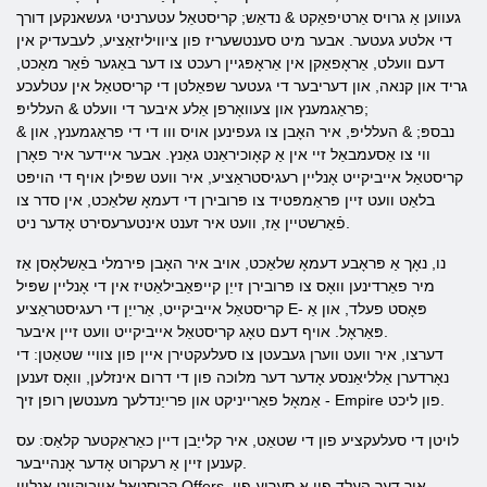
געווען אַ גרויס אַרטיפאַקט & נדאַש; קריסטאַל עטערניטי געשאנקען דורך
די אלטע געטער. אבער מיט סענטשעריז פון ציוויליזאַציע, לעבעדיק אין
דעם וועלט, אַראָפאַקן אין אַראָפּגיין רעכט צו דער באַגער פֿאַר מאַכט,
גריד און קנאה, און דעריבער די געטער שפּאַלטן די קריסטאַל אין עטלעכע
פראַגמענץ און צעוואָרפן אַלע איבער די וועלט & העלליפּ;
& נבספּ; & העלליפּ, איר האָבן צו געפינען אויס ווו די די פראַגמענץ, און
ווי צו אַסעמבאַל זיי אין אַ קאָוכיראַנט גאַנץ. אבער איידער איר פאָרן
קריסטאַל אייביקייט אָנליין רעגיסטראַציע, איר וועט שפּילן אויף די הויפּט
בלאַט וועט זיין פּראַמפּטיד צו פּרובירן די דעמאָ שלאַכט, אין סדר צו
פֿאַרשטיין אַז, וועט איר זענט אינטערעסירט אָדער ניט.
נו, נאָך אַ פּראָבע דעמאָ שלאַכט, אויב איר האָבן פירמלי באַשלאָסן אַז
מיר פאַרדינען וואָס צו פּרובירן זייַן קייפּאַבילאַטיז אין די אָנליין שפּיל
קריסטאַל אייביקייט, אַרייַן די רעגיסטראַציע E- פּאָסט פעלד, און אַ
פּאַראָל. אויף דעם טאָג קריסטאַל אייביקייט וועט זיין איבער.
דערצו, איר וועט ווערן געבעטן צו סעלעקטירן איין פון צוויי שטאַטן: די
נאָרדערן אַלליאַנסע אָדער דער מלוכה פון די דרום אינזלען, וואָס זענען
אַמאָל פאַרייניקט און פרייַנדלעך מענטשן רופן זיך - Empire פון ליכט.
לויטן די סעלעקציע פון ​​די שטאַט, איר קלייַבן דיין כאַראַקטער קלאַס: עס
קענען זיין אַ רעקרוט אָדער אָנהייבער.
קריסטאַל אייביקייט אָנליין Offers איר דער העלד פון אַ סעריע פון ​​