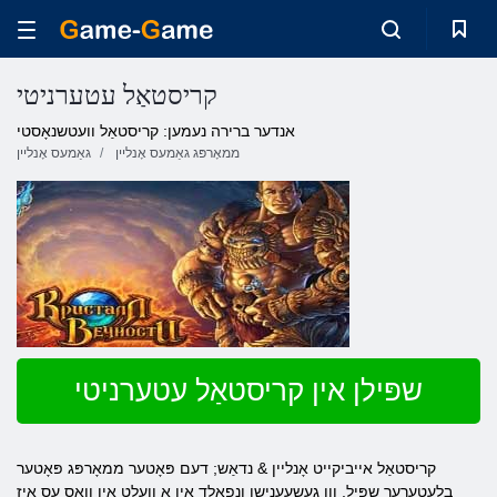
קריסטאַל עטערניטי
אנדער ברירה נעמען: קריסטאַל וועטשנאָסטי
ממאָרפּג גאַמעס אָנליין
גאַמעס אָנליין
שפּילן אין קריסטאַל עטערניטי
קריסטאַל אייביקייט אָנליין & נדאַש; דעם פּאָטער ממאָרפּג פּאָטער
בלעטערער שפּיל, ווו געשעענישן ונפאָלד אין אַ וועלט אין וואָס עס איז