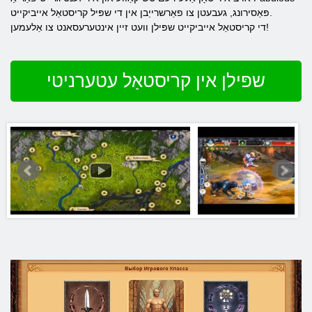
פּאַסירונג, געבעטן צו פאַרשרייַבן אין די שפּיל קריסטאַל אייביקייט.
די קריסטאַל אייביקייט שפּילן וועט זיין אינטערעסאנט צו אַלעמען!
שפּילן אין קריסטאַל עטערניטי