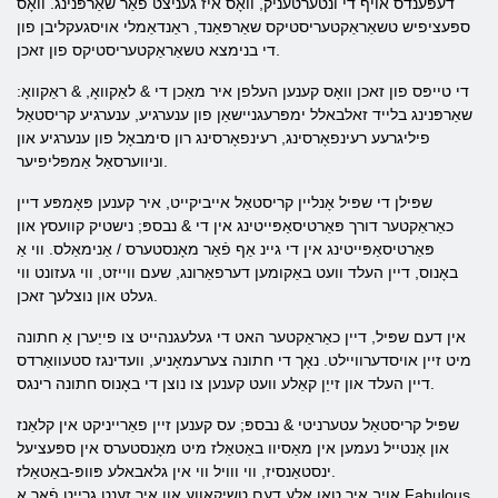
דעפּענדס אויף די ונטערטעניק, וואָס איז געניצט פֿאַר שאַרפּנינג. וואָס
ספּעציפיש טשאַראַקטעריסטיקס שאַרפּאַנד, ראַנדאַמלי אויסגעקליבן פון
די בנימצא טשאַראַקטעריסטיקס פון זאכן.
די טייפּס פון זאכן וואָס קענען העלפן איר מאַכן די & לאַקוואָ, & ראַקוואָ:
שאַרפּנינג בלייד זאלבאלל ימפּרעגניישאַן פון ענערגיע, ענערגיע קריסטאַל
פיליגרעע רעינפאָרסינג, רעינפאָרסינג רון סימבאָל פון ענערגיע און
וניווערסאַל אַמפּליפיער.
שפּילן די שפּיל אָנליין קריסטאַל אייביקייט, איר קענען פּאָמפּע דיין
כאַראַקטער דורך פּאַרטיסאַפּייטינג אין די & נבספּ; נישטיק קוועסץ און
פּאַרטיסאַפּייטינג אין די גיינ אַף פֿאַר מאָנסטערס / אַנימאַלס. ווי אַ
באָנוס, דיין העלד וועט באַקומען דערפאַרונג, שעם ווייזט, ווי געזונט ווי
געלט און נוצלעך זאכן.
אין דעם שפּיל, דיין כאַראַקטער האט די געלעגנהייט צו פייַערן אַ חתונה
מיט זיין אויסדערוויילט. נאָך די חתונה צערעמאָניע, וועדינגז סטעוואַרדס
דיין העלד און זייַן קאַלע וועט קענען צו נוצן די באָנוס חתונה רינגס.
שפּיל קריסטאַל עטערניטי & נבספּ; עס קענען זיין פאַרייניקט אין קלאַנז
און אָנטייל נעמען אין מאַסיוו באַטאַלז מיט מאָנסטערס אין ספּעציעל
ינסטאַנסיז, ווי ווויל ווי אין גלאבאלע פּוופּ-באַטאַלז.
אויב איר טאָן אַלע דעם טשיקאַווע און איר זענט גרייט פֿאַר אַ Fabulous