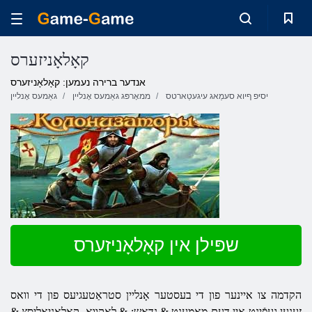
קאָלאָניזערס
אנדער ברירה נעמען: קאָלאָניזערס
יסיּפ ףיוא סעמַאג עיגעטַארטס
ממאָרפּג גאַמעס אָנליין
גאַמעס אָנליין
שפּילן אין קאָלאָניזערס
הקדמה צו איינער פון די בעסטער אָנליין סטראַטעגיעס פון די וואס
זענען געפֿינט אין דעם מאָמענט & נדאַש; & לאַקוואָ, קאָלאָניאַליסץ &