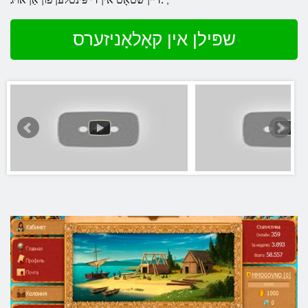
,
שפּילן אין קאָלאָניזערס