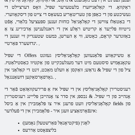
ראַקוואָ. די קאַלאַנייזערז בלעטערער שפּיל, וואָס דערציילט די
געשיכטע פון ​​די כאַפּן פון טעריטאָריע בעשאַס די צייט פון דיסקאָווערי.
די באַטאַלז צווישן די קאָלאָניאַל כוחות זענען ספּעציעל בלאַדי, אָפֿט
נייטיווז פּלייַעד אַ קריטיש ראָלע אין די ראנגלענישן אַדכירינג צו אַ
באַזונדער קראָם, כאָטש, ווי אַ הערשן, כּמעט שטענדיק זיי זענען די
ינדזשערד פּאַרטיי.
,
די שפּיל Offers אַ טשיקאַווע פּלאַנעווען קאָלאָניאַליסץ געזונט
עקאָנאָמיש סיסטעם מיט דער מעגלעכקייט פון אַקטיוו כאַסטילאַטיז.
ציל פון די שפּיל & נדאַש; וואַקסן אַ וועלט מאַכט, זינט די קאַלאַני אין
גאָדפאָרסאַקען דזשאַנגגאַל.
,
רעגיסטרירן קאָלאָניאַליסץ אין די שפּיל איז אַ פּרירעקוואַזאַט פֿאַר די
אָנהייב פון די שפּיל. & נבספּ; אין סדר צו אָנהייבן פּלייינג רעגיסטרירן
קאָלאָניאַליסץ וועט פרעגן איר צו פּלאָמבירן אין אַ ביסל fields פון
אינפֿאָרמאַציע וועגן איר - פּלאָמבירן אין די פֿעלדער:
לאָגין (פיקטיאָנאַל פאַרשטעלן נאָמען)
בליצפּאָסט אַדרעס