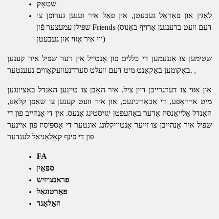
שטאָק
לאָגין און פּאַראָל געבעטן, אין פאַל איר זענען גערופֿן צו
שפּילן עמעצער פֿון Friends (דעם וועט ברענגען אַרויף באָנוס
ווי איר אַזוי און געבעטן)
שטימען צו אָננעמען די כּללים פון אָנטייל אין דער שפּיל איר קענען
באַקומען באַקאַנט מיט דעם וועלט סערדנעוועקאָווים נעענטער.
,
און אַזוי צו דערגרייכן דיין ציל, איר האָבן צו טייַנען האַנדל באַציונגען
מיט אייראָפּע, די אַבאָריגינעס, און איר וועט קענען צו שאַפֿן קלאַנז,
האַנדל אַלייאַנסיז אָדער באַהעפטן יגזיסטינג אָנעס. אין די אָנהייב פון די
שפּיל איר אָנהייבן צו זייער אַנטוויקלונג אונטער די אָספּיסיז פון איינער
פון די פינף קאָלאָניאַל לענדער
FA
ספּאַין
פראנצויזיש
פּאָרטוגאַל
האָלאַנד