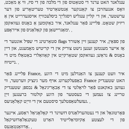
ענגלאנד
האט ערנד די סטאַטוס פון די מלכּה פון די סיז, ווי אַ מאַכט,
וואָס אנגעהויבן צו קאַנגקער אַנטשאַרטיד טעריטאָריע פון ​​דער
ערשטער, און די קליין ענגליש ויסגלייַך ביסלעכווייַז אויסגעדרייט אין אַ
ריזיק שטאָט. פּלייינג פֿאַר ענגלאנד, איר באַקומען אַ באָנוס געוואקסן
ימאַגריישאַן פון קאַלאַניס פון אייראָפּע.
,
סטאַרטינג די שפּיל אונטער די flags פון ספּאַין, איר קענען זיין אַשורד
אַז אייער מענטשן זענען נישט צוריק אין די קריטיש מאָמענט, און דיין
באָנוס & נדאַש; געוואקסן שטאַרקייַט אין קאַוואַלרי באַטאַלז מיט די
נייטיווז.
,
פּלייינג פֿאַר France, איר וועט קענען צו האַנדלען מיט די היגע
באַפעלקערונג אויף מער גינציק ווערטער, ווי France האט שטענדיק
געווען באקאנט פֿאַר לויאַלטי צו די אַבאָריגינאַל & נבספּ; שטענדיק
טריינג צו נעמען די בעסטער פון היגע קולטור ברענגען זייַן
געזעלשאַפטלעך סיסטעם אין די ווייַט קאָלאָניעס.
,
פּאָרטוגאַל און די נעטהערלאַנדס דזשוינד די קאָלאָניאַל ראַסע, איינער
פון די לעצטע אַקיומיאַלייטיד האַרט טעקנאַלאַדזשיקאַל
אַדוואַנטאַגעס.
,