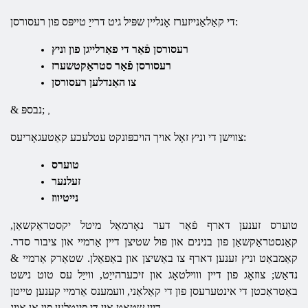
די קאַלאַנייזערז אָנליין שפּיל גיט דרייַ טייפּס פון רעסורסן:
רעסורסן פֿאַר די פאַרלייגן פון וניץ
רעסורסן פֿאַר סטראַקטשערז
צו האַנדלען רעסורסן
& נבספּ;
,
צווישן די וניץ זאָל אויך הויכפּונקט עטלעכע קאַטעגאָריעס:
טוערס
זעלנער
נייטיווז
טוערס זענען דארף פֿאַר דער נאָרמאַל מיטל יקסטראַקשאַן,
קאַנסטראַקשאַן פון בנינים און פול שטיצן דיין אַרמיי און ציבור סדר.
קאַמבאַט וניץ זענען דארף צו באַשיצן און באַפאַלן. שטאַרק אַרמיי &
נדאַש; צוזאָג פון דיין וווילטאָג און זיכערהייַט, ווייַל עס טוט נישט
באַטראַכטן די אינטערעסן פון די קאַלאַני, וועמענס אַרמיי קענען טייטן
דיין שטאָט אין די פּינטלען פון אַן אויג.