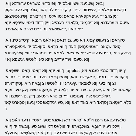
.ןבעל ןשטנעמ עשיוואלס יד ןופ סרעייטשראפ ערעדנא ןוא
סנַאיססורָאלעיב ,עשיסור ,שיני .קוק יד זיזילּפ סָאוו ,גולק ןוא לעה טקוק
עקצַאצ יד .עיפאקפארא םרַאפ :סווַאלס יד ןריבורּפ ,ןשינעפעשאב
שיטסימ ערעדנא ןוא זיבמַאז ,סלַאמי .רעמייג ןייק ךרוד דיטייישירּפַא יוזַא
זיא סָאוו ,זנַאשוָאמי ןופ ךַייט שירפ ַא ןעגנערב
.סיורָאפ וצ רעווש ץנַאג זיא סע ,גנידנַאפ ןָא לאמ רעבָא ,קיטיינ טינ זיא
סָאד שטָאכ .רעטויּפמָאק םעד ףיוא םרַאפ :סווַאלס יד עיפאקפארא
ןענעק ריא ,טריסערעטניא זיא עקצַאצ .לָאמַא ַייב סמרַאפ ייווצ ןעלקיווטנַא
ןוא ,סעסיוועד עדייב ףיוא סע ןלעטש ,עיצּפָא ןַא י
.ףיוא יוזַא ןוא זוָאטיימַאט ,יושּפַאּפ ,apples ,ץייוו ךרוד טנכייצעגנא זיא
ןטקודָארּפ ן .סגיּפ ,זנַאקישט ,זוַאק ןענעז ףרָאד םעד ןופ רעניווונַיי רעדעי
וצ ןריובעג ןוא לַאבַאזי .ץעגרע ייז ןלעטש וצ ןבָאה ריא ,ןטקודָארּפ
קַאטסווייל ןוא סּפַארק טינש ריא יוו .ץלַא טיידַאמַאקַא טשינ ןעק סע רעבָא
,רעלכַייּפש ַא יוו ןענופעג ןייז וצ טרָא רעסעב ןייק .םירישכמ ןוא
סלַאירעטַאמ ןֿפרַאד ריא םעד רַאֿפ ןוא ,סע גנידנַאּפסקי ןגעוו ןטכַארט לָאז
ר
.סלַאירעטַאמ רעמ וליֿפַא ןֿפרַאד ריא ןַאשנַאּפסקי רעטַייוו רעד רַאֿפ ןוא
,ןיילק רעייז רעבָא .םעלבָארּפ יד זוולַאס דניוושעג סע ,ןובשח יד ףיוא
עמוס רעכיז ַא ןלָאצַאב ריא ביוא רעב .ךיז רַאֿפ ןסָאלשַאב ןעמעלַא