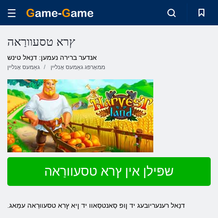
ץרא טסעוורַאה
אנדער ברירה נעמען: דנַאל טינש
ממאָרפּג גאַמעס אָנליין
גאַמעס אָנליין
שפּילן אין ץרא טסעוורַאה
.דנַאל רענעריובעג יד ןופ סַאנטסַאוו יד ןיא ץרא טסעוורַאה עמַאג