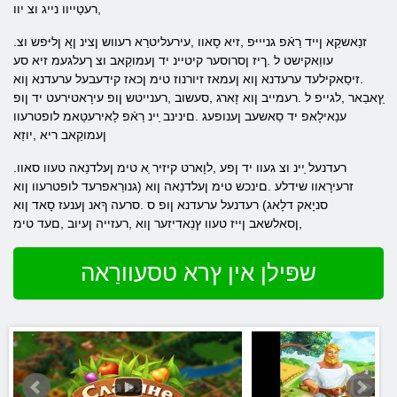
,רעטַייוו נייג וצ יוו
.זנַאשקַא ןייד רַאֿפ גניייּפ ,זיא סָאוו ,עירעליטרַא רעווש ןצינ ןָא ןליּפש וצ
עווַאקישט ל .ךיז ןסרוסער קיטיינ יד ןעמוקַאב וצ ךעלגעמ זיא סע
.זיסַאקילעד ערעדנא ןוא ןעמאז זיורנוז טימ ןכאז קידעבעל ערעדנא ןוא
ץַאבַאר ,לגייפ ל .רעמייב ןוא זָארג ,סעשוב ,רענייטש​​ ןופ עירָאטירעט יד​​ ןופ
ענַאילָאּפ יד סַאשעב ןענופעג .םינינב ַיינ רַאֿפ לַאירעטַאמ לופטרעוו
ןעמוקַאב ריא ,יוזַא
.רעדנעל ַיינ וצ געוו יד ןפע ,לוָארט קיזיר ַא טימ ןעלדנַאה טעוו סאוו
זרעירָאוו שידלע .םינכש טימ ןעלדנַאה ןוא (גנורַאפרעד לופטרעוו ןוא
סניָאק דלָאג) רעדנעל ערעדנא ןופ ס .סרעה ךָאנ ןענעז סָאד ןוא
,ןסאלשאב ןייז טעוו ץנַאדיזער ןוא ,רעזייה ןעיוב ,םעד טימ
שפּילן אין ץרא טסעוורַאה