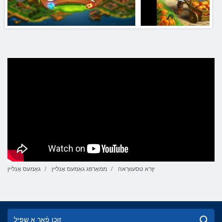
ץרא טסעוורַאה
ממאָרפּג גאַמעס אָנליין
גאַמעס אָנליין