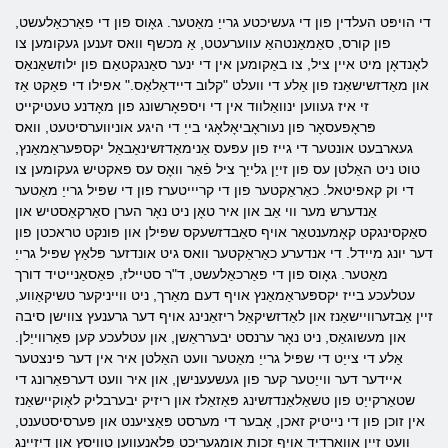
די הויפּט העלדין פון די געשיכטע גרייַ מאַטער. גאָוס פון די פאַרכאַלעשט,
פון קורס, סאַמאַנטהאַ עווערעטט, אַ מכשף וואס זענען געקומען צו
לאָנדאָן מיט איין ציל, צו באַקומען אין די ינער סאַנגקטאַם פון ילוזשאַנאַס
און מאַדזשישאַנז פון אַלע די וועלט "קלוב דיידאַלאַס." אפילו די פאַקט אַז
זי איז געווען ינוואַלווד אין די ויספאָרשונג פון מאָדנע טעטיקייט
פּראָפעסאָר פון נעוראָביאָלאָגי בייַ די היגע אוניווערסיטעט, וואס
געארבעט אונטער די גייז פון עפּעס אַנימאַדזשינאַבאַל יקספּעראַמאַנץ,
טוט ניט האַלטן עס פון זייַן גלייַך ציל פֿאַר וואָס עס פאקטיש געקומען צו
די וק קאפיטאל. כאַראַקטער פון די קריייטערז פון די שפּיל גרייַ מאַטער
אַנדערש מער ווי אַב און איר טאָן ניט נאָר הערן סאַרקאַסטיש און
סאַקסינגקט קאָמענטאַר אויף סאַבדזשעקס שפּילן און פּונקט טראכטן פון
דער יונג מיידל. די אנדערע כאַראַקטער וואס גיט אונדזער פּלאַץ שפּיל גרייַ
מאַטער. גאָוס פון די פאַרכאַלעשט, ד"ר סטיילז, פאַסאַנייטיד דורך
עטלעכע בייז יקספּעראַמאַנץ אויף דעם מאַרך, ניט ווייניקער טשיקאַווע,
זיין אַבזערוויישאַנז און לאַדזשיקאַל ריזאַנינג אויף דער גרענעץ צווישן סיבה
און מעשוגאַס, ניט נאָר ערנסט יבערראַשן, און עטלעכע קען פאַרווייַלן.
אַלע די צייַט די שפּיל גרייַ מאַטער וועט האַלטן איר אין דער פינצטער
איידער דער ווייַטער קער פון געשעענישן, און איר וועט דערפאַרונג די
שטאַרקייַט פון טשאַלאַנדזשינג פּאַזאַלז און ריזיק יבערבליק לאָוקיישאַנז
אין זוכן פון די נייטיק זאכן, אָבער די מערסט פּאַציענט און פּערסיסטענט,
וועט זיין אַוואָרדיד אויף זכות אומגעריכט פּלאַנעווען טוויסץ און דיזיינג