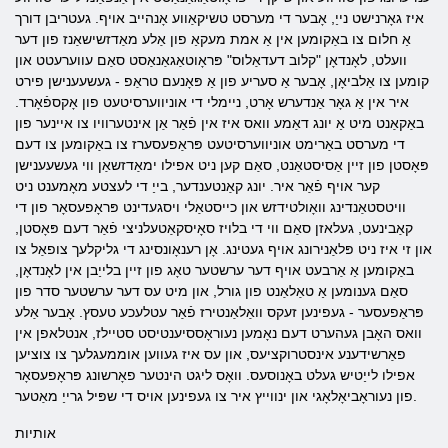
איז גאָרנישט נייַ, אָבער די מערסט טשיקאַווע אָנהייב אויף. געטריבן דורך
אַ חלום צו באַקומען אין אַ אמת מעקאַ פון אַלע מאַדזשישאַנז פון דער
וועלט, לאָנדאָן "קלוב דעדאַלוס" פּראָוטאַגאַנאַסט סאַם עווערעטט און
קומען צו אַלביאָן, אָבער אַ סעריע פון ​​אַ פּאָנעם טראַפ - געשעענישן פירט
איר אין אַ גאָר אַנדערש אָרט, ניימלי די אוניווערסיטעט פון אָקספֿאָרד.
באַקאַנט מיט אַ יונג דאַמע וואס איז אין פֿאַר אַן אינטערוויו צו איינער פון
די מערסט באַרימט אוניווערסיטעט פּראַפעסערז צו באַקומען צו דעם
פּאָסטן פון זיין אַסיסטאַנט, סאַם קען ניט אפילו ימאַדזשאַן ווי געשעענישן
קער אויף פֿאַר איר. יונג קאַנטענדער, בייַ די לעצטע מאָמענט ניט
וויטסטאַנדינג וואָולטידזש און כייסטאַלי ויסגעדינט פּראָפעסאָר פון די
קאַבינעט, געלאזן סאַם ווי די בלויז סאָיסקאַטעלניצי פֿאַר דעם פּאָסטן,
און זי איז ניט פּלאַנירונג אויף געטינג. אָן רענאָונסינג די גליקלעך צופאַל צו
באַקומען אַ אַרבעט אויף דער ערשטער טאָג פון זיין בלייַבן אין לאָנדאָן,
סאַם גענומען אַ טאַלאַנט פון גורל, און מיט עס דער ערשטער סדר פון
פּראַפעסער - געפינען זעקס וואַלאַנטירז פֿאַר עטלעכע טעסץ. אָבער אַלע
וואס האָבן געהערט דעם נאָמען נעוראָססיענטיסט סטיילז, אנטלאפן אין
פאַרשידענע אינסטרוקציעס, און עס איז געווען אוממעגלעך צו צוציען
אפילו לייַטיש געלט באָנוסעס. וואָס ליגט הינטער פאָרשונג פּראָפעסאָר
פון נעוראָביאָלאָגי און ינווייץ איר צו געפינען אויס די שפּיל גרייַ מאַטער.
אותיות