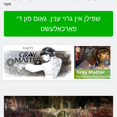
סאָף.
שפּילן אין גרוי ענין. גאָוס פון די
פאַרכאַלעשט