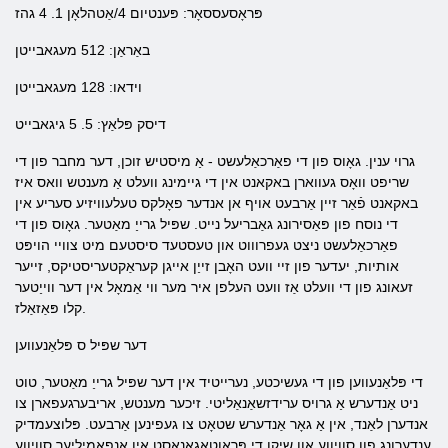
פּראָסעססאָר: פּענטיום 4/אַטהלאָן 1. 4 גהז
באַראַן: 512 מעגאבייטן
וידאו: 128 מעגאבייטן
דיסק פּלאַץ: 5. 5 גיגאבייט
גרוי ענין. גאָוס פון די פאַרכאַלעשט - אַ מיסטיש זוכן, דער מחבר פון די
שריפט וואָס געווארן באקאנט אין די גיימינג וועלט אַ מענטש וואס איז
באקאנט פֿאַר זיין אַרבעט אויף אן אנדער פאָלקס טעלעוויזיע סעריע אין
די נוסח פון פּאַסירונג גאַבריעל נייט. שפּיל גרייַ מאַטער. גאָוס פון די
פאַרכאַלעשט ניצט געפרוווט און טעסטעד סיסטעם מיט צוויי הויפּט
אותיות, יעדער פון זיי וועט האָבן זייַן אייגן קעראַקטעריסטיקס, זייער
זעאונג פון די וועלט אַז וועט העלפן איר מער ווי אַמאָל אין דער ווייַטער
קלו פּאַזאַלז.
דער שפּיל ס פּלאַנעווען
די פּלאַנעווען פון די געשיכטע, נערייטיד אין דער שפּיל גרייַ מאַטער, טוט
ניט אַנדערש אַ גרויס ערידזשאַנאַליטי. זיכער מענטש, אריבערגעפארן צו
אנדערן לאַנד, אין אַ גאָר אַנדערש שטאָט צו געפינען אַרבעט. פּלוצעמדיק
ענדערונג פון סוויווע און שיקן די פּראָוטאַגאַנאַסט אין אַנפאַמיליער סוויווע