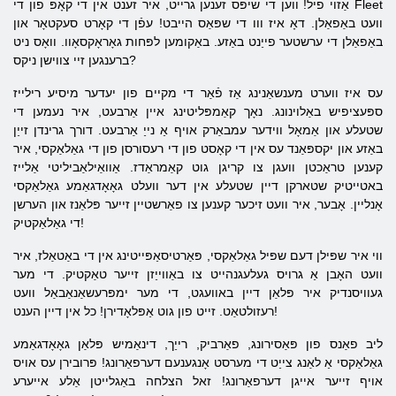
אַזוי פיל! ווען די שיפּס זענען גרייט, איר זענט אין די קאָפּ פון די Fleet
וועט באַפאַלן. דאָ איז ווו די שפּאַס הייבט! עפֿן די קאָרט סעקטאָר און
באַפאַלן די ערשטער פייַנט באַזע. באַקומען לפּחות גאָראָקסאָוו. וואָס ניט
ברענגען זיי צווישן ניקס?
עס איז ווערט מענשאַנינג אַז פֿאַר די מקיים פון יעדער מיסיע רילייז
ספּעציפיש באַלוינונג. נאָך קאַמפּליטינג איין אַרבעט, איר נעמען די
שטעלע און אַמאָל ווידער עמבאַרק אויף אַ נייַ אַרבעט. דורך גרינדן זייַן
באַזע און יקספּאַנד עס אין די קאָסט פון די רעסורסן פון די גאַלאַקסי, איר
קענען טראַכטן וועגן צו קריגן גוט קאַמראַדז. אַוואַילאַביליטי אַלייז
באטייטיק שטארקן דיין שטעלע אין דער וועלט גאָאָדגאַמע גאַלאַקסי
אָנליין. אָבער, איר וועט זיכער קענען צו פאַרשטיין זייער פּלאַנז און הערשן
די גאַלאַקטיק!
ווי איר שפּילן דעם שפּיל גאַלאַקסי, פּאַרטיסאַפּייטינג אין די באַטאַלז, איר
וועט האָבן אַ גרויס געלעגנהייט צו באַווייַזן זייער טאַקטיק. די מער
געוויסנדיק איר פּלאַן דיין באוועגט, די מער ימפּרעשאַנאַבאַל וועט
רעזולטאַט. זייט פון גוט אַפּלאָדירן! כל אין דיין הענט!
ליב פאַנס פון פּאַסירונג, פאַרביק, רייַך, דינאַמיש פּלאַן גאָאָדגאַמע
גאַלאַקסי אַ לאַנג צייַט די מערסט אָנגענעם דערפאַרונג! פּרובירן עס אויס
אויף זייער אייגן דערפאַרונג! זאל הצלחה באַגלייטן אַלע אייערע