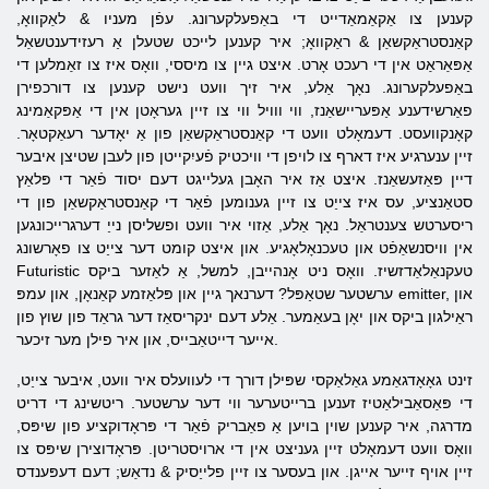
קענען צו אַקאַמאַדייט די באַפעלקערונג. עפֿן מעניו & לאַקוואָ,
קאַנסטראַקשאַן & ראַקוואָ; איר קענען לייכט שטעלן אַ רעזידענטשאַל
אַפּאַראַט אין די רעכט אָרט. איצט גיין צו מיססי, וואָס איז צו זאַמלען די
באַפעלקערונג. נאָך אַלע, איר זיך וועט נישט קענען צו דורכפירן
פאַרשידענע אַפּעריישאַנז, ווי ווויל ווי צו זיין געראָטן אין די אַפּקאַמינג
קאָנקוועסט. דעמאָלט וועט די קאַנסטראַקשאַן פון אַ יאָדער רעאַקטאָר.
זיין ענערגיע איז דארף צו לויפן די וויכטיק פֿעיִקייטן פון לעבן שטיצן איבער
דיין פּאַזעשאַנז. איצט אַז איר האָבן געלייגט דעם יסוד פֿאַר די פּלאַץ
סטאַנציע, עס איז צייַט צו זיין גענומען פֿאַר די קאַנסטראַקשאַן פון די
ריסערטש צענטראַל. נאָך אַלע, אַזוי איר וועט ופשליסן נייַ דערגרייכונגען
אין וויסנשאַפֿט און טעכנאָלאָגיע. און איצט קומט דער צייַט צו פאָרשונג
Futuristic טעקנאַלאַדזשיז. וואָס ניט אָנהייבן, למשל, אַ לאַזער ביקס
ערשטער שטאַפּל? דערנאך גיין און פּלאַזמע קאַנאָן, און עמפּ emitter, און
ראַילגון ביקס און יאָן בעאַמער. אַלע דעם ינקריסאַז דער גראַד פון שוץ פון
אייער דייטאַבייס, און איר פילן מער זיכער.
זינט גאָאָדגאַמע גאַלאַקסי שפּילן דורך די לעוועלס איר וועט, איבער צייַט,
די פּאַסאַבילאַטיז זענען ברייטערער ווי דער ערשטער. ריטשינג די דריט
מדרגה, איר קענען שוין בויען אַ פאַבריק פֿאַר די פּראָדוקציע פון ​​שיפּס,
וואָס וועט דעמאָלט זיין געניצט אין די ארויסטריטן. פּראָדוצירן שיפּס צו
זיין אויף זייער אייגן. און בעסער צו זיין פלייַסיק & נדאַש; דעם דעפּענדס