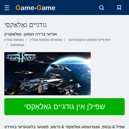
גודגיים גאַלאַקסי
אנדער ברירה נעמען: גאַלאַקטיק
יסיּפ ףיוא סעמַאג עיגעטַארטס
ממאָרפּג גאַמעס אָנליין
גאַמעס אָנליין
קאָסמאָס
שפּילן אין גודגיים גאַלאַקסי
שפּיל & נבספּ; גאָאָדגאַמע גאַלאַקסי & נדאַש; פּאָטער בלעטערער באזירט