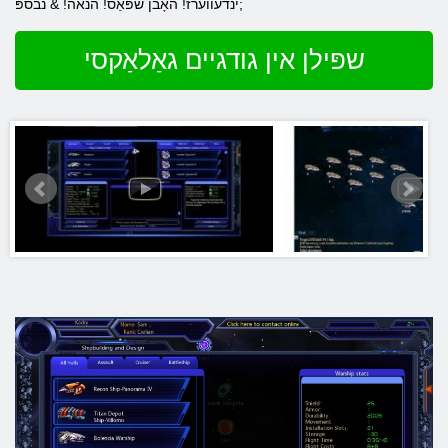
ינדעווערז! האָבן שפּאַס! הנאה! & נבספּ;
שפּילן אין גודגיים גאַלאַקסי