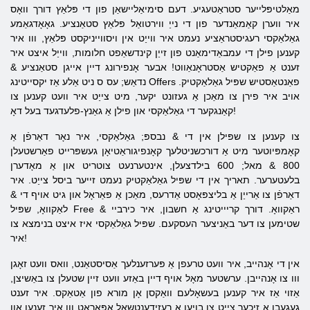
מאַלטיפּלייער סטראַטעגיע. דעם סימיאַליישאַן פון די פּלאַץ דורך וואָס
איר ווערן קאַמאַנדער פון די נייַ ווירטואַל פּלאַץ סטאַנציע. גאָאָדגאַמע
גאַלאַקסי רעגיסטראַציע נעמט איר ווייַט אין ויסווייניקסט פּלאַץ, ווו איר
קענען פילן די עמבאַדימאַנט פון זייַן קינדשאַפט חלומות, ווייַל איצט איר
זענט אַ פאַקטיש אַסטראָנאַווט! אבער אָנפירונג דיין אייגן סטאַנציע &
נדאַש; עס ס ניט אַלע אַז יקסייטינג Offers פאַנטאַסטיש שפּיל גאַלאַקטיק.
אויב איר פירן צו מאַכן אַ געזונט יקער, מיט צייַט איר וועט קענען צו
קאַנגקער די גאַלאַקסי און פילן אַ גאַנץ-פלעדגעד בעל דאָ!
צו קענען צו שפּילן אין די & נבספּ; גאַלאַקסי, איר נאָר דאַרפֿן אַ
קאָמפּיוטער מיט אַ דורכשניטלעך קאָנפיגוראַטיאָן געשפּרייט פאַרשטעלן
800 & מאל; 600 בילדצעלן, אינטערנעט צוטריט און אַ מאָדערן
בלעטערער. תאריך אין די שפּיל גאַלאַקטיק נעמט זייער ביסל צייַט. איר
דאַרפֿן צו אַרייַן אַ בליצפּאָסט אַדרעס, מאַכן אַ פּאַראָל און גיט אויף די &
לאַקוואָ, שפּיל Free & ראַקוואָ. דורך קריייטינג אַ חשבון, איר כירביי
שטימען צו דער באַניצער העסקעם. שפּיל גאַלאַקסי איז איצט בנימצא צו
איר!
אין די אָנהייב, איר וועט טרעפן אַ פּערזענלעך אַסיסטאַנט, וואס וועט זאָגן
ווו צו אָנהייבן. ערשטער מאָל אויף דיין באַזע וועט זיין שטעלן צו באַשיצן,
אַזוי אַז איר קענען בעשאָלעם וואַקסן אָן מורא פון אַטאַקס. איר זענט
געגעבן אַ זיכער צייַט צו בויען אַ רעזידענטשאַל אַפּאַראַט ווו איר זענען און