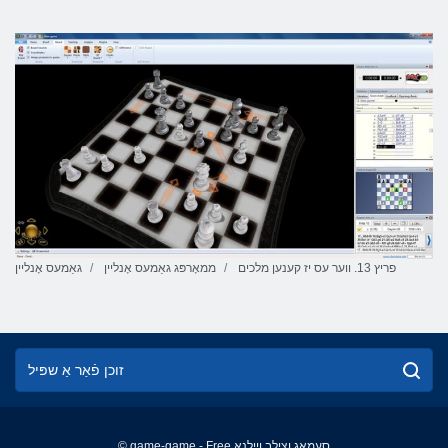
פריץ 13. ווער עס יז קענען מלכים
ממאָרפּג גאַמעס אָנליין
גאַמעס אָנליין
© game-game - Free סעמַאג ןצילב ןיילנָא