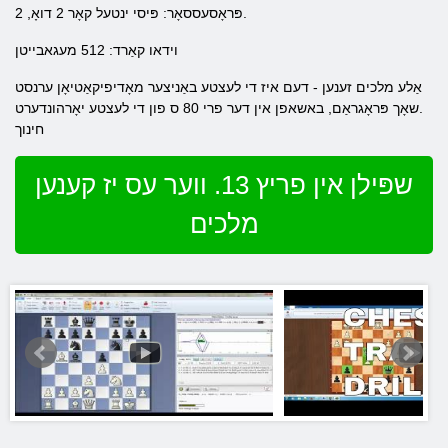
פּראָסעססאָר: פּיסי ינטעל קאָר 2 דואָ, 2.
וידאו קאַרד: 512 מעגאבייטן
אַלע מלכים זענען - דעם איז די לעצטע באַניצער מאָדיפיקאַטיאָן ערנסט
שאָך פּראָגראַם, באשאפן אין דער פרי 80 ס פון די לעצטע יאָרהונדערט.
חינוך
שפּילן אין פריץ 13. ווער עס יז קענען
מלכים