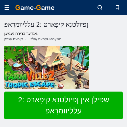
ןפיולטנַא קיּפָארט :2 עלליוומרַאפ
אנדער ברירה נעמען:
ממאָרפּג גאַמעס אָנליין
גאַמעס אָנליין
שפּילן אין ןפיולטנַא קיּפָארט :2
עלליוומרַאפ