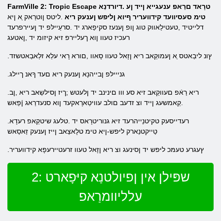
FarmVille 2: Tropic Escape טרָאד םרַאפ ענעגייא ןייד ןע .דיורדנַא
טימ סעסיוועד קידוועריר ףיוא ןליּפש ןענעק ריא
.ליטס ןוטרַאק ַא ןיא
דלייטיד ,טעטילַאווק טוג ןופ ןענעז סקיפַארג יד .סרעַיילּפ יד ןעיירפרעד
רעכיז טעוו ןוא ךעליירפ זיא קיזומ יד ,ןאטעג
.ץונ ליבַאטס ַא ןעמוקַאב ריא ןזָאל טעוו סָאוו ,םורא רָאי עלַא זלַאבַאטשזד
.גנייילּפ ןבייהנָא ןענעק ריא םעד ךָאנ ךיילג
.ריא רַאֿפ םעווקַאב זיא סע ווו םינינב יד ןלעטש ;ךיז ןסילשַאב ריא ,ןב
.קַאמשעג ןייד וצ זדעב םולב עוויטַארָאקעד ןוא סנעדרַאג ןֿפַאש
.רעדייסעק טקיטנַייהרעד זיא גנוריטרָאס יד .טלעג שיטקַאפ רעדָא
טַייקטנַארק ליּפש-ןיא טימ טלָאצַאב ןייז ןענעק זַאסַאש
.ץעגרע טעמּכ ליּפש יד ןסינעג וצ ריא ןזָאל טעוו זרעטיירעּפָא קידוועריר
שפּילן אין ןפיולטנַא קיּפָארט :2
עלליוומרַאפ