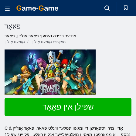
פאַאָר
אנדער ברירה נעמען: פאַאָר אָנליין, פאַאָר
ממאָרפּג גאַמעס אָנליין
גאַמעס אָנליין
שפּילן אין פאַאָר
אָדייַ מיר ויספאָרשן די ומגעוויינטלעך וועלט פאַאָר. פאַאָר
אָנליין
&
C
נבספּ; - א
ממאָרפּג
(
מאַסיוו
מאַלטיפּלייער
אָנליין
ראָלע
-
פּלייינג
שפּיל
)