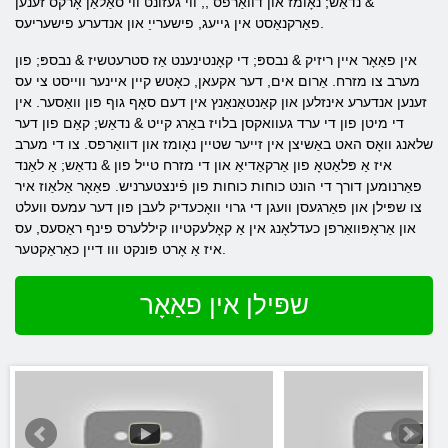
& נדאַש; נאָומז און דוואַרפס ,, ווי געזונט ווי סאַלאַן אָרקס זענען
פאַרקנאַסט אין גייעג, פישערייַ און אנדערע פישעריעס.
אין פאַאָר איין ריזיק & נבספּ; די קאָנטינענט אַז סטרעטשיז & נבספּ; פון
מערב צו מזרח. אַרום אים, דער אקעאן, כאָטש קיין איינער ווייסט צי עס
זענען אנדערע אינזלען און קאַנטאַנאַנץ אין דעם סאָף גוף פון וואַסער. אין
די מיטן פון די ערד געוואקסן בלויז באַרג קייט & נדאַש; קאַם פון דער
שלאנג וואָס האט באַשיצן אין זייער שטיין נאָומז און דוואַרפס. צו די מערב
איז אַ פּלאַטאָ פון אַרקאַדיאַ און די מזרח טייל פון & נדאַש; אַ לאַנד
פאַרנומען דורך די הונט כוחות כוחות פון פֿינצטערניש. פאַאָר אַלאַוז איר
צו שפּילן און פאַרגעסן וועגן די גרוי וואָכעדיק לעבן פון דער עמעס וועלט
און אַראָפּוואַרפן כעדלאָנג אין אַ קאָלעקטיוו קיללערס פינף ראַסעס, עס
איז אַ אָרט פּונקט ווו דיין כאַראַקטער.
שפּילן אין פאַאָר