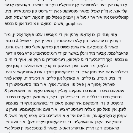
אַז ראַנז אין דער בלעטערער אָן ינסטאָלינג נאָך ווייכווארג, פּאַטשאַז אָדער
קלייאַנץ.
א
נלייַן שפּיל פאַאָר
עקסעקוטע אין די גייסט פון פאַנטאַזיע, מיט
קוואַליטעט איז איר אָריגינעל און יינציק געפיל פון הומאָר. דער שפּיל האט
פּשוט ינטואַטיוו צובינד און & נבספּ; graphics.
אַזוי אָנהייבן צו אַראָפּוואַרפן אין די מאַגיש וועלט פאַאָר אָנליין, מיר
דאַרפֿן צו ערשטער פון אַלע רעגיסטרירן. תאריך אין די שפּיל & נבספּ;
פאַאָר & נבספּ; עס איז גאַנץ פּשוט און פּראַקטאַקלי טוט נישט גרונט
פּראָבלעמס, אָבער מיר וועלן באַשרייַבן די רעגיסטראַציע פּראָצעס ווידער.
& נבספּ; נאָך דרינגלעך די & לאַקוואָ, רעגיסטרירן & ראַקוואָ; אויף די היים
בלאַט, מיר וועט ווערן געבעטן צו אַרייַן פּערזענלעך דאַטן פֿאַר
דערלויבעניש. איר מוזן אַרייַן די בריווקאַסטן דורך וואָס קאָמוניקאַציע וועט
זיין מיט אונדז, צו קלייַבן אַ פּאַראָל און קלייַבן אַ זיכערהייַט קשיא פֿאַר
פּאַראָל אָפּזוך אין פאַל פון אָנווער. אויך, איר מוזן ספּעציפיצירן די
העסקעם מיט די וסערס העסקעם אָנליין גאַמעס פאַאָר און צושטימען &
נבספּ; מיט די כּללים פון די שפּיל זיך. דאָך, באַקומען באַקאַנט מיט די
טעקסט פון די העסקעם איר קענען מאַכן די יבערגאַנג אויף די צונעמען
לינק. אין פאַל פון מצליח רעגיסטראַציע, איר וועט אוועקגענומען ווערן צו
שאַפֿן אַ כאַראַקטער, אויב עס איז אַ אומגעריכט סיטואַציע (פֿאַר משל, &
נבספּ; איר האָבן אויסגעקליבן די בריווקאַסטן פאַרנומען), איר וועט זיין
פּראַמפּטיד צו אַרייַן אנדערע דאַטע. פאַאָר & נבספּ; אָנליין שפּיל איז