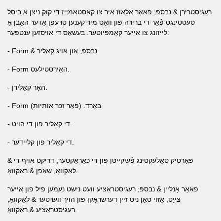
רעגיסטרירן & נבספּ; פאַאָר אַלאַוז איר צו קאַסטאַמייז די קוק ניצן אַ ביסל
סעטטינגס פֿאַר די ברירה פון וואָס מיר קענען טרעפן אָדער האָבן אַ
לייזונג צו אייער קאָמפּיוטער. בעשאַס די אויסזען ענטפער:
- Form & נבספּ; און אויג קאָליר.
- Form האַירסטילעס.
- האָר קאָלירן.
- Form באָרד. (פֿאַר זכר אותיות)
- די קאָליר פון די הויט.
- די קאָליר פון קליידער.
פאַרטיק סאַלעקטינג פֿעיִקייטן פון די כאַראַקטער, דריקט אויף די &
לאַקוואָ, שאַפֿן & ראַקוואָ.
פאַאָר אָנליין & נבספּ; רעגיסטראַציע וועט נישט נעמען פיל פון אייער
צייַט, אַזוי טאָן ניט זיין דערשראָקן פון הויך ווערטער & לאַקוואָ,
רעגיסטראַציע & ראַקוואָ.