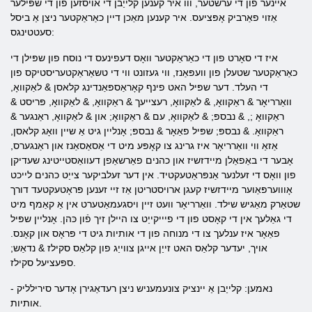
איינער פון די ערשטער, ווו איר קענען קלייַבן די אויסזען פון די שפּילער
אַזוי פאַרביק אָפּציעס. איר קענען מאַכן דיין כאַראַקטער ניצן אַ ביסל
סעטטינגס:
איז די סאָרט פון די כאַראַקטער וואָס דעפינעס די נוסח פון שפּילן די
כאַראַקטער שטעלן פון וועפּאַנז, ווי געזונט ווי די טשאַראַקטעריסטיקס פון
די העלד. דער שפּיל האט פינף קאָראַספּאַנדינג קלאסן & לאַקוואָ,
וואַרריאָר & ראַקוואָ, & לאַקוואָ, רעצייעך & ראַקוואָ, & לאַקוואָ, פּריסט &
ראַקוואָ ;, & נבספּ; & לאַקוואָ, עם & ראַקוואָ; און & לאַקוואָ, ראַנגער &
ראַקוואָ. & נבספּ; שפּיל פאַאָר & נבספּ; אָנליין גיט אַ שיין וואָג קלאסן,
אַזאַ ווי וואַרריאָר איז גרינג צו קאָפּע מיט די אַסאַסאַנז און ראַנגערס,
אָבער די באַפאַלן מיידזשיז און כהנים פאַרשאַפן דעוואַסטייטינג שעדיקן
פון וואָס די זעלנער אַנפּראַטעקטיד. אין דער זעלביקער צייַט כהנים לייכט
אָוווערפּאַוער מיידזשיז קעגן ארויסטריטן אַז זיי זענען פּראָטעקטעד דורך
שטאַרק מאַגיש שילד. וואַרריאָר וועט זיין ויסגעמאַטערט אין אַ קאַמף מיט
די גאַלעך אין די קאָסט פון די פיייקייַט צו היילן זיך פֿון כּהן. אָנליין שפּיל
פאַאָר איז ענלעך צו די מנוחה פון די אותיות גיט די פּראָס און קאָנס.
אויך, יעדער קלאַס האט זייַן אייגן צווייַג פון קלאַס סקילז & נדאַש;
ספּעציעל סקילז.
- נאמען: קלייַבן אַ יינציק צונעמעניש ניצן רעדאַגירן אָדער סירילליק
אותיות.