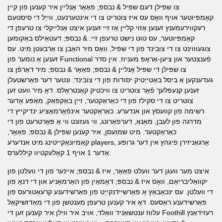
צו שפּילן דעם שפּיל & נבספּ; פאַאָר אָנליין איר קענען פון קיין
קאָמפּיוטער אויף וואָס עס איז צוטריט צו די אינטערנעט, ווייַל די סיסטעם
רעקווירעמענץ זענען אַזוי קליין אַז זיי זענען איצט אַנלייקלי צו טרעפן די
קאָמפּיוטער, עס טוט נישט טרעפן זיי. & נבספּ; דעטאַילס באַקומען
צוגעוווינט צו די צובינד פון די שפּיל, וואָס מיר האָבן צו אַרבעטן מיט. עס
זענען אַ נומער פון Functional פֿענצטער און ציען-אַראָפּ מעניוז. אין סדר
צו שפּילן די שפּיל אָנליין & נבספּ; פאַאָר & נבספּ; מיר דאַרפֿן צו
געדענקען אַ ביסל באַטייַטיק יסודות פון די צובינד. ונטער דער פאַרשטעלן
זענען קנעפּלעך פֿאַר צוטריט צו וויכטיק קאָנטראָלס. דאָ מיר וועט זען
צוטריט צו די סקילז פון די כאַראַקטער, זייַן באַקפּאַק, מאַפּע אָדער
רשימה פון קוועסץ און אנדערע. כאַראַקטער אינפֿאָרמאַציע ינדיקייץ די
מדרגה פון לעבן, מאַנאַ, דערפאַרונג, ווי געזונט ווי אַ פּאָרטרעט פון די
כאַראַקטער. מיט שמועסן, איר קענען שפּילן & נבספּ; פאַאָר,
קאַמיונאַקייטינג מיט אנדערע players, אָרגאַניזירן פיגהץ אין דער גרופּע
אָדער 1 אויף 1 קאָלעקטיוו קיללערס.
איצט מער וועגן דער וועלט פאַאָר, איז & נבספּ; איינער פון די וועלטן פון
יקוואַליבריאַם, וואָס איז & נבספּ; דאָמאַין פון האַרמאָניע און די דנאָ פון
די וועלטן. עס ינכאַבאַץ אַ פאַרשיידנקייַט פון פאַרשידענע קרעאַטורעס פון
פאַרשידענע ראַסעס. דאָ איר קענען טרעפן מענטשן פון די מאַדזשיקאַל
עלווז ענטשאַניד וואַלד, אויב איר ווילן איר קענען זען די Foothill רעזידאַנץ