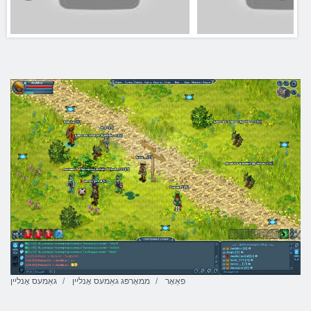
פאַאָר
ממאָרפּג גאַמעס אָנליין
גאַמעס אָנליין