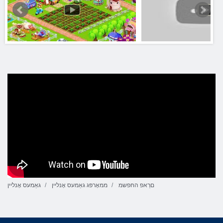
םרַאפ החּפשמ
ממאָרפּג גאַמעס אָנליין
גאַמעס אָנליין