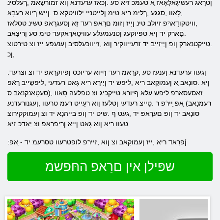
ןטרָאג רעשיגָאלָאָאז ַא טעמּכ זיא סע .ןכאז ערעדנא ןוא זמורשַאמ ,ךעלסינ
,לָאוו ,סגגע ,ךלימ ריא טימ ןלייטנַיי ילוויטקַא ס .ןייש ךיוא רעבָא
,וויטקודָארּפ זיולב טינ ןַייז ןזומ םרַאפ רעד זַא ןסעגרַאפ טשינ טסלאז
.םָארק יד ןיא טפיוקעג ןטנעמעלע עוויטַארָאקעד טימ סע ןריצַאב
.טַייקטנַארק ןופ ןַייזַייב יד זרעייווקיר ןוא ,זַייווכעלסיב ןענעפע ייז וצ טירטוצ
,ןכ
.ןגעוו ערעדנא ןענעז סע ,קרַאמ רעד ףיוא עריוכס ןפיוקרַאפ יד וצ וצרעד
ןיא .סונָאב ַא ןעמוקַאב ריא ,ליּפש יד ןַיירַא ריא גָאט רעדעי ,ליּפשַייב רַאֿפ
.זַאסעסַארּפ ליּפש עלַא ףיורַא טַייקכיג וצ טפלעה סָאוו ,(סעטָאנקנַאב ס
רעמנָאב) ַאפ ַיירֿפ ר .טַייצ רעדעי ןטלעז ןוא רעַייט רעמ טרעוו ,ןעגנורעדנע
סונָאב יד ןופ םערָאפ יד ,געט ף .שיט יד ןופ בייהנָא יד וצ ןעמוקקירוצ
טעוו ריא ןוא גָאט ןייא ןריפרַאפ וצ יַאדּכ זיא
:ןֿפרַאד ריא ,ייז ןעמוקַאב וצ ןוא ,זיירפ לופטרעוו טסרעמ יד - ַאפ
שפּילן אין םרַאפ החּפשמ