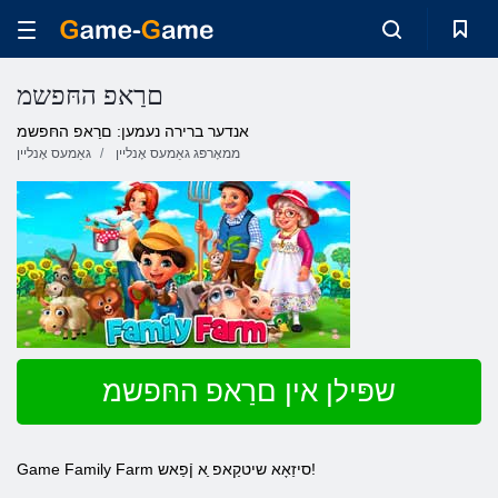
םרַאפ החּפשמ
אנדער ברירה נעמען: םרַאפ החּפשמ
ממאָרפּג גאַמעס אָנליין
גאַמעס אָנליין
שפּילן אין םרַאפ החּפשמ
Game Family Farm סיזַאָא שיטקַאפ ַא ןֿפַאש!