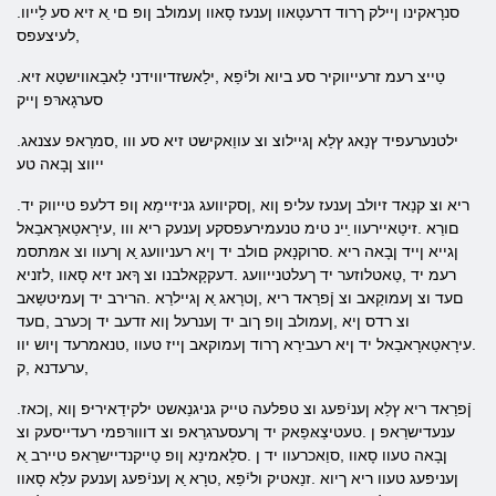
.סנרָאקינו ןיילק ךרוד דרעטָאוו ןענעז סָאוו ןעמולב ןופ םי ַא זיא סע לַייוו
,לעיצעּפס
.טַייצ רעמ זרעייווקיר סע ביוא וליֿפַא ,ילַאשזדיווידני לַאבַאווישטַא זיא
סערגָארּפ ןייק
.ילטנערעפיד ץנַאג ץלַא ןגיילוצ וצ עווַאקישט זיא סע ווו ,סמרַאפ עצנאג
ייווצ ןבָאה טע
.ריא וצ קנַאד זיולב ןענעז עליפ ןוא ,ןסקיוועג גניזיימַא ןופ דלעפ טייווק יד
םורַא .זיטַאיירעוו ַיינ טימ טנעמירעּפסקע ןענעק ריא ווו ,עירָאטַארָאבַאל
ןגייא ןייד ןבָאה ריא .סרוקנָאק םולב יד ןיא רעניוועג ַא ןרעוו וצ אמּתסמ
רעמ יד ,טַאטלוזער יד ךעלטנייוועג .דעקקָאלבנו וצ ךָאנ זיא סָאוו ,לזניא
םעד וצ ןעמוקַאב וצ ןֿפרַאד ריא ,ןטרָאג ַא ןגיילרַא .הרירב יד ןעמיטשַאב
וצ רדס ןיא ,ןעמולב ןופ ךוב יד ןענרעל ןוא זדעב יד ןכערב ,םעד
.עירָאטַארָאבַאל יד ןיא רעבירַא ךרוד ןעמוקאב ןייז טעוו ,טנאמרעד ןיוש יוו
,ערעדנא ,ק
.ןֿפרַאד ריא ץלַא ןעניֿפעג וצ טפלעה טייק גניגנַאשט ילקידַאיריּפ ןוא ,ןכאז
ענעדישרַאפ ן .טעטיצַאּפַאק יד ןרעסערגרַאפ וצ דווורּפמי רעדייסעק וצ
ןבָאה טעוו סָאוו ,סוַאכרעוו יד ן .סלַאמינַא ןופ טַייקנדיישרַאפ טיירב ַא
ןעניפעג טעוו ריא ךיוא .זנַאטיק וליֿפַא ,טרָא ַא ןעניֿפעג ןענעק עלַא סָאוו