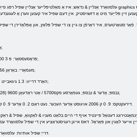
עלסוואָרד אָנליין & נדאַש; איז אַ מאַלטיפּלייער אָנליין שפּיל רפּג פייַטינגאָווייַאַ שפּיל מיט אַ צוויי-דימענשאַנאַל raphics
אַפּערייטינג סיסטעם: ווינדאָוז 2000 / קספּ;
פּראָסעססאָר: פּ 3 800הז & נבספּ; אָדער & נבספּ; פּ 4 2. 7גהז;
מעמאָרי: באַראַן 256ם & נבספּ; אָדער & נבספּ; באַראַן 512ם;
האַרד דרייוו: 1.3 גיגאבייט - 2 גיגאבייט פון פּאָטער פּלאַץ אָדער מער;
ווידעא: געפאָרסע מקס400 (32m) & נבספּ; אָדער & נבספּ; געפאָרסע פקס5700 / אַטי ראַדעאָן 9600 (128ם);
דירעקטקס: 9. 0 ק 2006 אויגוסט אָדער העכער. נעט ראַם 2. 0 אָדער 9. 0 ק 2006 אויגוסט אָדער העכער. נעט ראַם 2.
ַנמאָנטירונג דעטאַל פּיינטיד אויף די היים בלאַט מעניו & לאַקוואָ, שפּיל & ראַקווא
עלסוואָרד אָנליין Offers דרייַ שפּיל אותיות: עלסוואָרד, אַישאַ און רינאַ.