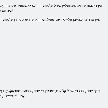
איז, עס קענען זיין פּלייַעד מיט אַ דזשויסטיק. אין דעם שפּיל איר קענען ווערן אַ לעגענדע, גיינינג וויקטאָריעס איבער זייער קעגנערס!
אין סדר צו אָנהייבן פּלייינג דעם שפּיל, איר דאַרפֿן רעגיסטרירן עלסוואָרד. פֿאַר סטאַרטערס, איר דאַרפֿן צו גיין צו די שפּיל פּלאַץ, און אָפּלאָדירן די שפּיל קליענט דורך פּאַנדאָ דאַונלאָוד מאַנאַגער.
דורך ינסטאָלינג די שפּיל קליענט, נאָכגיין די ינסטאַלירונג ינסטראַקשאַנז (יי
אַרייַן די שפּיל, אַרייַן אייער לאָגין און פּאַראָל. דאס אייגן רעגיסטראַציע אין די שפּיל עלסוואָרד ענדס און איר קענען אָנהייבן פּלייינג! & נבספּ;