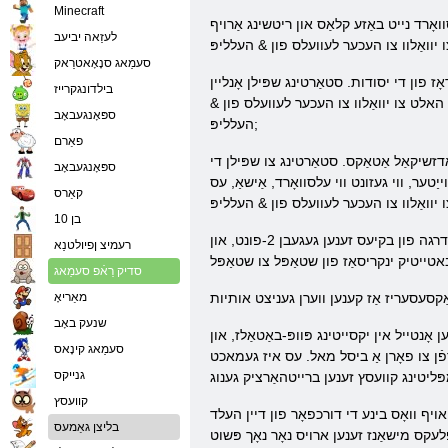
Minecraft
ואָרד נייט באַזע קלאַס און ריטשינג אַרויף
לעזַאה יביעב
סעמַאג סנָאָאטרַאק
ז פון די יסודות. סטאַרטינג שפּילן אָנליין
בילדונגקרייז
גע. ווייַטער, עס אויך האלט צו יוואַלוו צו העכער לעוועלס פון &
ספּאָנגעבאָב
העלליפּ;
פאַרם
ַדזשיקאַל אַטאַקס. סטאַרטינג צו שפּילן די
ספּאָנגעבאָב
ניפּינג וועלדערער. ווייַטער, ווי געזונט ווי עלסוואָרד, אַישאַ, עס
קאַרס
בן 10
די שפּיל עלסוואָרד אָנליין איז אַ געלעגנהייט פֿאַר יעדער פון די אותיות צו אַנטוויקלען זייער סקילז און קלאסן. דאָ בקיעס בוים סיסטעם. פֿאַר יעדער נייַ מדרגה פון בקיעס זענען געגעבן 2-פונט, און
רעמיצ ןפיולטנַא
סדיק רַאֿפ סעמַאג
מאַריאָ
שנעק באָב
אָנטייל אין יקסייטינג פּוופּ-באַטאַלז, און
סעמַאג קינָאס
פֿן צו פאָרן אַ ביסל מאל. עס איז געמאכט
גנייקס
קוועסץ
אויף וואָס בינע די דורכפאָר פון דיין העלד
בליצן גאַמעס