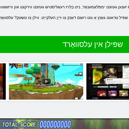
שפּילן אין עלסוואָרד