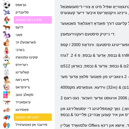
טרָאּפס
g אין די נוסח פון אַנימע. אָנליין שפּיל עלסוואָרד האט גאַמעפּאַד שטיצן, וואָס
פליענדיק
סלריג רַאֿפ סעמַאג
דרעֿפ
די נייטיק סיסטעם רעקווירעמענץ.
פּאָני
פֿאַרשטעלן זיך
באַרבי
קוקינג עסנוואַרג
רעריזירפ
קאַלערינג
ףיוא ךאמ
ןריורפרַאפ
סקַאלב טנוב
זרָאסַאנייד
ָ;). נאָך קאַמפּליטינג די ינסטאַלירונג און
פּאַסירונג
ייווצ רַאֿפ סעמַאג
פירעבוי און וואַטערגירל