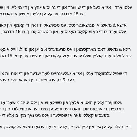
עלסוואָרד - איז אַ בעל פון די שווערד און די גרויס פיגהץ אין די מייליי. זיין
צו 15 מדרגה, ער קענען קלייַבן צווישן אַ סאָרט שווערד נייט און מאַגיק נייט. אבער דעם איז ניט דעם שיעור, עס וועט פאָרזעצן צו יוואַלוו צו העכער לעוועלס פון & העלליפּ;
אַישאַ & נדאַש; אַ ענטשאַנטרעסס. עס ספּעשאַלייזיז אין די קאַמף אין לאַנג ק
עלסוואָרד צו ד
רינאַ & נדאַש; דאס מאַרקסמאַן וואס פּרעפערס אַ בויגן און פייַל. ווייל אַ נ
שפּיל ע
בעת ​​5 בקיעס-ווייזט, דיין כאַראַקטער קענען עפענען צוטריט צו אַ נייַ שטעלן פון סקילז. שעדיקן געפֿירט דורך קונה סקילז, באטייטיק ינקריסאַז פון שטאַפּל צו שטאַפּל.
עלסוואָרד אָנליין האט אַ פּלאַץ פון טשיקאַווע און יקסייטינג מישאַנז אַז 
דורכפירן די אַרבעט זוכן, וואָס וועט עפענען מיט דער אַנטוויקלונג פון 
ספּעסיפיקאַללי פֿאַר אַז שפּילער וואָלט ניט נאָך מקיים אַלע די טאַסקס אין איין געגנט קען נישט גיין צו אן אנדערן. אבער די ריוואָרדז פֿאַר קאַמפּליטינג קוועסץ זענען ברייטהאַרציק גענוג.
דיין העלד קענען גיין אין קיין טעריין, אָבער צו אַנדערגאָו ספּעציעל קוועסץ 