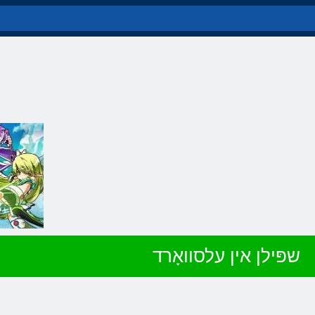
שפּילן אין עלסוואָרד