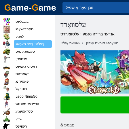
בובבלעס
עלסוואָרד
מאַהדזשאָנג
אנדער ברירה נעמען: עלסוואָרדס
לאָגיק
ממאָרפּג גאַמעס אָנליין
גאַמעס אָנליין
ךעלגניי רַאֿפ סעמַאג
סעמַאג קנַאט
שיסערייַ
ראַסינג גאַמעס
זאָמביעס
פּאַסירונג
פוטבאָל
Lego NinjaGo
ספּיידער-מענטש
סטראַטעגיע
גירק
& נבספּ;
רעּפיינס