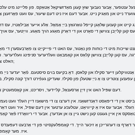
 שנעל ענטפער, אָבער נעבעך שוץ קעגן מאַדזשיקאַל אַטאַקס. פון פּלייינג מיט עלסו
ייט און קענען שלאָגן קייפל טאַרגאַץ בייַ אַמאָל. אַלע אייער אַבילאַטיז, עס דראָ
י באַזע קלאַס מאַגיסיאַן און ריטשינג אַרויף צו 15 מדרגה, עס קען קלייַבן צווישן די סאָרט און די דאַרק מאַגע הויך מאַ
אָענט שייכות מיט די כוחות פון נאַטור, עס האט די פיייקייַט צו פאַרבעסערן די מא
לסוואָרד אָנליין וועלדערער באַזע קלאַס און ריטשינג אַרויף צו 15 מדרגה, עס קען קלייַבן צווישן קלאַס און קאַמבאַט וועלדערער ס
האלט צו יוואַלוו צו העכער לעוועלס פון & העלליפּ;
דעם שפּיל האט אין זייַן אַרסענאַל, קליידער, ויסריכט, און קאָסמעטיק אַקסעסעריז אַז קענען ווערן געניצט אותיות.
ביסט אין די דיפּאַסט דאַנדזשאַנז. אין דערצו צו די מישאַנז דיין העלד וועט נעמען 
די העלד. אבער עס איז אַ קייוויאַט, עטלעכע ערטער אין דעם שפּיל, איר וועט דאַר
ער דאַרף צו דערגרייכן אַ זיכער הייך. די קאַמפּלעקסיטי פון די אַרבעט דעפּענדס 
איז. מער קאָמפּלעקס מישאַנז זענען ארויס נאָר נאָך פּשוט.