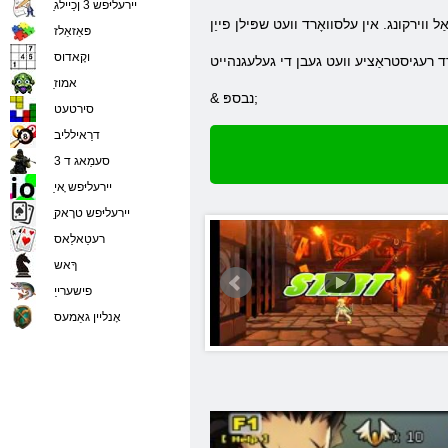
ַיירעליּפש 3 ןכַיילג
פּאַזאַלז
וקָאדוס
ַאמוז
& נבספּ;
סירטעט
דרַאילליב
סעמַאג ד 3
ַיירעליּפש ָאי
ַיירעליּפש טרָאק
רעטַאלַאס
ךָאש
פישערייַ
אָנליין גאַמעס