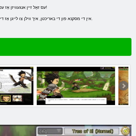
עס זאָל זיין אנגעוויזן אַז עס זענען געזונט ימפּלאַמענאַד, ניט בלויז רעאַליסטיש געזונט ווירקונג און וויזשאַוואַל ווירקונג. אין עלסוואָרד וועט שפּילן פייַן!
אין די מסקנא פון די באריכטן, איך ווילן צו לייגן אַז די שפּיל טראגט גאַנץ אַ גוט רושם דאַנק צו זייַן העלקייַט. ווילן צו טשעק? עלסוואָרד רעגיסטראַציע וועט געבן די געלעגנהייט.