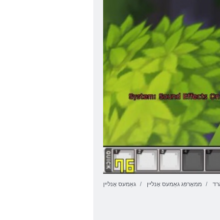
רד
ממאָרפּג גאַמעס אָנליין
גאַמעס אָנליין