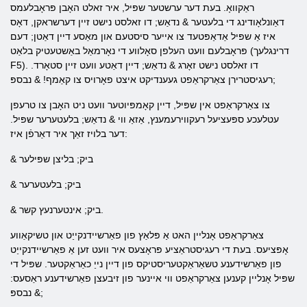
ראַקוואָ. בעת דער ערשטער שפּיל, איר זאלט ​​האָבן פּראָבלעמס
דאַונלאָודינג די בלעטער & נדאַש; דו זאלסט נישט זיין דערשראקן, דאָס
איז אַ שפּיל אַדאַפּטעד צו אייער סיסטעם און מאַסע דיין דאַטן; דעם
פּראָבלעם וועט העלפן סאָלווע די נאָרמאַל באַשטעטיק בלאַט (דרינגלעך
F5). דו זאלסט נישט זאָרג & נדאַש; דיין דאַטע וועט זיין סטאָרד.
רעגיסטרירן צאַרקראַפט געענדיקט איצט פאָרויס צו קאַמף! & נבספּ;
צו צאַרקראַפט אין שפּיל, דיין קאָמפּיוטער וועט ניט האָבן צו טרעפן
עטלעכע ספּעציעל רעקווירעמענץ, אַזאַ ווי & נדאַש; בלעטערער שפּיל.
דער בלויז זאַך איר דאַרפֿן איז:
& ביק; בליצן שפּילער
& ביק; בלעטערער
& ביק; אינטערנעץ קשר.
צאַרקראַפט אָנליין האט אַ פּלאַץ פון פאַרשיידנקייַט און טשיקאַווע
אָפּציעס. בעת די רעגיסטראַציע פּראָצעס איר וועט זען אַ פאַרשיידנקייַט
פון פאַרשידענע טשאַראַקטעריסטיקס פון דיין נייַ כאַראַקטער. שפּיל די
שפּיל אָנליין קענען צאַרקראַפט ווי איינער פון זיבעצן פאַרשידענע ראַסעס:
& נבספּ;