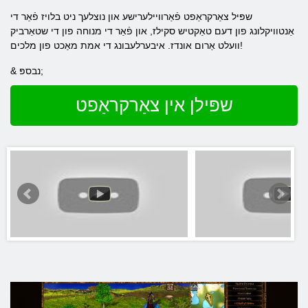
שפּיל צאַרקראַפט פֿאַרוויילערישע און נוצלעך ניט בלויז פֿאַר די
אַנטוויקלונג פון דעם טאַקטיש סקילז, און פֿאַר די מנוחה פון די שטאַרביק
וועלט אַרום אונדז. איבערלעבונג די אמת מאַכט פון מלכים!
& נבספּ;
שפּילן אין צאַרקראַפט