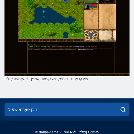
צאַרקראַפט
ממאָרפּג גאַמעס אָנליין
גאַמעס אָנליין
© game-game - Free סעמַאג ןצילב ןיילנָא