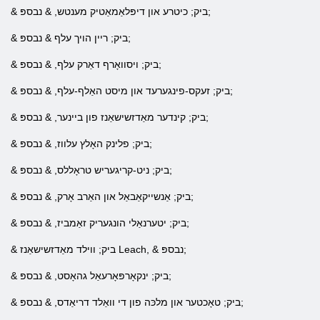
& ביק; כיטרע און דיפּלאַמאַטיק מענטש, & נבספּ;
& ביק; ריין הויך עלף & נבספּ;
& ביק; ויסוואָרף דאַרק עלף, & נבספּ;
& ביק; זעקס-פינגערעד און מיסט האַלף-עלף, & נבספּ;
& ביק; קינדער מאַדזשישאַנז פון ביינער, & נבספּ;
& ביק; פלינק האָלץ עלווז, & נבספּ;
& ביק; ניט-קריגעריש טראָללס, & נבספּ;
& ביק; אַנשייקאַבאַל און האַרב אָרק, & נבספּ;
& ביק; יטערנאַלי הונגעריק זאַמביז, & נבספּ;
& ביק; ווילד מאַדזשישאַנז Leach, & נבספּ;
& ביק; ינקאָרפּאָרעאַל גהאָסט, & נבספּ;
& ביק; טאָכטער און מלכּה פון די וואַלד דריאַדס, & נבספּ;