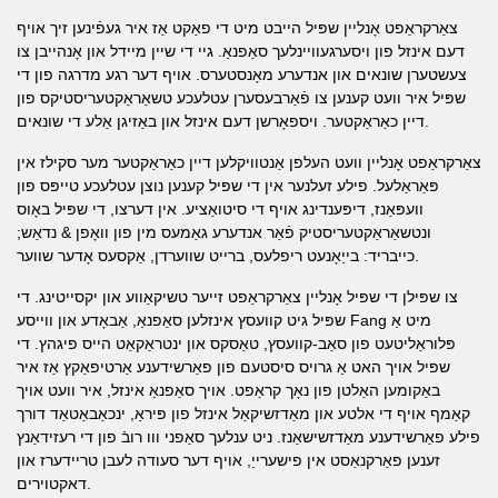
צאַרקראַפט אָנליין שפּיל הייבט מיט די פאַקט אַז איר געפֿינען זיך אויף
דעם אינזל פון ויסערגעוויינלעך סאַפנאַ. גיי די שיין מיידל און אָנהייבן צו
צעשטערן שונאים און אנדערע מאָנסטערס. אויף דער רגע מדרגה פון די
שפּיל איר וועט קענען צו פֿאַרבעסערן עטלעכע טשאַראַקטעריסטיקס פון
דיין כאַראַקטער. ויספאָרשן דעם אינזל און באַזיגן אַלע די שונאים.
צאַרקראַפט אָנליין וועט העלפן אַנטוויקלען דיין כאַראַקטער מער סקילז אין
פּאַראַלעל. פילע זעלנער אין די שפּיל קענען נוצן עטלעכע טייפּס פון
וועפּאַנז, דיפּענדינג אויף די סיטואַציע. אין דערצו, די שפּיל באָוס
ונטשאַראַקטעריסטיק פֿאַר אנדערע גאַמעס מין פון וואָפן & נדאַש;
כייבריד: בייַאָנעט ריפלעס, ברייט שווערדן, אַקסעס אָדער שווער.
צו שפּילן די שפּיל אָנליין צאַרקראַפט זייער טשיקאַווע און יקסייטינג. די
שפּיל גיט קוועסץ אינזלען סאַפנאַ, אַבאָדע און ווייסע Fang מיט אַ
פּלוראַליטעט פון סאַב-קוועסץ, טאַסקס און ינטראַקאַט הייס פיגהץ. די
שפּיל אויך האט אַ גרויס סיסטעם פון פאַרשידענע אַרטיפאַקץ אַז איר
באַקומען האַלטן פון נאָך קראַפט. אויך סאַפנאַ אינזל, איר וועט אויך
קאַמף אויף די אלטע און מאַדזשיקאַל אינזל פון פּיראַ, ינכאַבאַטאַד דורך
פילע פאַרשידענע מאַדזשישאַנז. ניט ענלעך סאַפני ווו רובֿ פון די רעזידאַנץ
זענען פאַרקנאַסט אין פישערייַ, אויף דער סעודה לעבן טריידערז און
דאקטוירים.