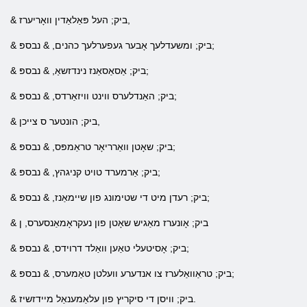
& ביק; העל פּאַלאַדין וואָריערז,
& ביק; ומשעדלעך אָבער געפערלעך כהנים, & נבספּ;
& ביק; אַסאַסאַנז נינדזשאַ, & נבספּ;
& ביק; האַנדלערס ווינט וויזאַרדס, & נבספּ;
& ביק; הונטער ס צייכן,
& ביק; שאָטן וואַרריאָר טראַמפּס, & נבספּ;
& ביק; אַרמערד טויט קניגהץ, & נבספּ;
& ביק; רעדן מיט די שטימונג פון שיימאַנז, & נבספּ;
& ביק; אָונערז מאַגיש שאָטן פון נעקראָמאַנסערס, ן
& ביק; אָסיטעלי טאַען וואַלד דרוידס, & נבספּ;
& ביק; טראַוואַלערז צו אנדערע וועלטן טאַמערס, & נבספּ;
& ביק; וויסן די סיקריץ פון עלאַמענאַל מיידזשיז.