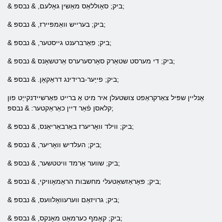
& ביק; סאָוללאַס מאַשין גאָלעם, & נבספּ;
& ביק; בערייש וואַמפּיירז, & נבספּ;
& ביק; פאַרברענט גייסטער, & נבספּ;
& ביק; די מערסט שטאַרק סאָרסערערס אַרטשאָנס & נבספּ;
& ביק; פייַער-ברידינג דראַקאָן. & נבספּ;
אָנליין שפּיל צאַרקראַפט צושטעלן איר מיט אַ ברייט פאַרשיידנקייַט פון
קלאסן פֿאַר דיין כאַראַקטער: & נבספּ;
& ביק; ווילד וואָריערז באַרבאַריאַנס, & נבספּ;
& ביק; העלדיש וואָריער, & נבספּ;
& ביק; שווער אַרמד וויטטשער, & נבספּ;
& ביק; פּאָראַזשאַטעלי מחשבות הראַמאָוויקי, & נבספּ;
& ביק; גרויזאַם ווערעוואָלוועס, & נבספּ;
& ביק; קאַמף כערמאַט מאָנקס, & נבספּ;