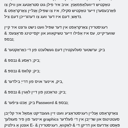
טאַקטיש דיוועלאַפּמאַנץ. אויב איר פילן גוט סטראַטעג און ווילן צו
פֿאַרבעסערן זייער טאַקטיש סקילז, איז צו שפּילן אָנליין צאַרקראַפט &
נדאַש; דעם איז דער וועג צו דערגרייכן דעם ציל.
רעגיסטרירן צאַרקראַפט אין דער שפּיל וועט נישט גרונט איר קיין
שוועריקייט, עס איז אַפֿילו זייער טשיקאַווע און יקסייטינג פּראָצעס: &
נבספּ;
& ביק; ערשטער סעלעקטירן דעם געשלעכט פון די כאַראַקטער
& ביק; ראַסע & נבספּ;
& ביק; קלאַס & נבספּ;
& ביק, ​​איינער אויס פון דרייַ בילדער,
& ביק; טראַכטן פון דיין לאָגין & נבספּ;
& ביק; אַכט-ציפֿער Password & נבספּ;
צאַרקראַפט אָנליין רעגיסטראַציע וועט זיין געענדיקט אַמאָל איר קלייַבן
איינער פון פיר מעגלעך graphics סעטטינגס און שרייַבן אין די פֿעלדער
אונטן אַ גילטיק E- פּאָסט אַדרעס און דריקן די & לאַקוואָ, רעגיסטרירן &