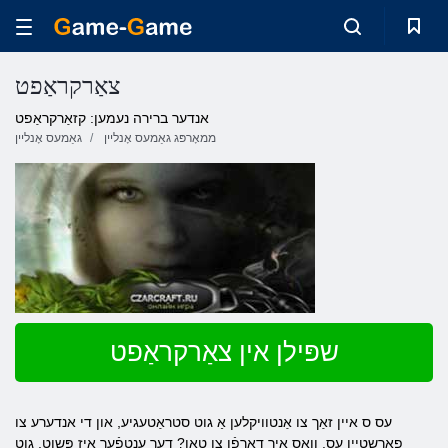
צאַרקראַפט
אנדער ברירה נעמען: קזאַרקראַפט
ממאָרפּג גאַמעס אָנליין
גאַמעס אָנליין
שפּילן אין צאַרקראַפט
עס ס איין זאַך צו אַנטוויקלען אַ גוט סטראַטעגיע, און די אנדערע צו
פאַרשטיין עס. וואָס איר דאַרפֿן צו טאָן? דער ענטפֿער איז פּשוט, גוט