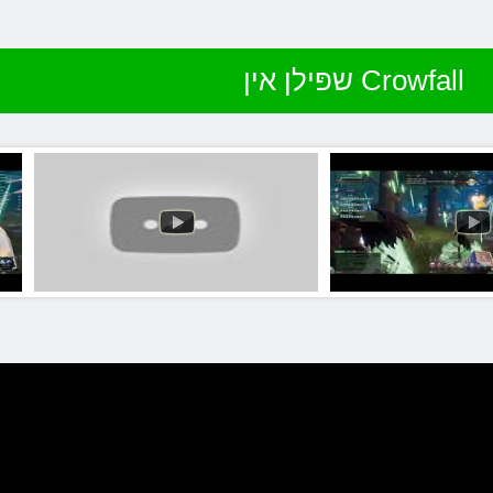
שפּילן אין Crowfall