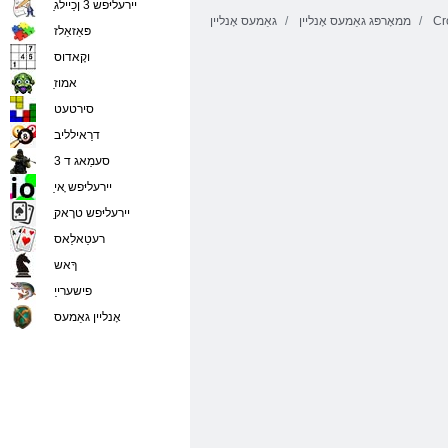
ַיירעליּפש 3 ןכַיילג
Cr
ממאָרפּג גאַמעס אָנליין
גאַמעס אָנליין
פּאַזאַלז
וקָאדוס
ַאמוז
סירטעט
דרַאילליב
סעמַאג ד 3
ַיירעליּפש ָאי
ַיירעליּפש טרָאק
רעטַאלַאס
ךָאש
פישערייַ
אָנליין גאַמעס