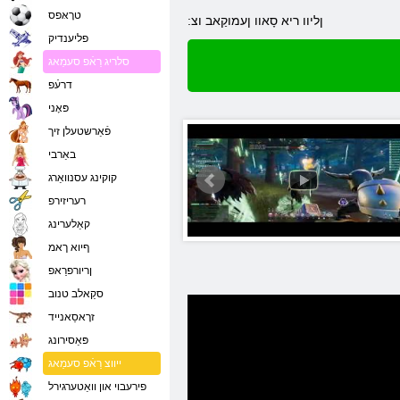
טרָאּפס
:ןליוו ריא סָאוו ןעמוקַאב וצ
פליענדיק
סלריג רַאֿפ סעמַאג
דרעֿפ
פּאָני
פֿאַרשטעלן זיך
באַרבי
קוקינג עסנוואַרג
רעריזירפ
קאַלערינג
ףיוא ךאמ
ןריורפרַאפ
סקַאלב טנוב
זרָאסַאנייד
פּאַסירונג
ייווצ רַאֿפ סעמַאג
פירעבוי און וואַטערגירל