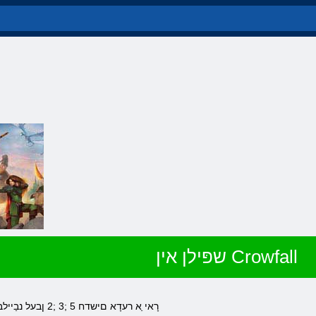
שפּילן אין Crowfall
.רָאי ַא רעדָא םישדח 5 ;3 ;2 ןבעל נבַיילב טעוו ערעדנא ,שדוח ַא ןיא טייקיבייא ןיא