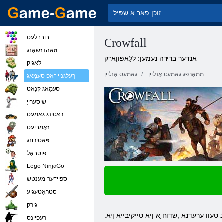
בובבלעס
Crowfall
מאַהדזשאָנג
אנדער ברירה נעמען: ללַאפווַארק
לאָגיק
ממאָרפּג גאַמעס אָנליין
גאַמעס אָנליין
ךעלגניי רַאֿפ סעמַאג
סעמַאג קנַאט
שיסערייַ
ראַסינג גאַמעס
זאָמביעס
פּאַסירונג
פוטבאָל
Lego NinjaGo
ספּיידער-מענטש
סטראַטעגיע
גירק
רעּפיינס