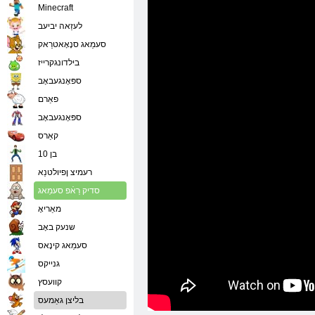
Minecraft
לעזַאה יביעב
סעמַאג סנָאָאטרַאק
בילדונגקרייז
ספּאָנגעבאָב
פאַרם
ספּאָנגעבאָב
קאַרס
בן 10
רעמיצ ןפיולטנַא
סדיק רַאֿפ סעמַאג
מאַריאָ
שנעק באָב
סעמַאג קינָאס
גנייקס
קוועסץ
בליצן גאַמעס