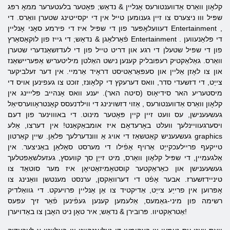
קלאָון
וואַרס
אַדווענטורעס
אָנליין
& נדאַש; פּאָטער בלעטערער ממאָ רפּג
שפּיל ווו ניצערס צו זיין גענומען טייל אין די יקסייטינג שטערן וואַרס. די
,
Entertainment
אָנליין
דעוועלאָפּער פון די שפּיל איז די פירמע
סאָני
. די פּלאַנעווען
Entertainment
לוקאַסאַרץ
פֿאַרלאַגן & נדאַש; די גייז פון
פון די שפּיל שטעלן די רגע און דריט טייל פון די לעדזשאַנדערי שטערן
וואַרס. גאַלאַקטיק רעפּובליק קענען נישט האַלטן מיליטעריש אַפּעריישאַנז
און צו לאָזן אַליין און סעפּאַראַטיסט דראָיד אַרמיי. אין דער זעלביקער
צייַט, די דזשעדי סדר, וואס דערעקץ די קלאָונז, זוכט צו געפינען אויס די
מיסטעריע האר סידיאָוס (סיטה האר). יענע וואס אָנהייב פּלייינג אין
קלאָון
וואַרס
אַדווענטורעס
, אַזוי דזשוינינג די ווילדנעסס קאָנטראָווערסיאַל
געשעענישן, עס וועט זיין קיין פּאָטער מינוט. די באוווינער פון דעם
ויסערגעוויינלעך וועלט באָרעדאָם איז אומבאַקאַנט! אין דערצו, אַלע
געשעעניש קאַטשאַז די אויג אַ ווונדערלעך פּלאַן. שיין קאַרטון graphics
טייקעף פריילעכקייַט אַרויף אַפֿילו די מערסט סאַלאַן באַניצער. אין
אַלגעמיין, די שפּיל קלאָון וואַרס, מיט זייַן סך קוועסץ, געזעלשאַפטלעך
געשעענישן און כאַראַקטער קוסטאָמיזאַטיאָן איז מער סוטאַד צו
טיניידזשערז. אבער אָפֿט די דערוואַקסן, ערנסט מענטשן וואַנינג צו
אָפּרוען אין פרייַע צייַט, אַדיקטיד צו אַן אָנליין פּרויעקט. די גוואַלדיק
רשימה פון מיני-גאַמעס, אַלעמען קענען געפֿינען פֿאַר זיך עפּעס
אַטראַקטיוו. פּרובירן & נדאַש; איר טאָן ניט האָבן צו באַדויערן!