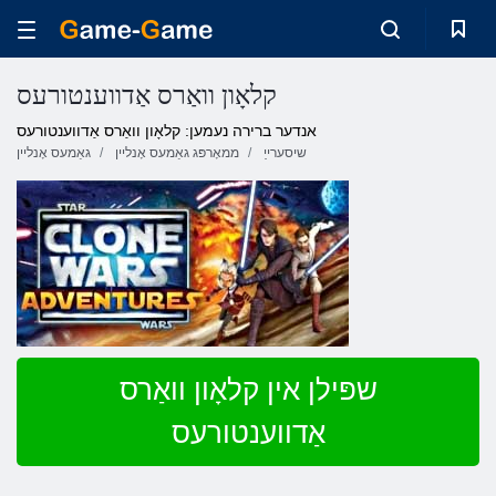
קלאָון וואַרס אַדווענטורעס
אנדער ברירה נעמען: קלאָון וואַרס אַדווענטורעס
שיסערייַ
ממאָרפּג גאַמעס אָנליין
גאַמעס אָנליין
שפּילן אין קלאָון וואַרס
אַדווענטורעס