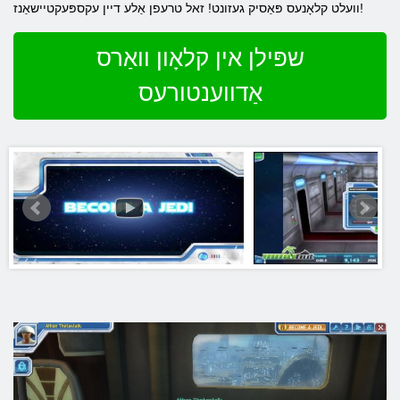
וועלט קלאָנעס פּאַסיק געזונט! זאל טרעפן אַלע דיין עקספּעקטיישאַנז!
שפּילן אין קלאָון וואַרס
אַדווענטורעס