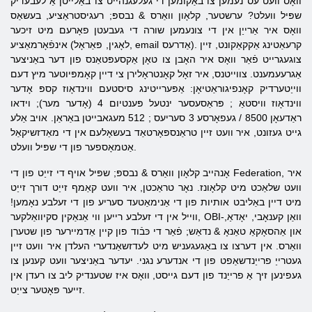
וואָס וועט עס נעמען צו באַקומען די געלעגנהייט צו באַלייטן אַ לעבעדיק
שפּיל וועלט? ערשטער,
קלאָון
וואַרס
& נבספּ; רעגיסטראַציע, בעשאַס
וואָס איר אַרייַן אין די צונעמען שורה די געבעטן פאָרעם מיט זיכער
אינפֿאָרמאַציע (לאָגין, פּאַראָל, email אַדרעס). קרעאַטינג אַקקאַקונט, זיין
צוגעגרייט פֿאַר וואָס איר האָבן צו טאָן אַקסעפּטאַנס פון דער באַניצער
אַגרעעמענט. צווייטנס, איר זאָל קאָנטראָלירן צי דיין קאָמפּיוטער מיץ דעם
ווייַטערדיק קאָנפיגוראַטיאָן: אַפּערייטינג סיסטעם
ווינדאָוז
קספּ
אָדער
ווינדאָוז
וויסטאַ
; פּראַסעסער
ינטעל
פּענטיום
4 (אָדער מער); וידאו
ראַדעאָן
8500 /
געפאָרסע
3
סעריעס
; 512
מעגאבייטן
באַראַן. אויב אַלע
גייט געזונט, איר וועט זיין טראַנספּאָרטאַד בעשאָלעם אין די מאַדזשיקאַל
אַטמאָספער פון די שפּיל וועלט.
אָנהייב
קלאָון
וואַרס
& נבספּ; שפּיל אויף די זייַט פון די Federation, איר
וועט שלאַכט מיט קלאָונז. נאָר טראַכטן, איר וועט קאַמף זייַט דורך זייַט
מיט דיין באַליבט אותיות פון די אַנימאַטעד סעריע פון ​​די זעלבע נאָמען!
ווייל אין די זעלבע רייען ווי אַנאַקין סקיוואַלקער, OBI-וואַן קענאָבי, יאָדאַ,
און אַהסאָקאַ טאַנאָ & נדאַש; פֿאַר די כּבֿוד פון קיין אַדמיירער פון שטערן
וואַרס. אין דערצו צו באַגעגעניש מיט לעדזשאַנדערי העלדן איר וועט זיין
געטרייַ פרייַנדשאַפט פון די אנדערע נגני. יעדער באַניצער וועט קענען צו
געפינען זיך אַ פרייַנד פון דעם גייסט, וואָס איז שטענדיק ליב צו רעדן אין
זייער פּאָטער צייַט.