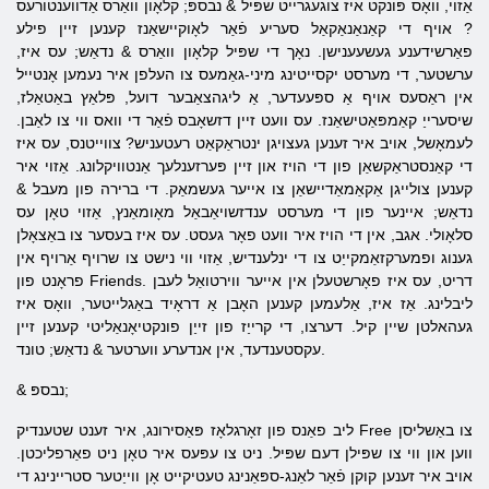
אַזוי, וואָס פּונקט איז צוגעגרייט שפּיל & נבספּ;
קלאָון
וואַרס
אַדווענטורעס
? אויף די קאַנאַנאַקאַל סעריע פֿאַר לאָוקיישאַנז קענען זיין פילע
פאַרשידענע געשעענישן. נאָך די שפּיל
קלאָון
וואַרס
& נדאַש; עס איז,
ערשטער, די מערסט יקסייטינג מיני-גאַמעס צו העלפן איר נעמען אָנטייל
אין ראַסעס אויף אַ ספּעעדער, אַ ליגהצאַבער דועל, פּלאַץ באַטאַלז,
שיסערייַ קאַמפּאַטישאַנז. עס וועט זיין דזשאָבס פֿאַר די וואס ווי צו לאַבן.
לעמאָשל, אויב איר זענען געצויגן ינטראַקאַט רעטעניש? צווייטנס, עס איז
די קאַנסטראַקשאַן פון די הויז און זיין פּערזענלעך אַנטוויקלונג. אַזוי איר
קענען צולייגן אַקאַמאַדיישאַן צו אייער געשמאַק. די ברירה פון מעבל &
נדאַש; איינער פון די מערסט ענדזשויאַבאַל מאָומאַנץ, אַזוי טאָן עס
סלאָולי. אגב, אין די הויז איר וועט פאָר געסט. עס איז בעסער צו באַצאָלן
גענוג ופמערקזאַמקייַט צו די ינלענדיש, אַזוי ווי נישט צו שרויף אַרויף אין
פראָנט פון Friends. דריט, עס איז פאָרשטעלן אין אייער ווירטואַל לעבן
ליבלינג. אַז איז, אַלעמען קענען האָבן אַ דראָיד באַגלייטער, וואָס איז
געהאלטן שיין קיל. דערצו, די קרייַז פון זייַן פונקטיאָנאַליטי קענען זיין
עקסטענדעד, אין אנדערע ווערטער & נדאַש; טונד.
& נבספּ;
ליב פאַנס פון זאָרגלאָז פּאַסירונג, איר זענט שטענדיק Free צו באַשליסן
ווען און ווי צו שפּילן דעם שפּיל. ניט צו עפּעס איר טאָן ניט פאַרפליכטן.
אויב איר זענען קוקן פֿאַר לאַנג-ספּאַנינג טעטיקייט אָן ווייַטער סטריינינג די