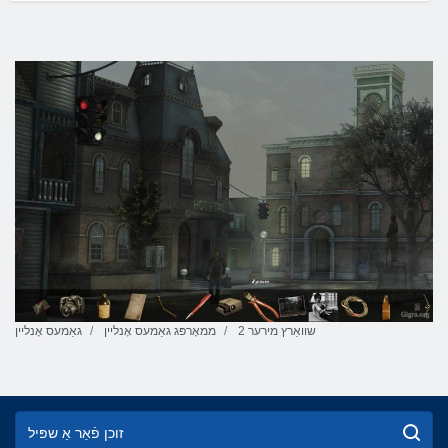
שוואַרץ מירער 2
ממאָרפּג גאַמעס אָנליין
גאַמעס אָנליין