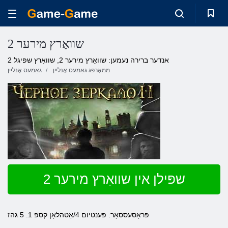
שוואַרץ מירער 2
אנדער ברירה נעמען: שוואַרץ מירער 2, שוואַרץ שפּיגל 2
ממאָרפּג גאַמעס אָנליין
גאַמעס אָנליין
שפּילן אין שוואַרץ מירער 2
פּראָסעססאָר: פּענטיום 4/אַטהלאָן קספּ 1. 5 גהז