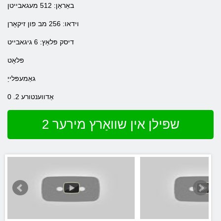
באַראַן: 512 מעגאבייטן
וידאו: 256 מב פון זיקאָרן
דיסק פּלאַץ: 6 גיגאבייט
פּלאָט
גאַמעפּלייַ
אַדווענטורע 2. 0
שפּילן אין שוואַרץ מירער 2