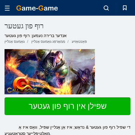
רוף פון געטער
אנדער ברירה נעמען: רוף פון געטער
פאַנטאַזיע
ממאָרפּג גאַמעס אָנליין
גאַמעס אָנליין
שפּילן אין רוף פון געטער
די שפּיל רוף פון געטער & נדאַש; איז אַן אָנליין שפּיל, וואָס איז אַ
מאַלטיפּלייער סטראַטעגיע.