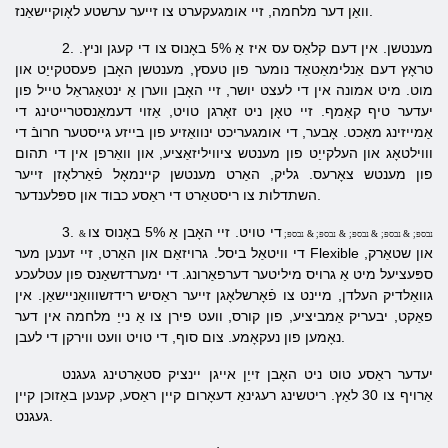
וואַן דער מלחמה, זיי אומגעקערט צו זייער ערשטע לאָוקיישאַנז.
2. מענטשן. אין דעם קלאַס עס איז אַ 5% באָנוס צו די קעגן וניץ.
טראָץ דעם אַנלימאַטאַד נומער פון טעסץ, מענטשן האָבן פעסטקייַט און
מוט. מיט אמונה אין די לעצט יושר, זיי האָבן ווערן אַ ינטאַגראַל טייל פון
יעדער טיף קאַמף. זיי טאָן ניט זאָרגן טויט, אַזוי דעמאַנסטרייטינג די
אַמייזינג מאַכט. אָבער, די אומגעריכט ינוואַזיע פון ​​בייזע גייסטער חרובֿ די
וווילטאָג און העלקייַט פון מענטש ציוויליזאַציע, און וואַרפן אין די תהום
פון מענטש צאָרעס. גליק, האַרט מענטשן קיינמאָל פֿאַרלאָזן זייער
השתדלות צו ריסטאַרט די ראַסע כבוד און ספּלענדער.
די טויט. זיי האָבן אַ 5% באָנוס צו
3.
& נבספּ; & נבספּ; & נבספּ; & נבספּ; & נבספּ;
די וויטאַל ביסל. גרויזאַם און האַרט, זיי זענען מער Flexible און שטאַרק,
ספּעציעל מיט אַ גרויס מיליטער דערפאַרונג. די ימערדזשאַנס פון עטלעכע
גוואַלדיק העלדן, מיינט צו פֿאָרשלאָגן זייער ראַסיש רידזשווואַניישאַן. אין
פאַקט, יבעריק אַמביציע, פון קורס, וועט פירן צו אַ נייַ מלחמה אין דער
נאָמען פון נעקאָמע. צום סוף, די טויט וועט ווירקן די לעבן.
יעדער ראַסע טוט ניט האָבן זייַן אייגן יינציק סטאַרטינג געגנט
אַרויף צו 30 לאַץ. ריטשינג רעגינאַ דעאָרום קיין ראַסע, קענען באַזוכן קיין
געגנט.