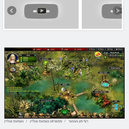
רוף פון געטער
ממאָרפּג גאַמעס אָנליין
גאַמעס אָנליין