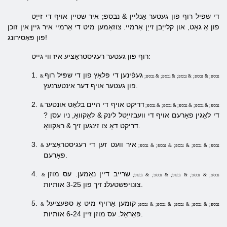
די שפּיל רוף פון געטער אָנליין & נבספּ; איר שטיין אויף די זייַט
פון אַ גאָט, און קלייַבן זייַן אַרמיי. צוזאַמען מיט די אַרמיי איר גיין אין זוכן
פון פּאַסירונג!
רוף פון געטער רעגיסטראַציע איז ווי גייט:
געפֿינען די פּלאַץ פון די שפּיל רוף
1.
& נבספּ; & נבספּ; & נבספּ; & נבספּ; & נבספּ;
פון געטער אויף דער אינטערנעץ.
דריקט אויף די היים בלאַט אונטער
2.
& נבספּ; & נבספּ; & נבספּ; & נבספּ; & נבספּ;
די לאָגין פאָרעם אויף די וועבזייַטל לינק & לאַקוואָ,
ניו
עסן
?
& ראַקוואָ.
דריקט דאָ צו זינגען זיך
איר וועט זען די רעגיסטראַציע
3.
& נבספּ; & נבספּ; & נבספּ; & נבספּ; & נבספּ;
פאָרעם.
שרייב דיין נאָמען. עס מוזן
4.
& נבספּ; & נבספּ; & נבספּ; & נבספּ; & נבספּ;
צונויפשטעלנ זיך פון 3-25 אותיות.
קומען אַרויף מיט אַ ספּעציעל
5.
& נבספּ; & נבספּ; & נבספּ; & נבספּ; & נבספּ;
פּאַראָל. עס מוזן זיין 6-24 אותיות.