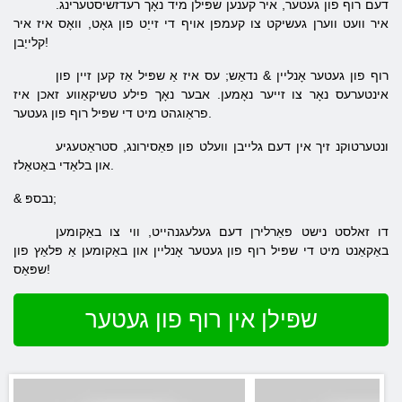
דעם רוף פון געטער, איר קענען שפּילן מיד נאָך רעדזשיסטערינג.
איר וועט ווערן געשיקט צו קעמפן אויף די זייַט פון גאָט, וואָס איז איר
קלייַבן!
רוף פון געטער אָנליין & נדאַש; עס איז אַ שפּיל אַז קען זיין פון
אינטערעס נאָר צו זייער נאָמען. אבער נאָך פילע טשיקאַווע זאכן איז
פראַוגהט מיט די שפּיל רוף פון געטער.
ונטערטוקנ זיך אין דעם גלייבן וועלט פון פּאַסירונג, סטראַטעגיע
און בלאַדי באַטאַלז.
& נבספּ;
דו זאלסט נישט פאַרלירן דעם געלעגנהייט, ווי צו באַקומען
באַקאַנט מיט די שפּיל רוף פון געטער אָנליין און באַקומען אַ פּלאַץ פון
שפּאַס!
שפּילן אין רוף פון געטער