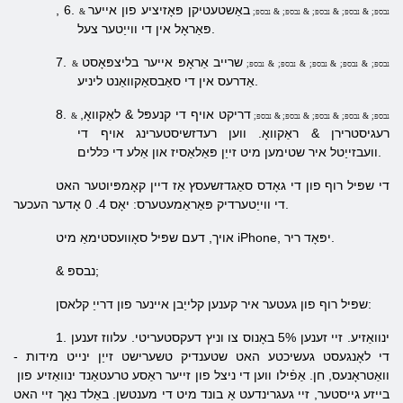
באַשטעטיקן פּאָזיציע פון ​​אייער
6.
,
& נבספּ; & נבספּ; & נבספּ; & נבספּ; & נבספּ;
פּאַראָל אין די ווייַטער צעל.
שרייב אַראָפּ אייער בליצפּאָסט
7.
& נבספּ; & נבספּ; & נבספּ; & נבספּ; & נבספּ;
אַדרעס אין די סאַבסאַקוואַנט ליניע.
דריקט אויף די קנעפּל & לאַקוואָ,
8.
& נבספּ; & נבספּ; & נבספּ; & נבספּ; & נבספּ;
רעגיסטרירן
& ראַקוואָ. ווען רעדזשיסטערינג אויף די
וועבזייַטל איר שטימען מיט זייַן פּאַלאַסיז און אַלע די כּללים.
די שפּיל רוף פון די גאָדס סאַגדזשעסץ אַז דיין קאָמפּיוטער האט
די ווייַטערדיק פּאַראַמעטערס: יאָס 4. 0 אָדער העכער.
אויך, דעם שפּיל סאָוועסטימאַ מיט iPhone, יפּאָד ריר.
& נבספּ;
שפּיל רוף פון געטער איר קענען קלייַבן איינער פון דרייַ קלאסן:
1. ינוואַזיע. זיי זענען 5% באָנוס צו וניץ דעקסטעריטי. עלווז זענען
די לאָנגעסט געשיכטע האט שטענדיק טשערישט זייַן ינייט מידות -
וואַטראָנעס, חן. אַפֿילו ווען די ניצל פון זייער ראַסע טרעטאַנד ינוואַזיע פון ​​
בייזע גייסטער, זיי געגרינדעט אַ בונד מיט די מענטשן. באַלד נאָך זיי האט