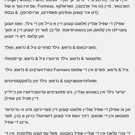
עס איז נאָך אַ שול, Fortress, האַרבאָור, מיין (ווו איר אַרבעט), וואָדאַלקאַ
(דאָ איר קענען געפֿינען פּאַסירונג, אַרויסרופן). & נבספּ;
שפּילן די שפּיל אָנליין פּלאַנט קענען זיין אַ טייל פון די גילד, וואָס זענען
צעטיילט אין קלאסן און בעאַוטיסיאַנס. קלייַבן פֿאַר זיך קענען זיין אַ פאַך
און קלאַס. דאָ זיי זענען:
מאָנייבאַגס & נדאַש; גילד סוחרים ציל & נדאַש; גאָלד;
סלאָגגער & נדאַש; גילד מיינערז ציל & נדאַש; קריסטאַלז;
כאַרדווערקינג & נדאַש; גילד Farmers ציל & נדאַש; פאַרם אין די שפּאַס;
זשעלעזיאַטשניקאָוו & נדאַש; גילד פון בלאַקקסמיטהס.
יעדער גילד אין באָטוואַ אָנליין, גיט ספּעציפיש אַדוואַנידזשיז און כיילייץ
דיין סטיל פון שפּילן.
און צו שפּילן די שפּיל אָנליין פּלאַנט קענען זיין פאַרייניקט מיט ווי-מיינדאַד
מענטשן אין די שטאַם, דורך וואָס איר קענען דזשוינטלי בויען אַ בנין, פֿאַר
גרינג די שפּיל.
די צוויי קלאַנז אין די אָנליין שפּיל באָטוואַ, מאל עס זענען מלחמות, אין די