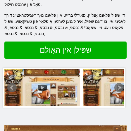
פאַל פון ערנסט חילוק.
די שפּיל פּלאַנט אָנליין, פאַירלי ברייט און פּלאַנט נאָך רעגיסטראַציע דורך
לאָגינג אין צו דעם שפּיל, איר קענען לערנען אַ פּלאַץ פון טשיקאַווע. שפּיל
פּלאַנט וועט זיין שפּאַס! & נבספּ; & נבספּ; & נבספּ; & נבספּ; & נבספּ; &
נבספּ; & נבספּ; & נבספּ;
שפּילן אין האַולם