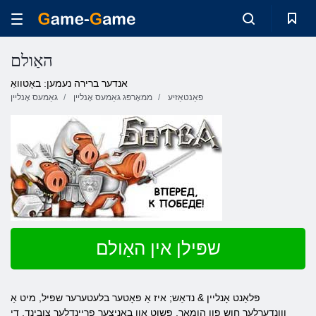
האַולם
אנדער ברירה נעמען: באָטוואַ
פאַנטאַזיע
ממאָרפּג גאַמעס אָנליין
גאַמעס אָנליין
שפּילן אין האַולם
פּלאַנט אָנליין & נדאַש; איז אַ פּאָטער בלעטערער שפּיל, מיט אַ
ווונדערלעך חוש פון הומאָר, פּשוט און באַניצער פרייַנדלעך צובינד. די