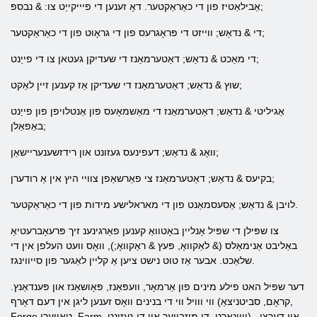
אַבילאַטיז פון די כאַראַקטער. דאָ זענען די פיייקייַט צו: & נבספּ;
די & נדאַש; ווייזט די פּראָגרעס פון די גראָוט פון די כאַראַקטער;
די מאַכט & נדאַש; דאַטערמאַנז די שעדיקן געטאן צו די פייַנט;
שוץ & נדאַש; דאַטערמאַנז די שעדיקן אַז קענען זיין לאַקט;
אַגיליטי & נדאַש; דאַטערמאַנז די מאַשמאָעס פון אַנטלויפן פון פייַנט
באַפאַלן;
וואָג & נדאַש; דעפינעס געזונט און רידזשענעריישאַן;
בקיעס & נדאַש; דאַטערמאַנז צי פאַרשאַפן צוויי היץ אין אַ רודערן;
לויבן & נדאַש; אַסעסמאַנט פון די מאראלישע מידות פון די כאַראַקטער.
צו שפּילן די שפּיל אָנליין באָטוואַ קענען פאַרגינענ זיך פּרעאָברעטיאַ
באַליבט אַנימאַלס (& לאַקוואָ, פּעץ & ראַקוואָ;), וואָס וועט העלפן אין די
שלאַכט. אבער אַז טוט נישט ציען אַ קליין לאַגער פון סייווינגז.
דער שפּיל האט פילע מינים פון אַרמאָר, וועפּאַנז, פּאָושאַנז און פּענדאַנץ.
ווי ווויל ווי די בנינים וואָס זענען ליגן אין דעם דאָרף (קראָם, סביטניצאַ,
Forge טאַווערן, Farm, וווינאָרט, די מיזבייעך און די געזונט). אין דערצו,