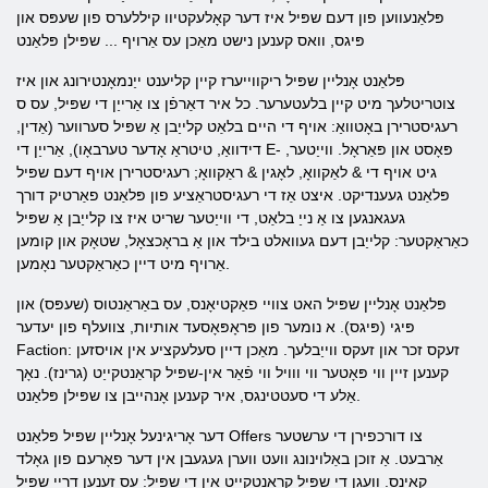
פּלאַנעווען פון דעם שפּיל איז דער קאָלעקטיוו קיללערס פון שעפּס און
פּיגס, וואס קענען נישט מאַכן עס אַרויף ... שפּילן פּלאַנט
פּלאַנט אָנליין שפּיל ריקווייערז קיין קליענט ייַנמאָנטירונג און איז
צוטריטלעך מיט קיין בלעטערער. כל איר דאַרפֿן צו אַרייַן די שפּיל, עס ס
רעגיסטרירן באָטוואַ: אויף די היים בלאַט קלייַבן אַ שפּיל סערווער (אַדין,
דידוואַ, טיטראַ אָדער טערבאָו), אַרייַן די E- פּאָסט און פּאַראָל. ווייַטער,
גיט אויף די & לאַקוואָ, לאָגין & ראַקוואָ; רעגיסטרירן אויף דעם שפּיל
פּלאַנט געענדיקט. איצט אַז די רעגיסטראַציע פון ​​פּלאַנט פאַרטיק דורך
געגאנגען צו אַ נייַ בלאַט, די ווייַטער שריט איז צו קלייַבן אַ שפּיל
כאַראַקטער: קלייַבן דעם געוואלט בילד און אַ בראָכצאָל, שטאָק און קומען
אַרויף מיט דיין כאַראַקטער נאָמען.
פּלאַנט אָנליין שפּיל האט צוויי פאַקטיאָנס, עס באַראַנטוס (שעפּס) און
פּיגי (פּיגס). א נומער פון פּראָפּאָסעד אותיות, צוועלף פון יעדער
Faction: זעקס זכר און זעקס ווייַבלעך. מאַכן דיין סעלעקציע אין אויסזען
קענען זיין ווי פּאָטער ווי ווויל ווי פֿאַר אין-שפּיל קראַנטקייַט (גרינז). נאָך
אַלע די סעטטינגס, איר קענען אָנהייבן צו שפּילן פּלאַנט.
דער אָריגינעל אָנליין שפּיל פּלאַנט Offers צו דורכפירן די ערשטער
אַרבעט. אַ זוכן באַלוינונג וועט ווערן געגעבן אין דער פאָרעם פון גאָלד
קאָינס. וועגן די שפּיל קראַנטקייַט אין די שפּיל: עס זענען דרייַ שפּיל