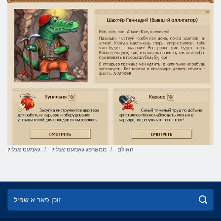
האַולם
ממאָרפּג גאַמעס אָנליין
גאַמעס אָנליין