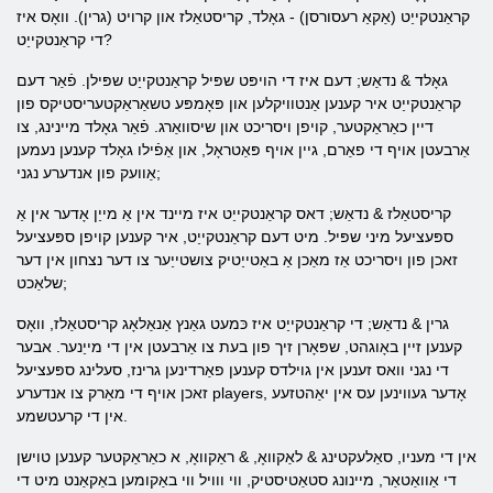
קראַנטקייַט (אַקאַ רעסורסן) - גאָלד, קריסטאַלז און קרויט (גרין). וואָס איז
די קראַנטקייַט?
גאָלד & נדאַש; דעם איז די הויפּט שפּיל קראַנטקייַט שפּילן. פֿאַר דעם
קראַנטקייַט איר קענען אַנטוויקלען און פּאָמפּע טשאַראַקטעריסטיקס פון
דיין כאַראַקטער, קויפן ויסריכט און שיסוואַרג. פֿאַר גאָלד מיינינג, צו
אַרבעטן אויף די פאַרם, גיין אויף פּאַטראָל, און אַפֿילו גאָלד קענען נעמען
אַוועק פון אנדערע נגני;
קריסטאַלז & נדאַש; דאס קראַנטקייַט איז מיינד אין אַ מייַן אָדער אין אַ
ספּעציעל מיני שפּיל. מיט דעם קראַנטקייַט, איר קענען קויפן ספּעציעל
זאכן פון ויסריכט אַז מאַכן אַ באַטייַטיק צושטייַער צו דער נצחון אין דער
שלאַכט;
גרין & נדאַש; די קראַנטקייַט איז כּמעט גאַנץ אַנאַלאָג קריסטאַלז, וואָס
קענען זיין באָוגהט, שפּאָרן זיך פון בעת ​​צו אַרבעטן אין די מייַנער. אבער
די נגני וואס זענען אין גוילדס קענען פאַרדינען גרינז, סעלינג ספּעציעל
זאכן אויף די מאַרק צו אנדערע players, אָדער געווינען עס אין יאַהטזעע
אין די קרעטשמע.
אין די מעניו, סאַלעקטינג & לאַקוואָ, & ראַקוואָ, א כאַראַקטער קענען טוישן
די אַוואַטאַר, מיינונג סטאַטיסטיק, ווי ווויל ווי באַקומען באַקאַנט מיט די