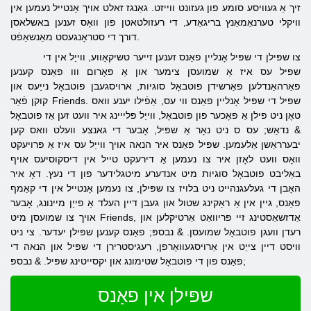
זיך אַ געוויסע סומע פון ​​געזונט ווייזט. גאַנגז זאלט ​​אויך אָנטייל נעמען אין
וויקלי טערנאַמאַנץ בריגאַדע, די רעזולטאטן פון וואָס זענען באשלאסן
דורך די סטראָנגעסט מאַנשאַפֿט.
צו שפּילן די שפּיל אָנליין פאַנס זענען זייער טשיקאַווע, ווייַל אין די
שפּיל עס איז אַ שמועסן צימער און אַ פאָרום ווו פאַנס קענען
פאַרהאַנדלען פאַרשידן פוטבאָל סוגיות, ארויסגעבן פוטבאָל נייַעס און
קוקן פֿאַר Friends. שפּיל די שפּיל אָנליין פאַנס ווי עס, אַפֿילו יענע וואס
טאָן ניט פילן אַ פאָכער פון פוטבאָל, ווייַל פּלייינג איר וועט זען אַז פוטבאָל
& נדאַש; עס ס ניט נאָר אַ שפּיל, אָבער די גאנצע וועלט וואס קען
יבערראַשן אַלעמען. שפּיל פאַנס איר הנאה אויך ווייַל עס איז אַ פּרויעקט
וואָס וועט לאָזן איר צו נעמען אַ דירעקט טייל אין דיסקוסיעס אויף
באַליבט פוטבאָל סוגיות מיט אנדערע מיטגלידער פון די נעץ. דאָ איר
האָבן די געלעגנהייט ניט בלויז צו שפּילן, צו נעמען אָנטייל אין די קאַמף
פאַנס, גיין אין אַ ראַקינג שטול און געבן דיין העלד אַ פייַן מיינונג, אָבער
אויך צו שמועסן מיט Friends, אַדזשאַסטינג זיי פּריוואַט אַרטיקלען און
רעדן וועגן פוטבאָל שמועסן. & נבספּ; פאַנס קענען שפּילן יעדער. צי ניט
וויסט דיין צייַט אין אַרויסגעוואָרפן, רעגיסטרירן די שפּיל און הנאה די
פאַנס פון די פוטבאָל שטימונג און יקסייטינג שפּיל. & נבספּ;
שפּילן אין פאַנס