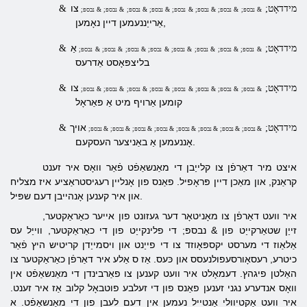
צו
& מידדאָט;
& נבספּ; & נבספּ; & נבספּ; & נבספּ; & נבספּ; & נבספּ; & נבספּ; & נבספּ;
אַרייַננעמען דיין נאָמען,
אַ
& מידדאָט;
& נבספּ; & נבספּ; & נבספּ; & נבספּ; & נבספּ; & נבספּ; & נבספּ; & נבספּ;
בליצפּאָסט אַדרעס
צו
& מידדאָט;
& נבספּ; & נבספּ; & נבספּ; & נבספּ; & נבספּ; & נבספּ; & נבספּ; & נבספּ;
קומען אַרויף מיט אַ פּאַראָל
אויך
& מידדאָט;
& נבספּ; & נבספּ; & נבספּ; & נבספּ; & נבספּ; & נבספּ; & נבספּ; & נבספּ;
אָננעמען אַ באַניצער העסקעם.
איצט מיר דאַרפֿן צו קלייַבן די מאַנשאַפֿט פֿאַר וואָס איר זענט
קראַנק, און מאַכן דיין פּראָפיל. פאַנס פון אָנליין רעגיסטראַציע איז מצליח
און איר קענען אָנהייבן דעם שפּיל.
איר וועט דאַרפֿן צו מאָניטאָר דער געזונט פון אייער כאַראַקטער,
זייַן שטאַרקייַט פון & נבספּ; די פלינקייַט פון די כאַראַקטער, ווייַל עס
אַלאַוז די מערסט יקספּאָוזד צו די פייַנט און ויסמייַדן קריטיש היץ פֿאַר
כיטרע, רעסאָורסעפולנעסס און כּעס. אַז ס אַלע איר דאַרפֿן כאַראַקטער צו
האַלטן פיגהץ. דעמאָלט איר וועט קענען צו פאַרבינדן די מאַנשאַפֿט אין
וואָס אנדערע נגני זענען פאַנס פון די זעלבע פוטבאָל קלוב אַז איר זענט.
איר וועט אַקטיוולי אָנטייל נעמען אין דעם לעבן פון די מאַנשאַפֿט. א