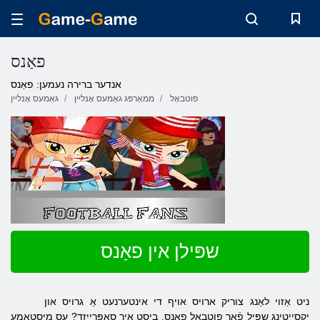
פאַנס
אנדער ברירה נעמען: פאַנס
פוטבאָל
ממאָרפּג גאַמעס אָנליין
גאַמעס אָנליין
שפּילן אין פאַנס
ניט אַזוי לאַנג צוריק ארויס אויף די אינטערנעט אַ גרויס און
יקסייטינג שפּיל פֿאַר פוטבאָל פאַנס. ביסט איר סאַפּרייזד? עס מיסטאָמע