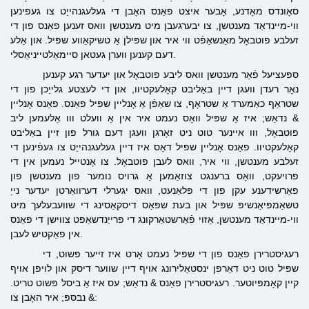
סאָונדס מאָדנע, אָבער איצט פאַנס האָבן די געלעגנהייַט צו געפינען
ווי-מיינדאַד מענטשן, צו יבערגעבן מיט מענטשן וואס זענען פאַנס פון די
זעלבע פוטבאָל מאַנשאַפֿט ווי איר און שפּילן אַ טשיקאַווע שפּיל. און אַלע
דעם קענען ווערן געטאן סיימאַלטייניאַסלי.
ספּעציעל פֿאַר מענטשן וואס ליבע פוטבאָל און יעדער רגע קענען
נאָר רעדן וועגן דיין באַליבט קאָלעקטיוו, און די לעצטע גלייַכן פון די
שטראַף כאַמערד אַ שטראָף, צו שאַפֿן אַ אָנליין שפּיל פאַנס. פאַנס אָנליין
& נדאַש; איז אַ שפּיל וואָס נעמט איר אין אַ וועלט ווו אַלעמען ליב
פוטבאָל, ווו איינער טוט ניט זאָרגן וועגן דעם גורל פון זיין באַליבט
קאָלעקטיוו. פאַנס אָנליין שפּיל דאָס איז דיין געלעגנהייַט צו געפֿינען די
זעלבע מענטשן, ווי איר, וואס לעבן פוטבאָל. צו אָנטייל נעמען אין די
פּרויעקט, וואָס ברענגט צוזאַמען אַ גרויס נומער פון מענטשן פון
פאַרשידענע עקן פון די פּלאַנעט, וואס יגערלי דערוואַרטן יעדער נייַ
טשאַמפּיאַנשיפּ שפּיל און בעת ​​שפּאַס דיסקאַסינג די שוועבעלעך מיט
ווי-מיינדאַד מענטשן, אַזוי פֿאַרשטאַרקונג די פרייַנדשאַפט צווישן די פאַנס
אין פאַקטיש לעבן.
רעגיסטרירן פאַנס פון די שפּיל נעמט אָרט איז זייער פּשוט, די
שפּיל טוט ניט דאַרפן ינסטאַלירונג אויף דיין שווער דיסק און לויפן אויף
קיין קאָמפּיוטער. רעגיסטרירן פאַנס & נדאַש; עס איז אַ ביסל פּשוט טריט.
& נבספּ; איר האָבן צו: