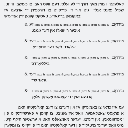
קאָלעקטיוו מוזן מאַך דורך די לעוועלס, דעם וועט האָבן צו כעזשבן ווייזט.
שפּיל פאַנס אָנליין גיט איר די פיייקייַט צו דורכפירן די אַרבעט אַז
באַקומען בריגאַדע. טאַסקס קענען זיין אַנדערש:
זיג
& מידדאָט;
& נבספּ; & נבספּ; & נבספּ; & נבספּ; & נבספּ; & נבספּ; & נבספּ; & נבספּ;
איבער רייוואַלז אין דער געגנט
דער
& מידדאָט;
& נבספּ; & נבספּ; & נבספּ; & נבספּ; & נבספּ; & נבספּ; & נבספּ; & נבספּ;
שלאַכט פֿאַר דער סטאַדיאָן,
,
& מידדאָט;
& נבספּ; & נבספּ; & נבספּ; & נבספּ; & נבספּ; & נבספּ; & נבספּ; & נבספּ;
בילליאַרדס,
דער
& מידדאָט;
& נבספּ; & נבספּ; & נבספּ; & נבספּ; & נבספּ; & נבספּ; & נבספּ; & נבספּ;
גראַד שיז
די
& מידדאָט;
& נבספּ; & נבספּ; & נבספּ; & נבספּ; & נבספּ; & נבספּ; & נבספּ; & נבספּ;
אַרבעט אויף די קאַנסטראַקשאַן פּלאַץ.
עס איז כדאי צו באמערקן אַז אין דערצו צו דעם קאָלעקטיוו האט
אַ פּראָסט שאַצקאַמער, וואָס איז געניצט צו קויפן אַ פאַרשיידנקייַט פון
ימפּרווומאַנץ. אין דערצו, יעדער מאַנשאַפֿט האט אַ ערשטער הילף קיט,
מיט וואָס יעדער מיטגליד פון דער קאָלעקטיוו האט די פיייקייַט צו ומקערן