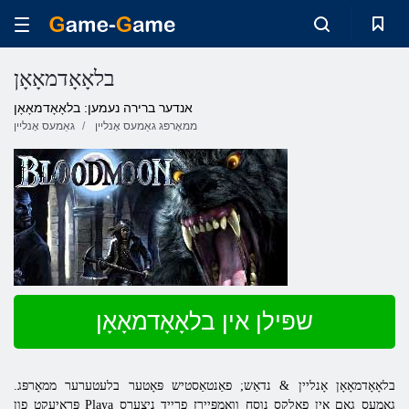
בלאָאָדמאָאָן
אנדער ברירה נעמען: בלאָאָדמאָאָן
ממאָרפּג גאַמעס אָנליין
גאַמעס אָנליין
שפּילן אין בלאָאָדמאָאָן
בלאָאָדמאָאָן אָנליין & נדאַש; פאַנטאַסטיש פּאָטער בלעטערער ממאָרפּג.
פּראָיעקט פון Playa גאַמעס גאַם אין פאָלקס נוסח וואַמפּיירז פרייד ניצערס