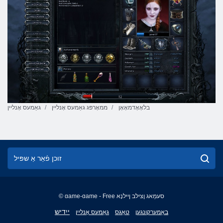
בלאָאָדמאָאָן
ממאָרפּג גאַמעס אָנליין
גאַמעס אָנליין
© game-game - Free סעמַאג ןצילב ןיילנָא
English
ייִדיש
באַמערקונגען
טאַגס
גאַמעס אָנליין