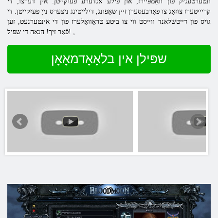
ונטערטעניק פון וואַמפּיירז, און פילע אנדערע פֿעיִקייטן. אין דערצו, די
קריייטערז צוזאָג צו פֿאַרבעסערן זיין שאַפונג, דילייטינג ניצערס נייַ פֿעיִקייטן. די
גויס פון דייטשלאנד ווייסט ווי צו ביטע טראַוואַלערז פון די אינטערנעט, זען
,
פֿאַר זיך! הנאה די שפּיל!
שפּילן אין בלאָאָדמאָאָן