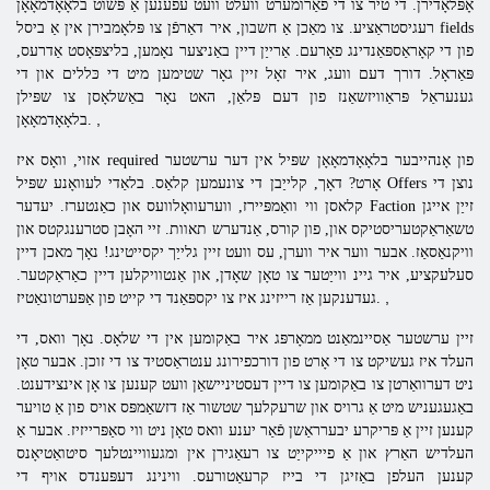
אָפּלאָדירן. די טיר צו די פאַרומערט וועלט וועט עפענען אַ פּשוט בלאָאָדמאָאָן
רעגיסטראַציע. צו מאַכן אַ חשבון, איר דאַרפֿן צו פּלאָמבירן אין אַ ביסל fields
פון די קאָראַספּאַנדינג פאָרעם. אַרייַן דיין באַניצער נאָמען, בליצפּאָסט אַדרעס,
פּאַראָל. דורך דעם וועג, איר זאָל זיין גאָר שטימען מיט די כּללים און די
גענעראַל פּראַוויזשאַנז פון דעם פּלאַן, האט נאָר באַשלאָסן צו שפּילן
,
בלאָאָדמאָאָן.
אזוי, וואָס איז required פון אָנהייבער בלאָאָדמאָאָן שפּיל אין דער ערשטער
אָרט? דאָך, קלייַבן די צונעמען קלאַס. בלאַדי לעוואָנע שפּיל Offers נוצן די
קלאסן ווי וואַמפּיירז, ווערעוואָלוועס און כאַנטערז. יעדער Faction זייַן אייגן
טשאַראַקטעריסטיקס און, פון קורס, אַנדערש תאוות. זיי האָבן סטרענגקטס און
וויקנאַסאַז. אבער ווער איר ווערן, עס וועט זיין גלייַך יקסייטינג! נאָך מאכן דיין
סעלעקציע, איר גיינ ווייַטער צו טאָן שאָדן, און אַנטוויקלען דיין כאַראַקטער.
,
געדענקען אַז רייזינג איז צו יקספּאַנד די קייט פון אַפּערטונאַטיז.
זיין ערשטער אַסיינמאַנט
ממאָרפּג איר באַקומען אין די שלאָס. נאָך וואס, די
העלד איז געשיקט צו די אָרט פון דורכפירונג ענטראַסטיד צו די זוכן. אבער טאָן
ניט דערוואַרטן צו באַקומען צו דיין דעסטיניישאַן וועט קענען צו אָן אינצידענט.
באַגעגעניש מיט אַ גרויס און שרעקלעך שטשור אַז דזשאַמפּס אויס פון אַ טויער
קענען זיין אַ פּריקרע יבערראַשן פֿאַר יענע וואס טאָן ניט ווי סאַפּרייזיז. אבער אַ
העלדיש האַרץ און אַ פיייקייַט צו רעאַגירן אין ומגעוויינטלעך סיטואַטיאָנס
קענען העלפן באַזיגן די בייז קרעאַטורעס. ווינינג דעפּענדס אויף די