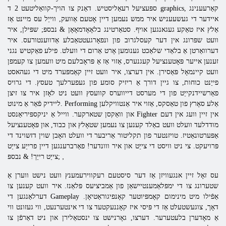
ספּעציעל רעאַליסטיש. דאַנק צו הויך-קוואַליטעט 2 ד graphics, קאַרעענינג
איידער די געשעעניש איר ממש נעמען דיין אָטעם אַוועק, ווייַל עס מיינט אַז
אַלץ איז טאַקע געגאנגען אויף. סטאַרטינג בלאָאָדמאָאָן & נבספּ; שפּילן, איר
וועט שפּרונג אין דער קעסלגרוב פון ונפאָרגעטטאַבלע אַדווענטורעס. איר
דערוואַרטן אַ בלאַדי שלאַכט גענומען אָרט אַרום די וועלט. פילע פאַקטיש נגני
זענען אייער פּאָטענציעל קעגנערס, אַזוי אַז אַ פּראָבלעם מיט וועמען צו קעמפן
וועט קיינמאָל פּאַסירן. אין דערצו, איר וועט זיין קאַמפּערד מיט די געהאסט
פייַנט כוחות, צו גיין דורך אַ ריזיק סומע פון ​​געפערלעך טעסץ. די גרויס
פאַרשיידנקייַט פון די מערסט דייווערס קוועסץ וועט ניט לאָזן איר צו זיצן
ליידיק פֿאַר אַ מינוט. Performing אַלע סאָרץ פון טאַסקס, אַזוי איר אַנטוויקלען
און וואַקסן שטארקער. ווייל אַ יניקספּיריאַנסט Fighter אין זיין וועג אין דעם
מודדלעד וועלט וועט באַלד קענען צו נעמען שטאָלץ און כבוד, און פּאָטענציעל
אַפּערטונאַטיז. טויזנטער פון תקליטור אַריבער די וועלט האָבן שוין דזשוינד די
פּרויעקט. צי ניט וויסט די צייַט און איר ווונדער! פאַרברענגען דיין פרייַע צייַט
,
צייַט רייַך! & נבספּ;
עס זאָל זיין אנגעוויזן אַז דער סיסטעם רעקווירעמענץ וועט נישט ווערן אַ
שטערונג צו די ימפּלאַמענטיישאַן פון אַמביציעס פּלאַנז. איר וועט קענען צו
דערלאַנגען די Gameplay אַפֿילו מיט מינימום קאָמפּיוטער קאָנפיגוראַטיאָן.
דאָך, צוגעשטעלט אַז די פּיסי איז קאָננעקטעד צו די אינטערנעט, ווי געזונט ווי
אַ מאָדערן בלעטערער. דערצו, גאָרנישט צו ינסטאַלירן און ניט דאַרפֿן צו