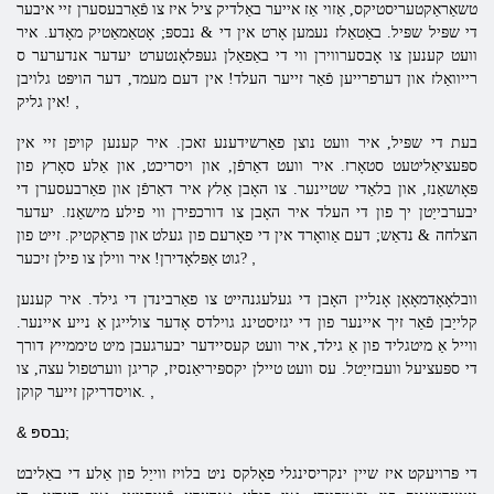
טשאַראַקטעריסטיקס, אַזוי אַז אייער באַלדיק ציל איז צו פֿאַרבעסערן זיי איבער
די שפּיל שפּיל. באַטאַלז נעמען אָרט אין די & נבספּ; אָטאַמאַטיק מאָדע. איר
וועט קענען צו אָבסערווירן ווי די באַפאַלן געפּלאָנטערט יעדער אנדערער ס
רייוואַלז און דערפרייען פֿאַר זייער העלד! אין דעם מעמד, דער הויפּט גלויבן
,
אין גליק!
בעת די שפּיל, איר וועט נוצן פאַרשידענע זאכן. איר קענען קויפן זיי אין
ספּעציאַליטעט סטאָרז. איר וועט דאַרפֿן, און ויסריכט, און אַלע סאָרץ פון
פּאָושאַנז, און בלאַדי שטיינער. צו האָבן אַלץ איר דאַרפֿן און פאַרבעסערן די
יבערבייַטן יך פון די העלד איר האָבן צו דורכפירן ווי פילע מישאַנז. יעדער
הצלחה & נדאַש; דעם אַוואָרד אין די פאָרעם פון געלט און פּראַקטיק. זייט פון
,
גוט אַפּלאָדירן! איר ווילן צו פילן זיכער?
וובלאָאָדמאָאָן אָנליין האָבן די געלעגנהייט צו פאַרבינדן די גילד. איר קענען
קלייַבן פֿאַר זיך איינער פון די יגזיסטינג גוילדס אָדער צולייגן אַ נייע איינער.
ווייל אַ מיטגליד פון אַ גילד, איר וועט קעסיידער יבערגעבן מיט טיממייץ דורך
די ספּעציעל וועבזייַטל. עס וועט טיילן יקספּיריאַנסיז, קריגן ווערטפול עצה, צו
,
אויסדריקן זייער קוקן.
& נבספּ;
די פּרויעקט איז שיין ינקריסינגלי פאָלקס ניט בלויז ווייַל פון אַלע די באַליבט