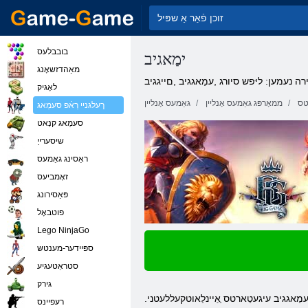
בובבלעס
ימַאגיב
מאַהדזשאָנג
ה נעמען: ליּפש סיורג ,עמַאגגיב ,םייגגיב
לאָגיק
טס
ממאָרפּג גאַמעס אָנליין
גאַמעס אָנליין
ךעלגניי רַאֿפ סעמַאג
סעמַאג קנַאט
שיסערייַ
ראַסינג גאַמעס
זאָמביעס
פּאַסירונג
פוטבאָל
Lego NinjaGo
ספּיידער-מענטש
סטראַטעגיע
גירק
עמַאגגיב עיגעטַארטס ַאַיינלַאוטקעללעטני
רעּפיינס