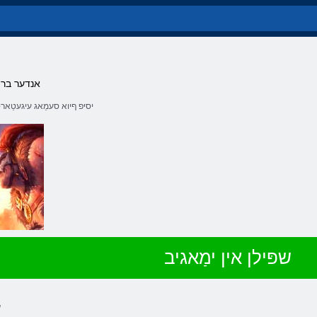
אנדער בריר
יסיּפ ףיוא סעמַאג עיגעטַאר
שפּילן אין ימַאגיב
.