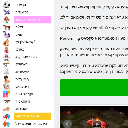
טרָאּפס
סַאינַאמ קיטַייצרַאפ ןופ ןצעזעג םעד ןסיוו
פליענדיק
א טרָא ןעמענ ליּפש יד ןיא זלַאטַאב יד לכ
סלריג רַאֿפ סעמַאג
דרעֿפ
 ןופ רענייא ןופ לד
פּאָני
פֿאַרשטעלן זיך
ונ ןעיוב ןענעק Players ,ץ ,ןגיוב ןוא דרעווש טימ זליקס גניווורּפמי ןענעז ייז זַא ָאד זיא סע .סקעז ןענעז סע ליּפש יד ןיא עלַא .ץקַאפיטרַא ןוא םירבק עטלא יד
באַרבי
עמ ןופ ןגרָאברַאפ ווו טסייוו תויתוא יד ן
קוקינג עסנוואַרג
רעריזירפ
.תוכלמ עקימורא יד ןרעטשעצ רָאנ ןוא ערעדנא ןופ טסָאק יד ןיא ץונ וצ סרעווַא טשינ ןע .ערעדנא ןשיווצ רעריפ יד ןייש ךרוד ןגייא רעייא ןכַאמ רעדָא רוטילקת ערעדנא טימ דנו .קיטיינ ביוא
 ןלעוו ייז ןוא ,ןציטש שירעטילימ רַאֿפ ןגע
קאַלערינג
ףיוא ךאמ
ןריורפרַאפ
סקַאלב טנוב
זרָאסַאנייד
פּאַסירונג
ייווצ רַאֿפ סעמַאג
פירעבוי און וואַטערגירל