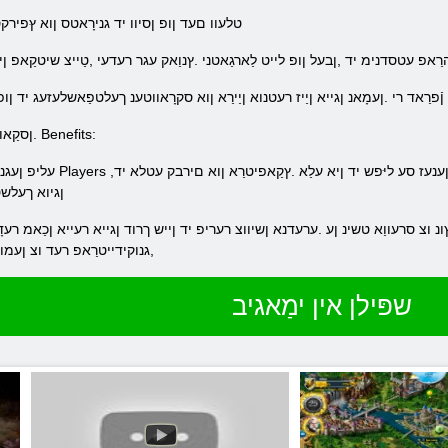
.טלעוו םעד ןופ ןסיוו יד גנירָאטס ןוא ץּפירק
רַאפ עטסדנימ יד ,ןבעל ןופ לייט לַארגַאטני .ץנוַאק עגר רעדעי ,טַייצ שיטקַאפ ןי
ןיא ןריבמָאלּפ וצ ןֿפרַאד רי .ןעמָאנ ןגייא ןַייז רעטנוא ןַיירַא ןוא סקרָאווטענ ךעלטפַאשלעזעג יד
Performing ןסקַאוו טעוו זיטַאנוטרעּפַא סקסַאט. Benefits:
עליפ ןעגנערב טעוו סָאוו ,םינינב ךעלצ
ןגיוא ךעלשטנ
,גנוקידייטרַאפ רעד וצ ןעמוק
שפּילן אין ימַאגיב