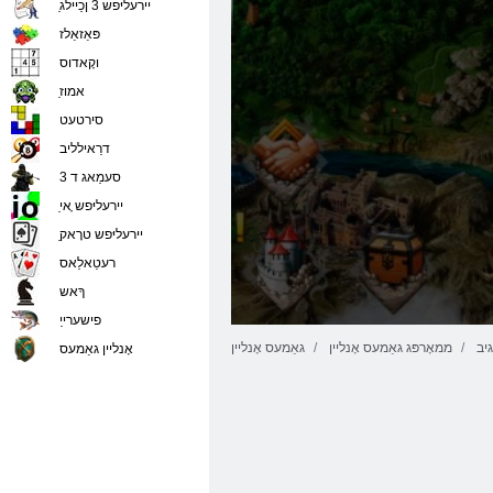
ַיירעליּפש 3 ןכַיילג
פּאַזאַלז
וקָאדוס
ַאמוז
סירטעט
דרַאילליב
סעמַאג ד 3
ַיירעליּפש ָאי
ַיירעליּפש טרָאק
רעטַאלַאס
ךָאש
פישערייַ
גיב
ממאָרפּג גאַמעס אָנליין
גאַמעס אָנליין
אָנליין גאַמעס