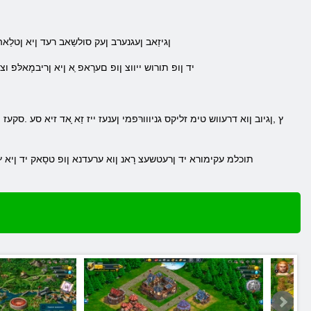
.ןגיזַאב ןעגנערב ןעק סולשַאב רעד ןיא ןטלַאה
.לָארַאּפ ןוא סערדַא email יד ןופ תורוש ייווצ ןופ םערָאפ ַא 