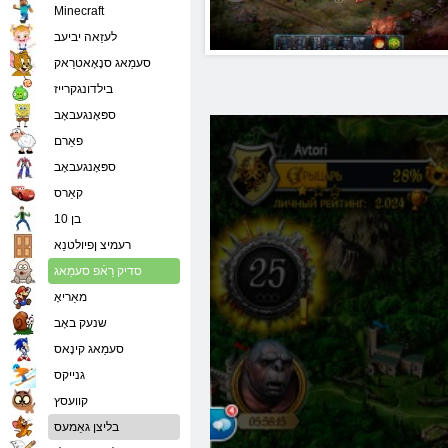
Minecraft
לעזַאה יביעב
סעמַאג סנָאָאטרַאק
בילדונגקרייז
ספּאָנגעבאָב
פאַרם
ספּאָנגעבאָב
קאַרס
בן 10
רעמיצ ןפיולטנַא
סדיק רַאֿפ סעמַאג
מאַריאָ
שנעק באָב
סעמַאג קינָאס
גנייקס
קוועסץ
בליצן גאַמעס