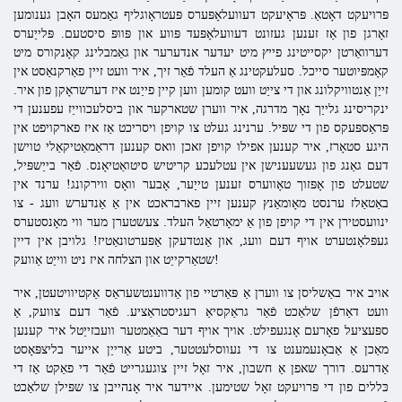
פּרויעקט דאָטאַ. פּראָיעקט דעוועלאָפּערס פּעטראָוגליף גאַמעס האָבן גענומען
זאָרגן פון אַז זענען געזונט דעוועלאָפּעד פּווע און פּוופּ סיסטעם. פּלייַערס
דערוואַרטן יקסייטינג פייץ מיט יעדער אנדערער און גאַמבלינג קאָנקורס מיט
קאָמפּיוטער סייכל. סעלעקטינג אַ העלד פֿאַר זיך, איר וועט זיין פאַרקנאַסט אין
זייַן אַנטוויקלונג און די צייַט וועט קומען ווען קיין פייַנט איז דערשראָקן פון איר.
ינקריסינג גלייַך נאָך מדרגה, איר ווערן שטארקער און ביסלעכווייַז עפענען די
פּראַספּעקס פון די שפּיל. ערנינג געלט צו קויפן ויסריכט אַז איז פארקויפט אין
היגע סטאָרז, איר קענען אפילו קויפן זאכן וואס קענען דראַמאַטיקאַלי טוישן
דעם גאַנג פון געשעענישן אין עטלעכע קריטיש סיטואַטיאָנס. פֿאַר בייַשפּיל,
שטעלט פון אָפּזוך טאָווערס זענען טייַער, אָבער וואָס ווירקונג! ערנד אין
באַטאַלז ערנסט מאָומאַנץ קענען זיין פארבראכט אין אַ אַנדערש וועג - צו
ינוועסטירן אין די קויפן פון אַ ימאָרטאַל העלד. צעשטערן מער ווי מאָנסטערס
געפּלאָנטערט אויף דעם וועג, און אַנטדעקן אַפּערטונאַטיז! גלויבן אין דיין
שטאַרקייַט און הצלחה איז ניט ווייַט אַוועק!
אויב איר באַשליסן צו ווערן אַ פּאַרטיי פון אַדווענטשעראַס אַקטיוויטעטן, איר
וועט דאַרפֿן שלאַכט פֿאַר גראַקסיאַ רעגיסטראַציע. פֿאַר דעם צוועק, אַ
ספּעציעל פאָרעם אָנגעפילט. אויך אויף דער באַאַמטער וועבזייַטל איר קענען
מאַכן אַ אַבאָנעמענט צו די נעווסלעטטער, ביטע אַרייַן אייער בליצפּאָסט
אַדרעס. דורך שאפן אַ חשבון, איר זאָל זיין צוגעגרייט פֿאַר די פאַקט אַז די
כּללים פון די פּרויעקט זאָל שטימען. איידער איר אָנהייבן צו שפּילן שלאַכט