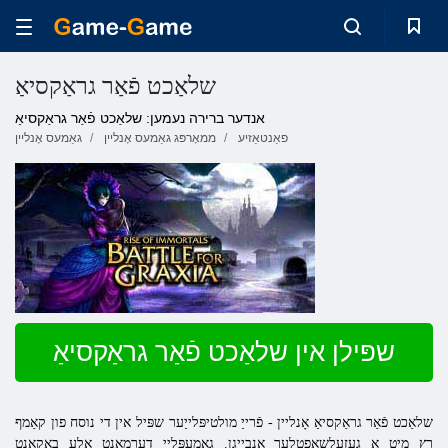
שלאַכט פֿאַר גראַקסיאַ
אנדער ברירה נעמען: שלאַכט פֿאַר גראַקסיאַ
פאַנטאַזיע
ממאָרפּג גאַמעס אָנליין
גאַמעס אָנליין
שפּילן אין שלאַכט פֿאַר גראַקסיאַ
שלאַכט פֿאַר גראַקסיאַ אָנליין - פֿרייַ מולטיפּלייַער שפּיל אין די נוסח פון קאַמף
רץ מיט אַ געזעלשאַפטלעך אָנבייגן. גאַמעפּלייַ דערמאנט אַלע באקאנט