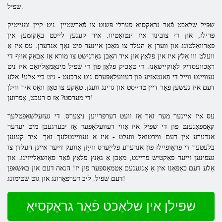
שפּיל.
שפּיל שלאַכט פֿאַר גראַקסיאַ פערלי פּשוט צו פֿאַרשטיין. ניט קיין ומנייטיק
פרילז, און די צובינד איז ינטואַטיוו. איר קענען לייכט באַקומען אין
פאַרוואַלטונג און ווערן אַ העלד צו מאַכן איינער פיט נאָך אנדערן. עס איז אַ
וועלט ווו אַלץ איז אין פּלאַץ און איר האָבן גאָרנישט צו מורא אַז אַבאַק אויף די
ראַכוועסדיק לאָוקיישאַנז. די טאָכיק פּלאַן פון די שפּיל מינאַמאַליזאַם איז ניט
געוויינט ווייַל די פאַנטאַזיע פון ​​דעוועלאָפּערס ניט אַרבעט - ניט בייַ אַלע! אַלע
דעם איז געשען פֿאַר דיין טרייסט און גרינג וועגן. טאַקע צו טאָן וואָס איר ווילן
די מערסט? אַז ס רעכט, אָפּרוען!
עס איז איינער מער זאַך אַז וועט דערפרייען ניצערס. די געזעלשאַפטלעך
קאָמפּאָנענט פון די שפּיל איז אַזוי דעוועלאָפּעד אַז יבערגעבן מיט יעדער
אנדערע אין דעם ווירטואַל וועלט - איז אַ געוויינטלעך זאַך. איר קענען
בלעטער די פּראָופיילז פון אנדערע פּלייַערס ווייַזן אַוועק זייער אייגן העלדן צו
געפינען זייער פאַקטיש פריינט, מאַכן אַ גאַנץ פּלאַץ פֿאַר סאָושאַלייזינג. און
אַלע דעם כאַפּאַנז אין אַ אָנגענעם אַטמאָספער פון יז! הנאה דעם און באשאפן
דעם שפּיל. ליב דערפאַרונג און גוט שטימונג!
שפּילן אין שלאַכט פֿאַר גראַקסיאַ