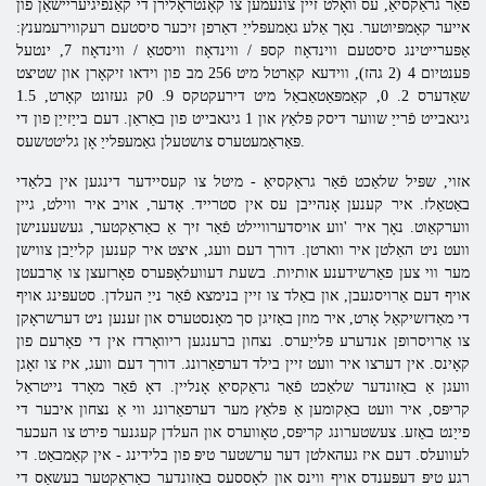
פֿאַר גראַקסיאַ, עס וואָלט זיין צונעמען צו קאָנטראָלירן די קאַנפיגיעריישאַן פון
אייער קאָמפּיוטער. נאָך אַלע גאַמעפּלייַ דאַרפן זיכער סיסטעם רעקווירעמענץ:
אַפּערייטינג סיסטעם ווינדאָוז קספּ / ווינדאָוז וויסטאַ / ווינדאָוז 7, ינטעל
פּענטיום 4 (2 גהז), ווידעא קאַרטל מיט 256 מב פון וידאו זיקאָרן און שטיצט
שאַדערס 2. 0, קאַמפּאַטאַבאַל מיט דירעקטקס 9. 0ק געזונט קאָרט, 1.5
גיגאבייט פֿרייַ שווער דיסק פּלאַץ און 1 גיגאבייט פון באַראַן. דעם בייַזייַן פון די
פּאַראַמעטערס צושטעלן גאַמעפּלייַ אָן גליטטשעס.
אזוי, שפּיל שלאַכט פֿאַר גראַקסיאַ - מיטל צו קעסיידער דינגען אין בלאַדי
באַטאַלז. איר קענען אָנהייבן עס אין סטרייד. אָדער, אויב איר ווילט, גיין
ווערקאַוט. נאָך איר 'ווע אויסדערוויילט פֿאַר זיך אַ כאַראַקטער, געשעענישן
וועט ניט האַלטן איר ווארטן. דורך דעם וועג, איצט איר קענען קלייַבן צווישן
מער ווי צען פאַרשידענע אותיות. בשעת דעוועלאָפּערס פאָרזעצן צו אַרבעטן
אויף דעם אַרויסגעבן, און באַלד צו זיין בנימצא פֿאַר נייַ העלדן. סטעפּינג אויף
די מאַדזשיקאַל אָרט, איר מוזן באַזיגן סך מאָנסטערס און זענען ניט דערשראָקן
צו אַרויסרופן אנדערע פּלייַערס. נצחון ברענגען ריוואָרדז אין די פאָרעם פון
קאָינס. אין דערצו איר וועט זיין בילד דערפאַרונג. דורך דעם וועג, איז צו זאָגן
וועגן אַ באַזונדער שלאַכט פֿאַר גראַקסיאַ אָנליין. דאָ פֿאַר מאָרד נייטראַל
קריפּס, איר וועט באַקומען אַ פּלאַץ מער דערפאַרונג ווי אַ נצחון איבער די
פייַנט באַזע. צעשטערונג קריפּס, טאָווערס און העלדן קעגנער פירט צו העכער
לעוועלס. דעם איז געהאלטן דער ערשטער טיפּ פון בלידינג - אין קאַמבאַט. די
רגע טיפּ דעפּענדס אויף ווינס און לאָססעס באַזונדער כאַראַקטער בעשאַס די