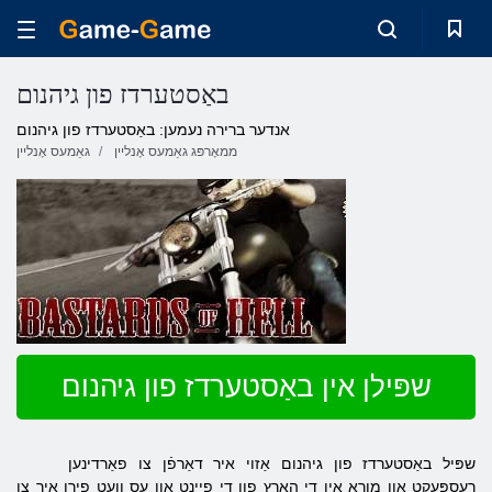
באַסטערדז פון גיהנום
אנדער ברירה נעמען: באַסטערדז פון גיהנום
ממאָרפּג גאַמעס אָנליין
גאַמעס אָנליין
שפּילן אין באַסטערדז פון גיהנום
שפּיל באַסטערדז פון גיהנום אַזוי איר דאַרפֿן צו פאַרדינען
רעספּעקט און מורא אין די האַרץ פון די פייַנט און עס וועט פירן איר צו