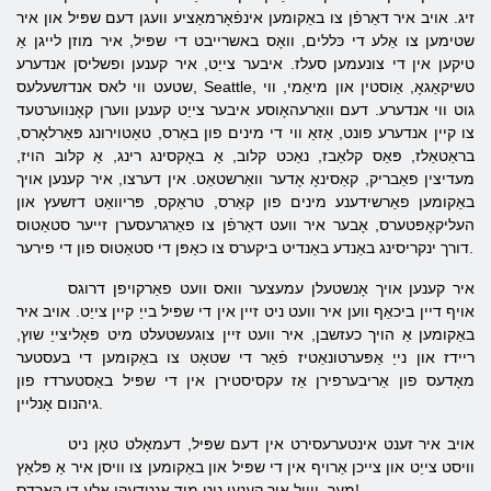
זיג. אויב איר דאַרפֿן צו באַקומען אינפֿאָרמאַציע וועגן דעם שפּיל און איר
שטימען צו אַלע די כּללים, וואָס באשרייבט די שפּיל, איר מוזן לייגן אַ
טיקען אין די צונעמען סעלז. איבער צייַט, איר קענען ופשליסן אנדערע
שטעט ווי לאס אנדזשעלעס, Seattle, טשיקאַגאָ, אַוסטין און מיאַמי, ווי
גוט ווי אנדערע. דעם וואַרעהאָוסע איבער צייַט קענען ווערן קאָנווערטעד
צו קיין אנדערע פונט, אַזאַ ווי די מינים פון באַרס, טאַטוירונג פּאַרלאָרס,
בראַטאַלז, פּאַס קלאַבז, נאַכט קלוב, אַ באָקסינג רינג, אַ קלוב הויז,
מעדיצין פאַבריק, קאַסינאָ אָדער וואַרשטאַט. אין דערצו, איר קענען אויך
באַקומען פאַרשידענע מינים פון קאַרס, טראַקס, פּריוואַט דזשעץ און
העליקאָפּטערס, אָבער איר וועט דאַרפֿן צו פאַרגרעסערן זייער סטאַטוס
דורך ינקריסינג באַנדע באַנדיט ביקערס צו כאַפּן די סטאַטוס פון די פירער.
איר קענען אויך אָנשטעלן עמעצער וואס וועט פאַרקויפן דרוגס
אויף דיין ביכאַף ווען איר וועט ניט זיין אין די שפּיל בייַ קיין צייַט. אויב איר
באַקומען אַ הויך כעזשבן, איר וועט זיין צוגעשטעלט מיט פּאָליצייַ שוץ,
ריידז און נייַ אַפּערטונאַטיז פֿאַר די שטאָט צו באַקומען די בעסטער
מאָדעס פון אַריבערפירן אַז עקסיסטירן אין די שפּיל באַסטערדז פון
גיהנום אָנליין.
אויב איר זענט אינטערעסירט אין דעם שפּיל, דעמאָלט טאָן ניט
וויסט צייַט און צייכן אַרויף אין די שפּיל און באַקומען צו וויסן איר אַ פּלאַץ
מער, ווייַל איר קענען ניט מיד אַנטדעקן אַלע די קאַרדס!