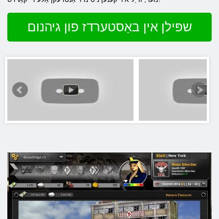
שפּילן אין באַסטערדז פון גיהנום