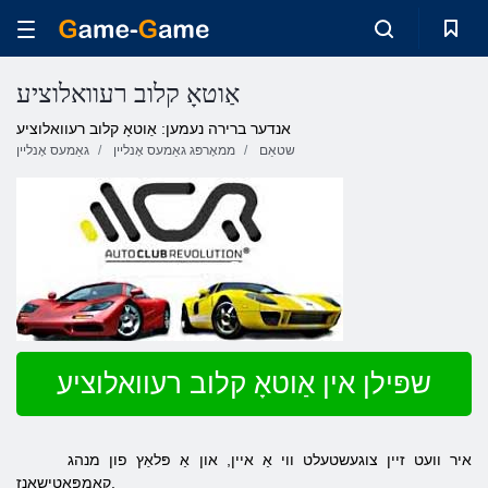
אַוטאָ קלוב רעוואלוציע
אנדער ברירה נעמען: אַוטאָ קלוב רעוואלוציע
שטאַם
ממאָרפּג גאַמעס אָנליין
גאַמעס אָנליין
שפּילן אין אַוטאָ קלוב רעוואלוציע
איר וועט זיין צוגעשטעלט ווי אַ איין, און אַ פּלאַץ פון מנהג
קאַמפּאַטישאַנז.