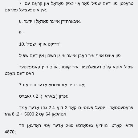
7. טראַכטן פון דעם שפּיל פֿאַר אַ יינציק פּאַראָל און קראָם עס
אין אַ ספּעציעל פאָרעם.
8. איבערחזרן אייער פּאַראָל ווידער.
9.
10. דריקט אויף "שפּיל".
פון איצט אויף איר האָבן אייער אייגן חשבון אין דעם שפּיל.
שפּיל אַוטאָ קלוב רעוואלוציע, איר קענען, אויב דיין קאָמפּיוטער
האט דעם מאַכט
ווינדאָוז 7;
אַס
: ווינדאָוז וויסטאַ
אָדער
): 2 גיגאבייט;
זכּרון (
באַראַן
פּראָסעססאָר
: ינטעל פּענטיום קאָר 2 דואָ 2.4 גהז
אָדער
אַמד
אַטהלאָן 64 קס 2 5600 + 2. 8 גהז
וידאו
קאָרט: נווידיאַ געפאָרסע 260 אָדער אַטי ראַדעאָן הד
4870;