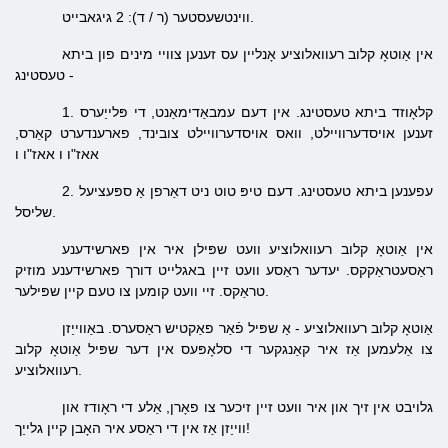
ווינטשעסטער (ר / ד): 2 גיגאבייט.
אין אַוטאָ קלוב רעוואלוציע אָנליין עס זענען צוויי מינים פון ביתא
- טעסטינג
1. קלאָוזד ביתא טעסטינג. אין דעם עמבאַדימאַנט, די פּלייַערס
זענען אויסדערוויילט, וואס אויסדערוויילט צובינד, פארענדערט קאַרס,
אאז"ו ו אאז"ו ו
2. עפענען ביתא טעסטינג. דעם טיפּ טוט ניט דאַרפן אַ ספּעציעל
שליסל.
אין אַוטאָ קלוב רעוואלוציע וועט שפּילן איר אין פארשידענע
ראַסעטראַקקס. יעדער ראַסע וועט זיין באגלייט דורך פארשידענע מוזיק
טראַקס. זיי וועט קומען צו טעם קיין שפּילער.
אַוטאָ קלוב רעוואלוציע - אַ שפּיל פֿאַר פאַקטיש ראַסערס. באַווייַזן
צו אַלעמען אַז איר קאַנגקער די סלאָפּעס אין דער שפּיל אַוטאָ קלוב
רעוואלוציע.
גלויבט אין זיך און איר וועט זיין זיכער צו פאָרן, אַלע די ראָודז און
ווייַזן אַז אין די ראַסע איר האָבן קיין גלייַך!