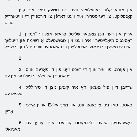
אין אַוטאָ קלוב רעוואלוציע וועט ניט טשעק פֿאַר איר קיין
קאָנפליקט. צו רעגיסטרירן איר וועט דאַרפֿן צו דורכפירן די ווייַטערדיק
טריט:
1. אַרייַן אין דער זוכן מאָטאָר שליסל פראַזע אַזאַ ווי "אָנליין
ראַסינג סימיאַלייטער." איר וועט זיין צוגעשטעלט אַ רשימה פון זייטלעך
אַז דערמאָנען די פראַזע. אויסקלייַבן די באַאַמטער וועבזייַטל פון די שפּיל.
2.
אין פאָרנט פון איר אויף די רעכט זייַט פון די פאָרעם אויס.
3.
פּלאָמבירן אין אַלע די פעלדער אין עס.
4. שרייַבן דיין פול נאָמען. דאָ איר קענען נוצן די סירילליק
אלפאבעט.
5. אַרייַן אייער E-פּאָסט. טאָן ניט צייכענען עס, און מאַניואַלי
אַרייַן
6. באַשטעטיקן אייער בליצפּאָסט אַדרעס. אויך אַרייַן עס
מאַניואַלי.