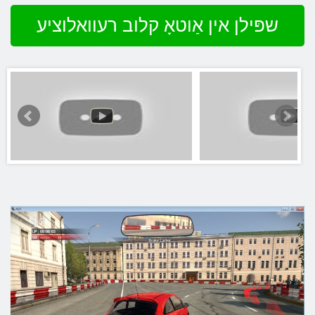
שפּילן אין אַוטאָ קלוב רעוואלוציע