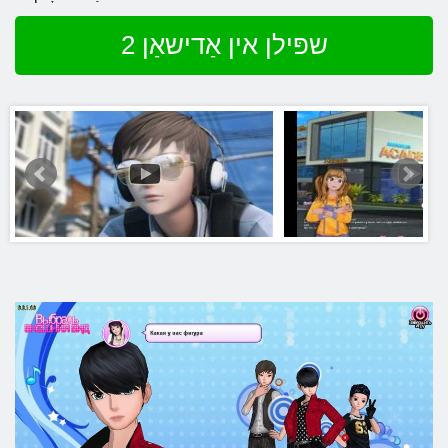
שפּילן אין אַדישאַן 2