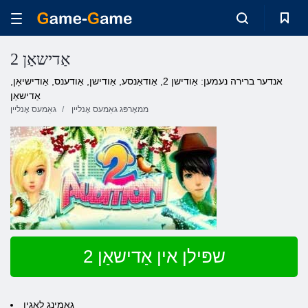
אַדישאַן 2
אנדער ברירה נעמען: אַודישן 2, אַודאַנסע, אַודישן, אַודענס, אַודישיאָן,
אַדישאַן
ממאָרפּג גאַמעס אָנליין
גאַמעס אָנליין
שפּילן אין אַדישאַן 2
גאַמינג לאָגין