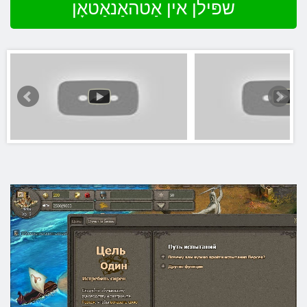
שפּילן אין אַטהאַנאַטאָן