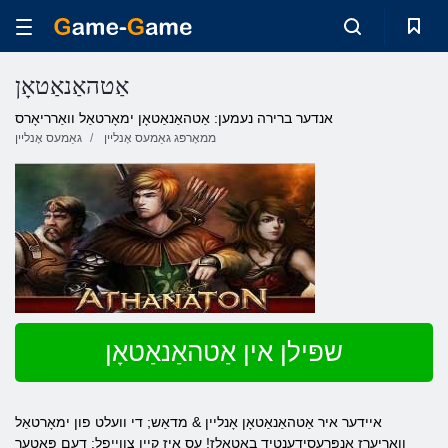
אַטהאַנאַטאָן
אנדער ברירה נעמען: אַטהאַנאַטאָן ימאָרטאַל וואַרריאָרס
ממאָרפּג גאַמעס אָנליין
גאַמעס אָנליין
שפּילן אין אַטהאַנאַטאָן
איידער איר אַטהאַנאַטאָן אָנליין & מדאַש; די וועלט פון ימאָרטאַל
וואָריערז אַנפּרעסידענטיד באַטאַלז! עס איז קיין צווייפל: דעם פּאָטער