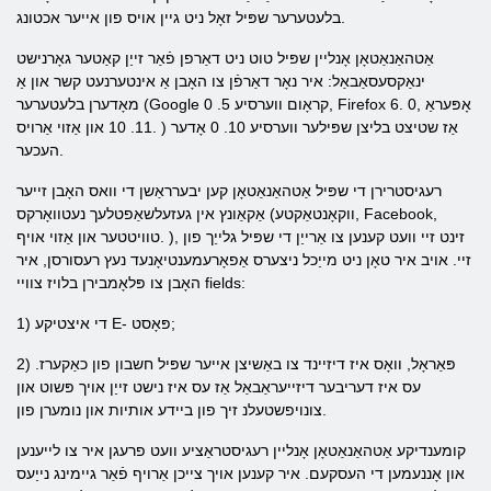
בלעטערער שפּיל זאָל ניט גיין אויס פון אייער אכטונג.
אַטהאַנאַטאָן אָנליין שפּיל טוט ניט דאַרפן פֿאַר זייַן קאַטער גאָרנישט
ינאַקסעסאַבאַל: איר נאָר דאַרפֿן צו האָבן אַ אינטערנעט קשר און אַ
מאָדערן בלעטערער (Google קראָום ווערסיע 5. 0, Firefox 6. 0, אָפּעראַ
11. 10 און אַזוי אַרויס. ) אַז שטיצט בליצן שפּילער ווערסיע 10. 0 אָדער
העכער.
רעגיסטרירן די שפּיל אַטהאַנאַטאָן קען יבערראַשן די וואס האָבן זייער
אַקאַונץ אין געזעלשאַפטלעך נעטוואָרקס (ווקאָנטאַקטע, Facebook,
טוויטטער און אַזוי אויף. ), זינט זיי וועט קענען צו אַרייַן די שפּיל גלייַך פון
זיי. אויב איר טאָן ניט מייַכל ניצערס אַפאָרעמענטיאָנעד נעץ רעסורסן, איר
האָבן צו פּלאָמבירן בלויז צוויי fields:
1) די איצטיקע E- פּאָסט;
2) פּאַראָל, וואָס איז דיזיינד צו באַשיצן אייער שפּיל חשבון פון כאַקערז.
עס איז דעריבער דיזייעראַבאַל אַז עס איז נישט זייַן אויך פּשוט און
צונויפשטעלנ זיך פון ביידע אותיות און נומערן פון.
קומענדיקע אַטהאַנאַטאָן אָנליין רעגיסטראַציע וועט פרעגן איר צו לייענען
און אָננעמען די העסקעם. איר קענען אויך צייכן אַרויף פֿאַר גיימינג נייַעס