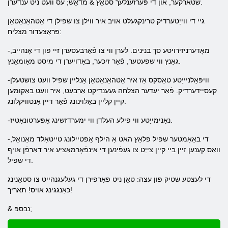
שטארקער, און די פּערזענלעך סטאַץ & מדאַש; עס וועט ניט ענדערן.
גיי די ווייַטערדיק טרינקגעלט אויב איר ווילן צו שפּילן די אַטהאַנאַטאָן
פּראָצעדור מצליח:
-מאָדערניזירויטע סך בנינים. לערן ווי צו פֿאַרבעסערן זיי פון די אָנהייב,
גאַנץ ווי שפּעטער, פֿאַר זיכער, באַדויערן די מיסט מאָומאַנץ.
-וויפּאָלניייַטע טאַסקס אַז איר אַטהאַנאַטאָן אָנליין שפּיל וועט צושטעלן
קעסיידערדיק. פֿאַר יעדער הצלחה געענדיקט אַרבעט, איר וועט באַקומען
קיין קליין באַלוינונג פֿאַר דיין אַנטוויקלונג.
-נאַנימייַטע ווי פילע העלדן ווי ימערדזשינג אַפּערטונאַטיז.
-די באַאַמטער שפּיל פּלאַץ האט אַ הילף אָפּטיילונג טייטאַלד מאַנואַל,
וואָס קענען זיין ביי קיין צייַט צו געפֿינען די אינפֿאָרמאַציע איר דאַרפֿן אויף
די שפּיל.
די לעצטע שטיק פון עצה: טאָן ניט פאַרפירן די געלעגנהייט צו סטאַנינג
כאַנגגינג אויס! תאריך!
& נבספּ;