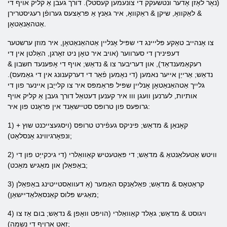
(נאָר לאָזן אָדער ונטשעקק די צונעמען קעסטל). דורך געבן אַ קליק אויף די
& לאַקוואָ, שיקן & ראַקוואָ, איר גאַנץ אַ פּראָצעס גערופֿן רעגיסטרירן
אַטהאַנאַטאָן.
צו אָנהייב טאַקע פּלייינג די שפּיל אָנליין אַטהאַנאַטאָן, איר מוזן ערשטער
דעפינירן די סערווער (אויב איר טאָן ניט זאָרגן, האַלטן אין די
רעקאַמענדאַד), און דעריבער צו & נדאַש; אויף די אָפּענעד חשבון &
נדאַש; אַרייַן אייער נאמען (די נאָמען פֿאַר די דערקענונג אין די גאַמעס).
גלייך אַטהאַנאַטאָן אָנליין שפּיל פּראַמפּס איר צו קלייַבן איינער פון די
אותיות, לערנען וועגן ווו איר קענען דעטאַל דורך געבן אַ קליק אויף
גרופּעס פון טרופּס סטיישאַנד אין פראָנט פון איר:
1) קאָנאַן & מדאַש; פיניקס געפֿירט טרופּס (ויסגעצייכנט שוץ +
ונפאָרגיווינג אָנסלאָט);
2) וויטש אַטעלאַנטאַ & מדאַש; די פּאַטעטיש קאַוואַלרי (די גיכקייַט פון די
באַפאַלן און מאַגיש מאַכט);
3) קראַטאָס & מדאַש; פאַלאַנקס האַמער (אַ דעוואַסטייטינג באַפאַלן
מאַגיש פּלוס קאַנסאַלאַדיישאַן);
4) ויגוסט & מדאַש; גאָלד קאַוואַלרי (הויפּט וואָפן & נדאַש; בום אַז צו
זאַט אַרויף די נשמה);