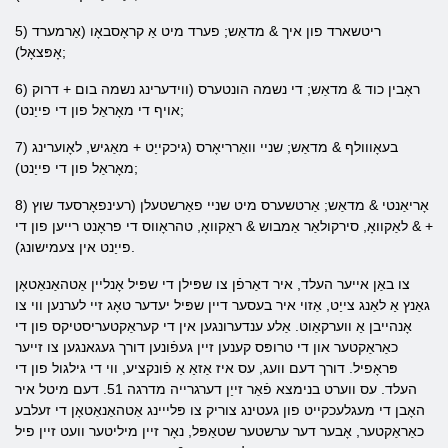
5) ריטשארד פון איך & מדאַש; פערד מיט אַ קראָסבאָו (אַרמערד
אָפּצאָל);
6) ראָבין כוד & מדאַש; די נשמה הונטערס (ווידערינג נשמה בום + דרוק
אויף די מאָראַל פון די פייַנט);
7) בעאָווולף & מדאַש; שניי וואַרריאָרס (גיכקייַט + מאַגיש, לאָוערינג
מאָראַל פון די פייַנט);
8) אָריאַנטי & מדאַש; אַרטשערס מיט שניי פאַרשטעלן (רעינפאָרסעד שוץ
+ & לאַקוואָ, סירקולאַר אַמבוש & ראַקוואָ, טהראָווס די פראָנט רייען פון די
פייַנט אין צעמישונג).
צו באַן אייער העלד, איר דאַרפֿן צו שפּילן די שפּיל אָנליין אַטהאַנאַטאָן
גאַנץ אַ לאַנג צייַט, אַזוי איר בעסער דיין שפּיל יעדער טאָג זיי לערנען ווי צו
אָנהייבן אַ ווערקאַוט. אַלע ענדערונגען אין די קעראַקטעריסטיקס פון די
כאַראַקטער און די טרופּס קענען זיין געפֿונען דורך געגאנגען צו זייער
פּראָפיל. דורך דעם וועג, עס איז אַזאַ אַ פֿונקציע, ווי די גילגול פון די
העלד. עס ווערט בנימצא פֿאַר זייַן דערגרייה מדרגה 51. דעם מיטל איר
האָבן די מעגלעכקייט פון געטינג צוריק צו פּלייינג אַטהאַנאַטאָן די זעלבע
כאַראַקטער, אָבער דער ערשטער שטאַפּל, נאָר זיין מיליטער וועט זיין פיל