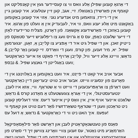
די אַרגאָ קענען שפּילן אַלע וואס ווי צו קעסיידער געץ אין קאָנפליקט און
קאַמף אין פאַרשידן באַטאַלז. זיי, אגב, קען זיין עטלעכע. איר קענען גיין
אין די ריידז, צוזאמען מיט אנדערע נגני. אַזוי איר קענען באַקומען
באַקאַנט מיט אַלע יענע וואס, ווי איר, לעבעדיק אין אַ וועלט פון אַרגאָ. איר
קענען באַזוכן די פאַרשידענע אָקשאַנז. פֿון דאָרטן, מצליח טריידערז לאָזן
די זייער שלעכט כאַפּן, עס ס אַ גרויס וועג צו ריפּלעניש זייער סטאַקס פון
נייטיק זאכן. און די שפּיל גיט איר די אָפּציע צו קלייַבן אַ, זאָגן, יונגערמאַן
שפּיל. יא, מיר זענען, פון קורס, וועגן די וואַרדס. זיי קענען נאָר קלייַבן &
נדאַש; ווייינג אַלע זייער וויל, קלייַבן אַרויף די פאַקט אַז אייער כאַראַקטער
וועט באַגלייטן די גאנצע שפּיל. & נבספּ;
אבער אויב איר קאַט די פייַנט, איר וועט באַקומען אַ באַלוינונג אין די
פאָרעם פון ינסעניוו ווייזט. אבער אויב טויט יבעריאָגן דיין כאַראַקטער
וועט דאַרפֿן צו אַראָפּרעכענען די ווייזט ווי אַ שטראָף. וויי, אַזאַ איז לעבן.
ינטערעסטינגלי, אין די אַגראָ צוגעשטעלט אַ מאָדנע קורס & נדאַש;
שלאַכט איינער אויף איין, אין וואָס קיין איינער דיעס. אַזוי דועליסץ קענען
ניט טראַכטן וועגן די שטראָף טשאַרדזשיז פֿאַר דעם טויט און קאַמף ווי
עפּעס. איך האט ניט ווי די כאַראַקטער & נדאַש; אַ דועל עס!
פאַנס פון טעטשנאָקראַטיק לעבן און דאָרשט פֿאַר פילאָסאָפיקאַל
האַרמאָניע מיט נאַטור, עס זענען צוויי וואָרינג צווישן זיך די סאָרט פון
אונטערנעמונג אַנטוויקלונג און אין טערמינען פון די שפּיל, קענען נישט