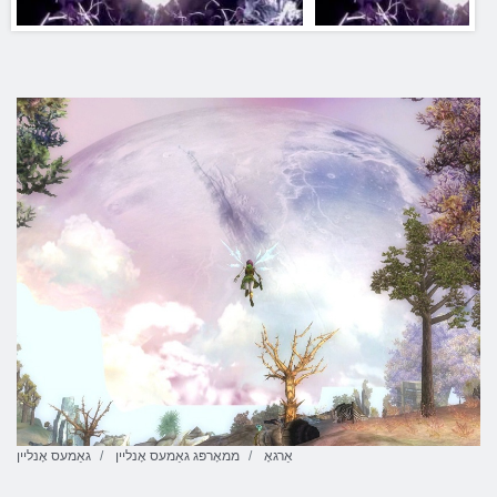
אַרגאָ
ממאָרפּג גאַמעס אָנליין
גאַמעס אָנליין