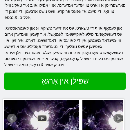
פאַרשפּרייטן אַ וואָרט צו יעדער אנדערער. אַזוי אַפֿילו אויב איר טאַקע ווילן
צו זאָגן די פייַנט אַז עפּעס פּריקרע, וועט נישט אַרבעטן: די זענען די
כּללים. & נבספּ;
און לעסאָף אויף די טשאַרט. עס איז זייער טשיקאַווע און קאַנטראַסטינג.
עס דעוועלאָפּעד פילע לאָוקיישאַנז. לעמאָשל, איר קענען וואַנדערן אַרום
ווי-מיינדאַד מענטשן אין די קאַוועס און דאַנדזשאַנז, דאָרט, איר זען, און
געפינען עפּעס נוצלעך. די ונטערערד פאַסיליטיעס אידעישע
דעוועלאָפּערס פאַרבאָרגן אוצרות ווי שפּילן געלט. אבער מיר ווילן איר צו
געפינען ניט בלויז די שפּיל קראַנטקייַט, אָבער אויך צו געפֿינען די מערסט
וויכטיק אוצר & נדאַש; הנאה די שפּיל
שפּילן אין אַרגאָ