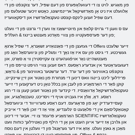
פון מאַגיש. לויט צו די דעוועלאָפּערס פון דעם שפּיל, דער צוקונפֿט פון די
אַלוועלט איז ניט אָן מאַדזשיקאַל אריינמישונג, כאָטש זיכער שטעלעס פון
דעם שפּיל זענען לינקס-קונסט טעקנאַלאַדזשיז און דיסקאַוועריז.
עס ס וועגן די גרויס קלאַפּ און מיוטיישאַנז אַז ווערן די גרונט פון די וועלט
פון דער פּערספּעקטיוו פון צוויי מאָדנע מענטש ביינגז & העלליפּ;
די געזעצן פון די פאַנטאַזיע זשאַנראַ, די שפּיל אַרגאָ Offers זייער שלעכט
געשיכטע. די גיסט פון עס איז אַז נאָך די ומגליק פון וניווערסאַל וואָג פון
מענטשהייַט נאָר אויפֿגעהערט צו עקזיסטירן ווי אַ סאָרט, און
דעגענעראַטעד אין אנדערע ראַסעס. דאס זענען צוויי הויפּט טייפּס פון די
צוקונפֿט באוווינער פון דער ערד. דער ערשטער באוווינער פון & נדאַש;
פרידלעך ליכט ביינגז וואס דינען די מנחורת פון נאַטור און זייַן שיינקייט,
קוקן פֿאַר די האַרמאָניע פון ​​לעבן און בכלל טאָן ניט דערקענען די זייער
טעקנאַלאַדזשיקאַל אַדוואַנסיז. די קינדער פון נאַטור זענען קעגן צו די רגע
ראַסע. דאָ, אַלץ איז געבויט אויף די ויסריכט, טעכנאָלאָגיע, און
קעסיידערדיק יאָג פון פּראָגרעס. דעם ראַסע סערווייווד די וניווערסאַל
קאַטאַקליסאַם אין די פּלאַנעט ס ינלענדיש, אַזוי אַז די זוכן פֿאַר די אייביק
האַרמאָניע פרעמד צו זיי. אבער זיי דינען SCIENTIFIC טעקנאַלאַדזשיז
און גלויבן אַז זייער אייגן הענט און אָן די הילף פון נאַטירלעך כוחות וועט
מאַכן אַ גאנץ וועלט. אַזאַ איז דער געראַנגל פון די וועלטן אין דעם נוסח
פון פיסיסיסץ קעגן די דיכטערס, אין פאַקט, Offers & נבספּ;