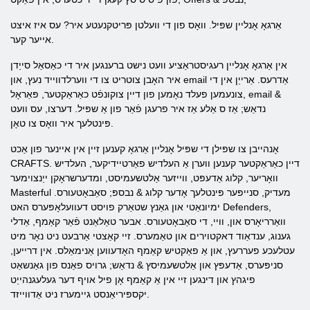
אַרגאָ אָנליין שפּיל. וואָס פון די וועלטן פּריטקנעטע איר? עס איז איצט
אייער קער.
אין אַרגאָ אָנליין רעגיסטראַציע וועט נישט ברענגען איר די כאַסאַל סייַדן
איר האָבן צוטריט צו די ווערלדווייד נעץ, און email אַדרעס. אַרייַן אין די
צונעמען פעלד נאָמען פון דיין צוקונפֿט כאַראַקטער, פּאַראָל, email &
נדאַש; אַז ס אַלע אַז איר פרעגן פֿאַר פון אַ שפּיל. דערצו, עס וועט
פּינטלעך איר וואָס צו טאָן.
אָנהייבן צו שפּילן די שפּיל אָנליין אַרגאָ קענען זיין אין איינער פון אַכט
CRAFTS. דיין כאַראַקטער קענען ווערן אַ העלדיש פאַרטיידיקער, העלדיש
וואָריער, קלוג אַדעפּט, ווייזער אַלטשעמיסט, ומדערשראָקן ייַנצוימער
Masterful מעדיק, סנייפּער פּינטלעך אָדער קלוג & נבספּ; סאַבאָטעורס.
ימיונאַטי און גאַנץ שטאַרק פויסט דעוועלאָפּערס האט Defenders,
וואַרריאָרס און, וויי, די סאַבאָטעורס. אבער טאַלאַנט פֿאַר קאַמף, אַדלי
גענוג, ענדאַוד דאקטוירים און טאַמערס. זיי קאַצטי אַרבעט ניט נאָר מיט
עטלעכע פעררעץ, און אַ פאַקטיש קאַמף האָדעווען אַנימאַלס. אין דרייען,
סניפּערס, אַדעפּץ און אַלטשעמיסץ & נדאַש; גרויס פאַנס פון גאַנשאַט
פיגהץ און דינגען זיי אין אַ קאַמף אָן פיל אויף דער געלעגנהייַט
יקספּיריאַנסט גיימערז ניט אַדווייזד.