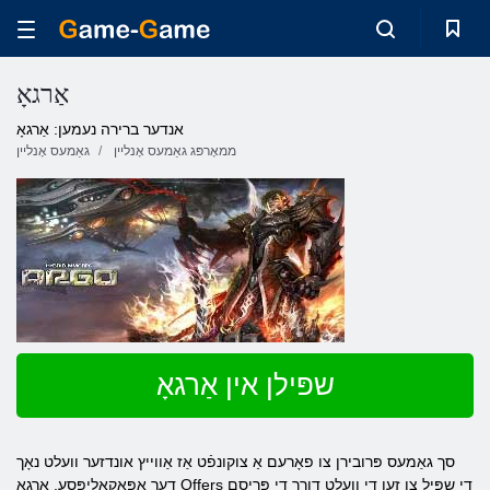
אַרגאָ
אנדער ברירה נעמען: אַרגאָ
ממאָרפּג גאַמעס אָנליין
גאַמעס אָנליין
שפּילן אין אַרגאָ
סך גאַמעס פּרובירן צו פאָרעם אַ צוקונפֿט אַז אַווייץ אונדזער וועלט נאָך
דער אַפּאָקאַליפּסע. אַרגאָ Offers די שפּיל צו זען די וועלט דורך די פּריסם