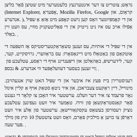
נדאַש; צוטריט צו דער אינטערנעץ בלעטערער מיט שטיצן פֿאַר בליצן
(Internet Explorer, אָפּעראַ, Mozilla Firefox, Google קראָום, און
אנדערע. ), און די קאָמפּיוטער וואָס קען נישט קאָפּע מיט אַזאַ אַ שפּיל
אַפֿילו אויב עס איז ניט נייטיק אין די פּאַליטעקניק מוזיי, עס וועט זיין
באַלד.
,
אין די שפּיל די אותיות, עס זענען טשאַראַקטעריסטיקס אַז השפּעה די
אַוטקאַם פון באַטאַלז מיט דיינאַסאָרז: עס בראַווערי, גרויסקייט, קער,
קער, לידערשיפּ, באַהאַלטן און דיפּענדינג אויף די ראַסע, עטלעכע פון ​​
זיי זענען בעסער דעוועלאָפּעד ווי אנדערע. & נבספּ;
,
רעגיסטרירן בייז פּעץ איז איבער און די שפּיל האט שוין אנגעהויבן.
מינווייל, דיין ראַקעט צעבראכן, און איר ניטאָ סטאַק אויף אַ קליין אינזל
גאָר פרעמד צו איר דער וועלט. ערשטער איר האָבן צו קלאָר די געגנט
פֿאַר קאַנסטראַקשאַן פון ווידז. טאָמער איר וועט געפינען עטלעכע
נוציק רעסורסן בעשאַס עקסקאַוויישאַן. ערשטער פון אַלע איר וועט
דאַרפֿן צו בויען אַ מילכיק פאַרם, וואָס וועט צושטעלן 10 וניץ פון מילך
פּער שעה.
,
בייז פּעץ אָנליין שפּיל האט די ווייַטערדיק שטעלן פון רעסורסן & נדאַש;