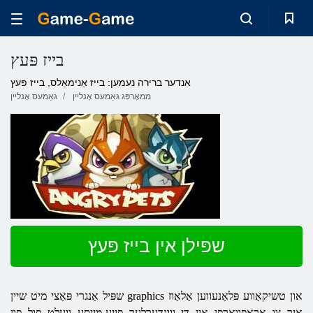
בייז פּעץ
אנדער ברירה נעמען: בייז אַנימאַלס, בייז פּעץ
ממאָרפּג גאַמעס אָנליין
גאַמעס אָנליין
שפּילן אין בייז פּעץ
שפּיל אַנגרי פּאַצי מיט שיין graphics און טשיקאַווע פּלאַנעווען אַלאַוז
איר צו אַראָפּוואַרפן אין די ווונדערלעך פייע-מייַסע וועלט פול פון