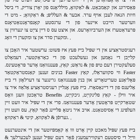
פּאַסירונג און קאַמבאַט. & לאַקוואָ, מילליאָנס פון יאָרן צוריק, די ביסל
חיות הנאה לעבן אויף ערד. אבער & העלליפּ; & ראַקוואָ; - מיט די
ווערטער הייבט איינער פון די ערגסטע קאָנפראָנטאַטיאָנס
פּרעדאַטערז און הערביוואָרעס. און איצט עס ס דיין צייַט צו ינערווין צו
ומקערן סדר און צו ומקערן די וואָג.
,
רעגיסטראַציע אין די שפּיל בייז פּעץ איז פּשוט: ערשטער איר האָבן צו
קלייַבן די נאָמען און געשלעכט פון די כאַראַקטער, דעמאָלט
סעלעקטירן דעם טיפּ פון & נדאַש; קאַץ, פּענגגוואַנז אָדער פּראָטעינס.
בנינים זענען קאַנסטראַקטאַד Faster ווי סקוועראַלז, קאַץ Faster
פּאָליאַנע טעריטאָריע און בנין פּענגגוואַנז גרינגער צו דערלאָזן די בייז
אַליענס פון די דיינאַסאָרז. בייז פּעץ אָנליין רעגיסטראַציע אַלאַוז איר צו
טראַכטן וועגן וואָס Benefits איר ווילן - קאַץ פלינקייַט, גיכקייַט,
שטאַרקייַט פּראָטעין אָדער פּענגגוואַנז. פרי אין די שפּיל איר וועט זיין
העלפּינג די אַסיסטאַנט. אויב איר ניטאָ פּלייינג פֿאַר קאַץ, עס וועט זיין
גערופֿן & לאַקוואָ, קיטי & ראַקוואָ.
,
בייז פּעץ שפּיל מאכט קיין אָרט ווו אַ קאָמפּיוטער און די אינטערנעט
ווייַל די סיסטעם רעקווירעמענץ פֿאַר דעם שפּיל זענען לעכערלעך &