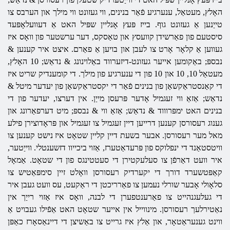
האָלץ, מעטאַל, ענערגיע פֿאַר בנינים, ווי געזונט ווי מילך און הערבס צו
טייַנען אַ געזונט גוף. בייז פּעץ אָנליין שפּיל האט אַ דעוועלאָפּעד
סיסטעם פון פאַרשידן קוועסץ און טאַסקס, דער ערשטער פון וואָס איז
געווען אַ קלאָר אָרט צו לעבן און בויען אַ פאַרם. איצט איר קענען &
נבספּ; באַקומען אייער געזונט-דיזערווד באַלוינונג & נדאַש; 10 האָלץ,
מעטאַל 10, 10 און 10 פון די ענערגיע פון ​​מילך. די קומענדיק שריט איז
די קאַנסטראַקשאַן פון בנינים פֿאַר די יקסטראַקשאַן פון יעדער מיטל &
נדאַש; אַזאַ ווי זעגמיל אָדער פּרעסן מייַן. אין דערצו, יעדער פון די
בנינים האט ימפּרוווד & נדאַש; אַזאַ ווי & נבספּ; מיט דערפאַרונג און
גענוג רעסורסן קענען דרייען דיין זעגמיל צו זעגמיל און פּראָדוצירן פילע
מאל מער רעסורסן. אבער בשעת דיין קליין שטאָט איז נישט קענען צו
וויטסטאַנד די ינפלוקס פון פּרעדאַטערז, אַזוי ביכייוו דזשענטלי. ווייַטער,
איר וועט דאַרפֿן צו סעלעקטירן די סעטטינגס פון די שטאָט. אַמאָל
קאַפּטשערד דורך די יקערדיק רעסורסן וואָלט זיין סימפּאַטיש צו
סלאָולי אָבער שורלי נעמען צו פאַרריכטן די ראַקעט, עס וועט געבן איר
די געלעגנהייט צו פאַרענטפערן די לבנה, וואָס איז אַזוי רייַך אין
נאַטירלעך רעסורסן. מינווייל אין אייער שטאָט האט אַפֿילו געבויט אַ
ווינט גענעראַטאָר, און אַלץ איז גרייט צו באַשיצן די דיינאַסאָרז כאַפּן