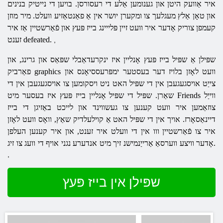
איר אַוועק היטן און גענומען אַלע די רעסורסן. בויען די נייטיק בנינים
און טאָן אַלץ מעגלעך צו ומקערן יושר אין אַ פאַנטאַזיע וועלט. מיר מוזן
קעמפן צוריק אָדער איר וועט זיין פּלייינג בייז פּעץ און פֿאַרשטיין אַז איר
זענט defeated.
,
שפּילן אַ שפּיל בייז פּעץ אָנליין איז ינקרעדאַבלי שפּאַס און גרינג, און
פאַרביק graphics וועט לאָזן בלויז דער בעסטער ימפּרעססיאָנס און
צייַט אויסגעגעבן אין די שפּיל האט ניט ויסקומען צו אויסגעגעבן אין די
שאַרן. שפּיל די שפּיל אָנליין בייז פּעץ איז בעסער מיט Friends ווייַל
צוזאַמען איר וועט קענען צו געשווינד און לייכט באַזיגן די בייז
דיינאַסאָרז. אויך אין די שפּיל האט אַ קוילעלדיק שאַץ, וואָס וועט לאָזן
איר צו פֿאַרשטיין ווו אין די וועלט איר זענט, און איר קענען העלפן
אָדער וויצע ווערסאַ אַרייַנמישנ זיך מיט אנדערע נגני אויף די וועג צו זיג.
,
שפּילן אין בייז פּעץ