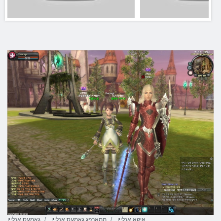
אַיקאַ אָנליין
ממאָרפּג גאַמעס אָנליין
גאַמעס אָנליין