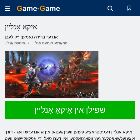
אַיקאַ אָנליין
אנדער ברירה נעמען: ייק לעבן
ממאָרפּג גאַמעס אָנליין
גאַמעס אָנליין
שפּילן אין אַיקאַ אָנליין
אַיקאַ אָנליין רעגיסטראַציע קענען ווערן געטאן אין אַ אַנדערש וועג - דורך
אַ געזעלשאַפטלעך נעץ ווקאָנטאַקטע. אין דעם פאַל, די אַפּלאַקיישאַן וועט