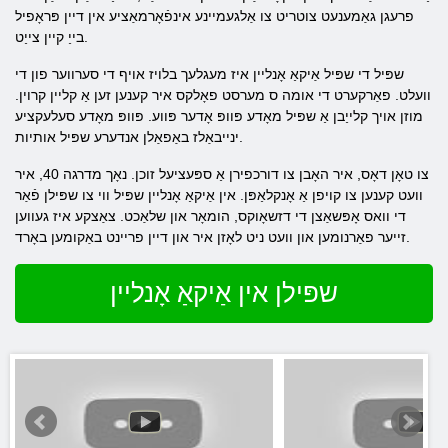
פרעגן גאַמענעט צוטריט צו אַלגעמיינע אינפֿאָרמאַציע אין דיין פּראָפיל
בייַ קיין צייַט.
שפּיל די שפּיל אַיקאַ אָנליין איז מעגלעך בלויז אויף די סערווער פון די
וועלט. פאַרקערט די אומה ס מערסט פאָלקס איר קענען זען אַ קליין קרוין.
מוזן אויך קלייַבן אַ שפּיל מאָדע פּוופּ אָדער פּווע. פּוופּ מאָדע סעלעקציע
ינייבאַלז באַפאַלן אנדערע שפּיל אותיות.
צו טאָן דאָס, איר האָבן צו דורכפירן אַ ספּעציעל זוכן. נאָך מדרגה 40, איר
וועט קענען צו קויפן אַ אָנקלאַפּן. אין אַיקאַ אָנליין שפּיל ווי צו שפּילן פֿאַר
די וואס אָפּשאַצן די דזשאָוקס, הומאָר און שלאַכט. צאַצקע איז געווען
זייער פאַרנומען און וועט ניט לאָזן איר און דיין פריינט באַקומען באָרד.
שפּילן אין אַיקאַ אָנליין