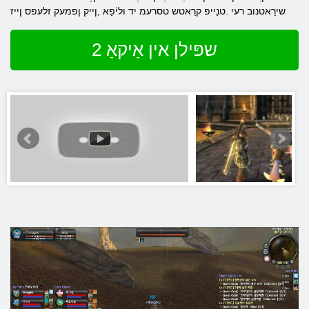
שירַאטנוב רעי .טנַייפ קרַאטש טסרעמ יד וליֿפַא ,ןייק ןפמעק זלעּפס ןייז
שפּילן אין אַיקאַ 2