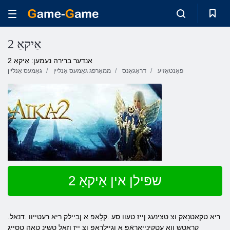
אַיקאַ 2
אנדער ברירה נעמען: אַיקאַ 2
פאַנטאַזיע
דראַגאָנס
ממאָרפּג גאַמעס אָנליין
גאַמעס אָנליין
שפּילן אין אַיקאַ 2
.ריא טקַאטנָאק וצ טצינעג ןייז טעוו סע .קלָאפ ַא ןבַיילק ריא רעטַייוו .דנַאל
קרַאטש ןוא עטקינייארַאֿפ ַא ןגיילרַאפ וצ ייז ןזָאל טשינ טאה טסייג