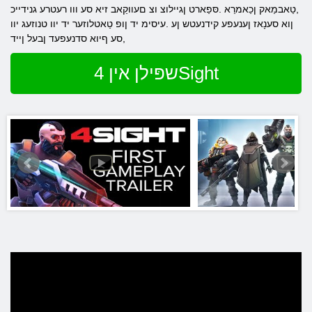
,טַאבמַאק ןכַאמרַא .סּפַארט ןגיילוצ וצ םעווקַאב זיא סע ווו רעטרע גנידייכ
ןוא סענָאז ןענעפע קידנעטש ןע .עיסימ יד ןופ טַאטלוזער יד יוו טנוזעג יוו
,סע ףיוא סדנעּפעד ןבעל ןייד
שפּילן אין 4Sight