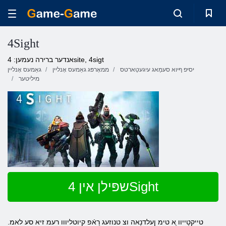
4Sight
אנדער ברירה נעמען: 4site, 4sigt
יסיּפ ףיוא סעמַאג עיגעטַארטס
ממאָרפּג גאַמעס אָנליין
גאַמעס אָנליין
מיליטער
שפּילן אין 4Sight
.טייקטַייוו ַא טימ ןעלדנַאה וצ טנוזעג רַאֿפ קיוטליווו רעמ זיא סע לאמ