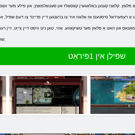
שורה יגראַ1פּיראַט ווארטן פֿאַר איר! & נבספּ;
שפּילן אין 1פּיראַט