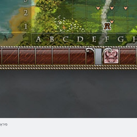
1פּירא