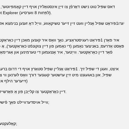
דאס שפּיל טוט נישט דאַרפֿן צו זייַן אינסטאַלירן אויף דיין קאָמפּיו
בראַוזערז אַזאַ ווי: Google קראָום (ניט ווייניקער ווי 10 ווערסיעס), Mozilla Firefox (ווערסיע 4 אָדער העכער) און Internet Explorer (לפּחות 8 ווערסיע).
יגרו1פּיראַט שפּיל אָנליין וועט זיין זייער טשיקאַווע, ווייַל דאָ זענען בנ
פֿאַר דיין כאַראַקטער. ווייַטער, איר אָננעמען די טערמינען און אַגרימא
איצט, וועגן די שפּיל זיך. 1פּיראַט אָנליין שפּיל סטאַ
שפּיל, און באגעגנט מיט זייַן ערשטער קעגנער דורך וואָס לערנען ווי 
(זייערער הילף איז
דער ערשטער פּיראַטע אָנליין Offers דיין כאַראַקטער צו קלייַבן פון אַ פאַרשיידנקייַט פון בעאַוטיסיאַנס, דעם פישער, מיינער, זאַמלער, פּיראַט און די אַלטשעמיסט.
ווייל אויסדערוויילט פאַך פֿישער (פאַכמאַן געצייַג & נדאַש; רוט), דיין כאַראַקטער וועט כאַפּן פיש, בשעת פּולינג אויס עטלעכע ווערטפול זאכן & העלליפּ;
קאַלעקטער טשאָאָסינג די פאַך (פאַכמאַן געצייַג & נדאַש; לוקאָשקאָ און סיקקלע), דיין כאַראַקטער וועט קלייַבן מאַשרומז & העלליפּ;