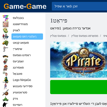
בובבלעס
1פּיראַט
מאַהדזשאָנג
אנדער ברירה נעמען: 1פּיראַט
לאָגיק
פּ
ממאָרפּג גאַמעס אָנליין
גאַמעס אָנליין
ךעלגניי רַאֿפ סעמַאג
סעמַאג קנַאט
שיסערייַ
ראַסינג גאַמעס
זאָמביעס
פּאַסירונג
פוטבאָל
Lego NinjaGo
ספּיידער-מענטש
סטראַטעגיע
גירק
רעּפיינס