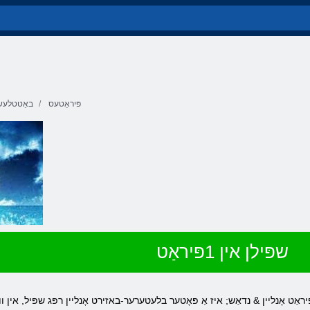
פּיראַטעס
באַטטלעשי
שפּילן אין 1פּיראַט