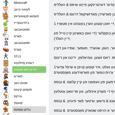
Minecraft
לעזַאה יביעב
סעמַאג סנָאָאטרַאק
בילדונגקרייז
ספּאָנגעבאָב
ון בוקקלער (זיי וועט באַשיצן קיין טייל פון
פאַרם
דיין העלד);
ספּאָנגעבאָב
קאַרס
בן 10
רעמיצ ןפיולטנַא
1פּיראַט שפּיל האט אַ פּלאַץ פון דייווערס און געזונט-דיזיינד זוכן טאַסקס פֿאַר וואָס פאָרשטעלונג, דיין העלד וועט באַקומען דערפאַרונג און אַקיומיאַלייטיד גענוג געלט, איר קענען קויפן אַ שיפל אָדער
סדיק רַאֿפ סעמַאג
מאַריאָ
שנעק באָב
סעמַאג קינָאס
גנייקס
קוועסץ
בליצן גאַמעס