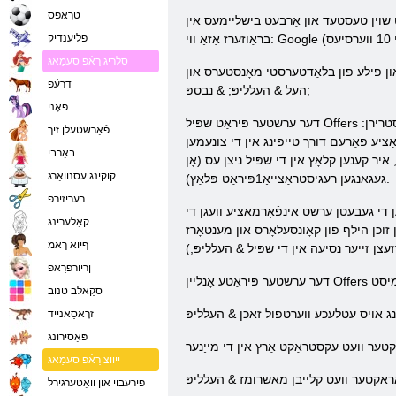
טרָאּפס
אט שוין טעסטעד און אַרבעט בישליימעס אין
פליענדיק
סלריג רַאֿפ סעמַאג
ד, און פילע פון ​​בלאַדטערסטי מאָנסטערס און
דרעֿפ
העל & העלליפּ; & נבספּ;
פּאָני
דער ערשטער פּיראַט שפּיל Offers איר פאָרן 1פּיראַט רעגיסטראַציע, נאָך וואָס איר קענען מאַכן דיין כאַראַקטער און אָנהייבן דעם שפּיל. אבער אַלע דעם אין סדר. אַזוי, איינער פּיראַט רעגיסטרירן:
פֿאַרשטעלן זיך
ן אייער E- פּאָסט אַדרעס, באַניצער נאָמען (די נאָמען פון דיין צוקונפֿט כאַראַקטער), אַ פּאַראָל, און קלייַבן די דזשענדער
באַרבי
איר קענען קלאָץ אין די שפּיל ניצן עס (אָן
קוקינג עסנוואַרג
געגאנגען רעגיסטראַצייאַ1פּיראַט פּלאַץ).
רעריזירפ
באַקומען די געבעטן ערשט אינפֿאָרמאַציע וועגן די
קאַלערינג
זוכן הילף פון קאָונסעלאָרס און מענטאָרז
ףיוא ךאמ
עצן זייער נסיעה אין די שפּיל & העלליפּ;)
ןריורפרַאפ
סקַאלב טנוב
זרָאסַאנייד
פּאַסירונג
ייווצ רַאֿפ סעמַאג
פירעבוי און וואַטערגירל