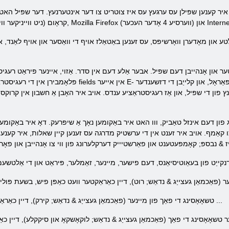
טער, איר קענען שפּילן עס ערגעץ עס איז צוטריט צו דער אינטערנעץ. דער שפּיל ה
ימצא אלטע און מאָדערן וואָרשיפּס, עס זענען באַטאַלז אויף די וואַסער און אויף לאַנ
פּלאָמבירן אין די רעגיסטראַציע פאָרעם דורך טייפּינג אין די צונעמען fields אי
ַנץ פון די שפּיל, און אַז רעגיסטראַציע ענדס. אויב איר האָבן אַ חשבון אין קרוקס, 
רץ אויף די דרום ברעג פון דעם אינזל טאַביק, ווו האט איר באַקומען נאָך אַ שיפּרעק. דאָ איר 
צו קאַמף. אויב איר זענט אין די ערשטיק מדרגה עס זענען קיין שאלות, איר קענען 
 & נבספּ; קאָמפּעטענט און פאַרשטיייק דערקלערונג פון ווי צו אָנהייבן און פאָרז
טשאָאָסינג די פאַך פון מיינער (פאַכמאַן געצייַג & נדאַש; קירק), דיין כאַראַקטער וועט עקסטראַקט אַרץ אין די מייַנער ...