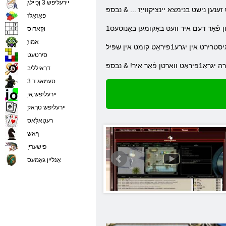
ַיירעליּפש 3 ןכַיילג
פּאַזאַלז
וקָאדוס
ַאמוז
סירטעט
דרַאילליב
סעמַאג ד 3
ַיירעליּפש ָאי
ַיירעליּפש טרָאק
רעטַאלַאס
ךָאש
פישערייַ
אָנליין גאַמעס