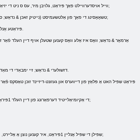
ווייל אויסדערוויילט פאַך פּיראַט, גלויבן מיר, עס ס ניט די יזיאַסט פאַך, דיין כאַראַקטער וועט דאַרפֿן צו קעסיידער דינגען אין שלאַכט, געווינען אָדער דערטרינקען פייַנט שיפּס & העלליפּ;
טשאָאָסינג די פאַך פון אַלטשעמיסט (נייטיק זאכן & נדאַש; סטופּקאַ, בוך רעאַגענץ און סקראָולז מיט רעסאַפּיז), דיין כאַראַקטער וועט צוגרייטן פאַרשידן מאַדזשיקאַל דרוגס & העלליפּ;
1 פּיראַטע אָנליין שפּיל האט עטלעכע טייפּס פון זאכן: אַרמאָר, וועפּאַנז און אָרנאַמאַנץ. כל פון די זאכן קענען ווערן באָוגהט אין סטאָרז.
אַרמאָר & נדאַש; וואָס איז אַלע וואָס קענען שטעלן אויף דיין העלד פֿאַר זיי
דזשולערי & נדאַש; זיי ימבאַדי די מאַדזשיקאַל מאַכט, און לייגן שטאַרקייַט צו דער העלד, כיטרע און רעסאָורסעפולנעסס. דאס זענען: אַמיאַלאַץ, ירינגז און רינגס.
די אַקיומיאַלייטיד דערפאַרונג פון דיין העלד 1פּיראַט אָנליין שפּיל קענען אַלאַקייט צווישן גשמיות סקילז, פאַרמעגן מאַגיש, און פאַרמעגן פון וועפּאַנז פון קיין קלאַס. & נבספּ;
שפּילן די שפּיל אָנליין 1פּיראַט, איר קענען נוצן אַ אַליירט, וואָס קענען זיין געפֿונען דאָ, און מיט אים צו קעמפן קעגן דער פּראָסט פייַנט אָדער אַ הויפּט שטאַרק מאָנסטערס. & נבספּ;