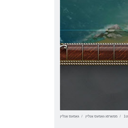
ַט
ממאָרפּג גאַמעס אָנליין
גאַמעס אָנליין