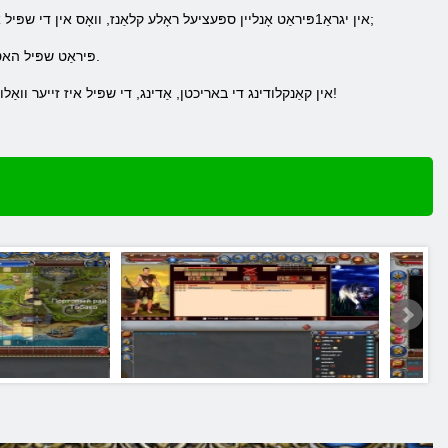
אין יגראַ1פּיראַט אָנליין ספּעציעל ראָלע קלאַנז, וואָס אין די שפּיל אַ פּלאַץ. קלאַנז קענען באַלאַגערן קאַסאַלז און סעטאַלמאַנץ, און פילע מער וואָס זענען נישט בנימצא יינציקווייַז ... & נבספּ;
1פּיראַט שפּיל האט אַ רעפערראַל סיסטעם אַז אַלאַוז איר צו ברענגען דיין פרייַנד צו דעם שפּיל, און פֿאַר דעם איר וועט באַקומען באָנוסעס.
אין קאַנקלודינג די באריכטן, אַדינג, די שפּיל איז זייער וואַלומאַנאַס און האט אַ פּלאַץ מער טשיקאַווע. אַזוי, טאָן ניט וויסט דיין צייַט, זיין רעגיסטרירט אין יגרע1פּיראַט קומט אין שפּיל!