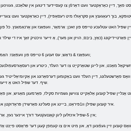
ַן פאַרטיידיקונג (כאַץ, ביבס, הויזן און מער), אַ זייער וויכטיק זאַך איז די שילד א
וועפּאַנז & נדאַש; עס זענען 6 טייפּס פון וועפּאַנז: האַמער, האַק, שווערד, מעסער, שפּיז און דובין;
שיף. דער שפּיל האט אַ זייער גרויס נומער פון פאַרשידענע מאָנסטערס.
איר קענען שפּילן וו1פּיראַט, בייינג און סעלינג פאַרשידן פּראָדוקטן אויף די מאַרק אינזלען, און פּריוואַט אַוטלעץ.
אין 5-שפּיל אינזלען ליגן קאָננעקטעד דורך איינער נעץ, אַרענאַ & נדאַש; ערטער פֿאַר פיגהץ. & נבספּ;