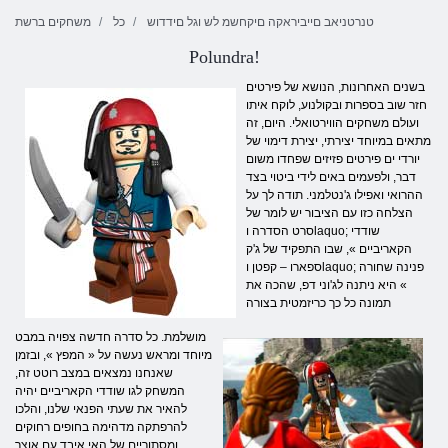
טנרטניאב םייביראקה םיקחשמ לש וגל םידדוש
כל
משחקים ברשת
Polundra!
בשנים האחרונות, הנושא של פירטים
חזר שוב בספרות ובקולנוע, לוקח איתו
ועולם משחקים הווירטואלי. היום, זה
מתאים במיוחד יצירתי, יצירת דימוי של
יורדי ים פירטים פזיזים שפחדו משום
דבר, ולפעמים באים לידי ביטוי בצד
ההרואי ואפילו ג'נטלמני. תודה לך על
הצלחה כזו עם הציבור יש לומר של
סרט הסדרה וlaquo; שודדי
הקאריביים », שבו התפקיד של ג'ק
ספארו – קפטן וlaquo; פנינה שחורה
» היא ניתנה לג'וני דפ, שהכה את
תמונה כל כך כריזמטית בצורה
מושלמת. כל סדרה חדשה צפויה במבט
מיוחד ומראש נעשה על « המפץ », ובזמן
שאנחנו נמצאים במצב רוטט זה,
המשחק לגו שודדי הקאריביים יהיה
להאיר את שעתי הפנאי שלנו, והלכו
להרפתקה מדהימה בחופים רחוקים
ומסתוריים של האי איבד עם אוצר.