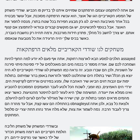
אם אתה להתקמט עצמם הרפתקנים שפזיזים איתנו לך בדיוק פו הכביש. שודדי משחק
של המסע הקאריביים הגו של אוצר, הוא עכשיו הרפתקה מסוכנת, אבל עושר מבטיח
בכל אחד מארבעת האיים. לגו ג'ק מבצע חפירות בכל שטח בתורו, מנסה לחפור את
האוצר. אבל בנוסף לתכשיטים, יש גם מוקשים קבורים ובוודאי להתפוצץ אם קטף
אותם. יש צורך לחשב כל מהלך, פתרון חידות מורכבות, ורמה תהיה רק ​​נחשבת כעברה,
כאשר בכיס שלך יהיה הרעידה את כל מטבעות שנאספו.
משחקים לגו שודדי הקאריביים מלאים הרפתקאות
הולכים למסע הבא לארצות רחוקות, אתה אף פעם לא יודע למה החוף להיות assayed
ושמחכה לכם שם. אגדה מספר כי בכמה מים הם מאוכלסים על ידי ספינות פיתוי סירנה
על השוניות, ולכן הם שברו וטבע. זה נראה כמו המשחק לגו שודדי הקאריביים לא היה
יוצא מן הכלל ושיר בתולת הים שהחלטנו לספר ולהראות באופן ברור שמיתוס. בתולות
יפות עם זנבות דגים הביאו שיר האהבה שלו, ומנע בפירטים וגרירתם לקרקעית הים.
יורדי הים האמיצים, כמו זומבי, לשכוח הכל ולנוע לעבר המעמקים המסוכנים להטביע
ואינו ממלא את ייעודה. המשימה שלך היא לעזור להם להיפטר מהנגיעות. כאשר יצאו
מהמים מראים המוני בתולות ים, קרן ישירה של מגדלור עליהם לגרום להם להיעלם.
בהתחלה הם עשו קצת, אבל עד מהרה הם obnagleyut ולצאת כל צבא, ולכן אתה
צריך לעבוד הרבה. נסה לשמור את צוות, שלא מלח אחד נהרג תחת יצורי ים סלסול
המתוקים.
ובשודדי המשחק של משחק הליבה
הולמת הקריביים הגו דומה משחק הכדור
של ילד כאשר שני נזרקים ידיהם. רק