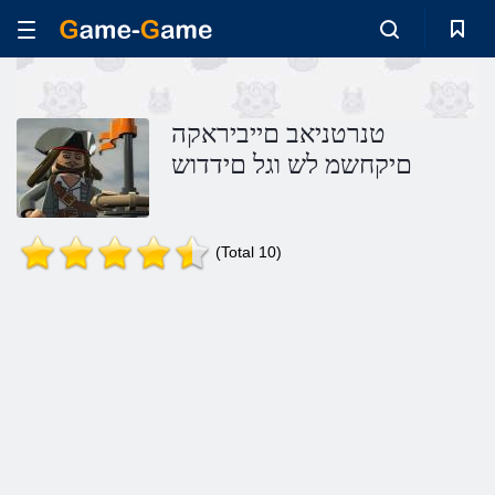
טנרטניאב םייביראקה
םיקחשמ לש וגל םידדוש
(Total 10)