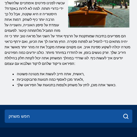
עכשיו לפנינו פירטים אימתניים שלהשליך
ידי כדורי תותח. למה לא לירות באקדח?
היסטוריה זו היא שקטה, אבל כל כך
הרבה יותר כיף לשחק. דמות אחת
עומדת על סיפון האונייה, והשנייה על
מזח המוביל מלחמתה קיטור. לפעמים
הם מפריעים בתיבות שמותקנות על הרציף אחד על השני ועל מראה טוב יותר כי זה
יהיה מתאים כדי להפיל זוג לפתוח סקירה. החץ מראה לך את הכיוון, ואם ירחף כראוי
מטרה יכולה לשקוע ספינת אויב. אנו מקווים שאתה מקבל את זה מהר יותר מאשר את
היריב שלך. זורק נעשים בזמן, אז להזדרז במיוחד מיותר. כולנו יודעים כמה הפירטים
יודעים איך לעשות כיף. לגו שודדי במהלך המשחק אתה יכול לקחת חלק בהילולת
הפיראט וריקוד שלהם לרקוד ושלבוא עם עצמם:
ראשית, אתה חייב לעשות את מנגינה פשוטה,
ולאחר מכן לאסוף כמה תנועות פרובוקטיביות,
כאשר אתה מוכן, לחץ על משחק ולצפות בתנועות של הפיראט שלך.