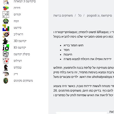
םיקחשמ 3 תמאתה
חידות
וקודוס
pogodi םיקחשמ ,ונ
כל
משחקים ברשת
המוז
סירטט
הקריקטורה וlaquo; פשוט להמתין! &Raquo; לעתים קרובות בהשוואה ל« טום וג'רי וraquo;. הדמיון בעלילה העיקרית הוא, אבל לפרק את זה בפירוט, הם ראו סתירות בולטות. באותו זמן,
דראיליב
כמו כיוון פוסט-הסובייטי שלנו ניסה להביא בקהל:
3D יקחשמ
חוש הומור בריא
IO יקחשמ
חסד
םיפלק יקחשמ
היענות
ידידות ואפילו את היכולת למצוא פשרה
רטילוס
טָמְחַׁש
יטתם מצחיקה על קליפת בננה ולהתפוצץ, תתלוש
ד, זה נראה בלתי מזיק & ndash יותר; אף אחד אחר לא ייקח
דייג
משחקים מקוונים
עצוע & laquo כיס; אלקטרוניקה וraquo;, הזוכה עם המשך או שיבוט רשמי קונסולות נינטנדו ביצת EG-
26. זאב זה רץ על פני המסך ולתפוס את הביצים להתגלגל המוטות. המשחק הפך נחשקת לכולם, אם כי קטן היה זמין. זה מפלרטט ילדים ומבוגרים מצפים לרגע שבו שיחק מספיק, הם ייתן להם כיף. בדיוק כמו היום, משחקים מזדמנים
כעת