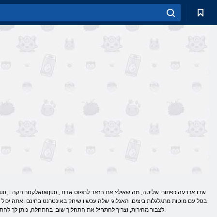
בסל עם מוטות מתגלגלות ביצים. האנלוגי שלה עכשיו שיחק באינטרנט בחינם ואתה יכול
לצבור מהירות, וצריך להתחיל את התהליך שוב. בהתחלה, נותן לך להתרגל למהירות יהיה מינימאלי, ואת מספר האובייקטים שתוכל לנווט במהירות אליהם, אבל המצב במהירות מתחמם.