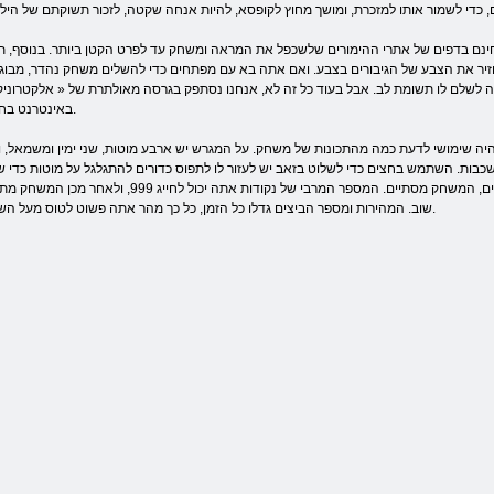
בחינם בדפים של אתרי ההימורים שלשכפל את המראה ומשחק עד לפרט הקטן ביותר. בנוסף, ת
זיר את הצבע של הגיבורים בצבע. ואם אתה בא עם מפתחים כדי להשלים משחק נהדר, מבוג
לם לו תשומת לב. אבל בעוד כל זה לא, אנחנו נסתפק בגרסה מאולתרת של « אלקטרוניקה וraquo; פשוט להמתין ול
באינטרנט בחינם.
תהיה שימושי לדעת כמה מהתכונות של משחק. על המגרש יש ארבע מוטות, שני ימין ומשמאל, 
כבות. השתמש בחצים כדי לשלוט בזאב יש לעזור לו לתפוס כדורים להתגלגל על ​​מוטות כדי 
ייפלו, לא לקרוס. זה שווה להחמיץ שלוש ביצים, המשחק מסתיים. המספר המרבי של נקודות אתה יכול לחייג 999, ולאחר
שוב. המהירות ומספר הביצים גדלו כל הזמן, כל כך מהר אתה פשוט לטוס מעל השדה.