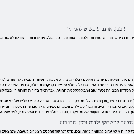
ובכן, ארנבת! פשוט להמתין!
ר. הם מתרחש לעתים קרובות תוקפנות בלתי מוצדקת, אנוכיות, השחתה עצמית, להתפרע. לפל
ו, מעד או דחף במורד המדרגות בלוע מלא שיניים. בקריקטורות שלנו, גם אם הזאב עם הארנבת ונמצא בעימות מתמי
זה האהבה האוניברסלית של בני זוג חסרי מנוחה לעשות ידידות טובה, כאשר היה צ
נסיעה למשחקי ילדות ובכן, חכו רגע
עתיקה, הוא לא יגרום למהומה כזאת. ובכן, פרט לכך שהשחקנים הצעירים לשעבר, שנמצאים 