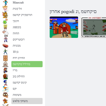
Minecraft
זול קונית
אחרון pogodi םיקחשמ ,ונ
תורוטקירק יקחשמ
חינוכי
בובספוג
החווה
רובוטריקים
מכוניות
בן 10
פשוט להמתין!
זאב אוהב ביצים
החירב רדח
םידליל םיקחשמ
מריו
החילזון בוב
קינוס יקחשמ
יִקס
משימות
משחקי פלאש