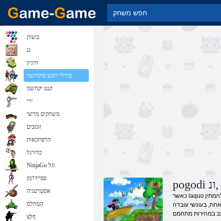
בועות
נג
היגיון
םידלי רובע םיקחשמ
קנט יקחשמ
ירי
משחקים מרוצי
זומבים
הרפתקאות
כדורגל
NinjaGo וגל
ספיידרמן
 ,ונ
אסטרטגיה
כאשר laquo הקריקטורה ו; פשוט להמתין! &Raquo; היה בשיא הפופולריות שלהם, זה עשה את המשחק של וlaquo; אלקטרוניקה וraquo;, שבו ארבעה כפתורי שליטה, מה שאילץ את הזאב לתפוס אדם
הָמָחלִמ
אחת, בעונשי עובדה
ףָלַצ