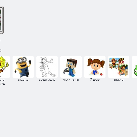
)
משחקים !ידוגופ ,ונ לפי קטגוריה:
םילזאפ
7 שנים
פריטי איסוף
םינבל תעיבצ
מיומנות
םינו
םיק