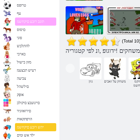
טרופס
עף
תונב רובע םיקחשמ
םיסוס
פוני
(Total 10
להתלבש
בארבי
פשוט להמתין!
זאב אוהב ביצים
מזון בישול
רעיש תבצעמ
צביעה
וקמ
משחק על זאבים
גוון
חשמ
םילשהל
אּופָק
םיינועבצ םיקולב
םירואזוניד
הרפתקאות
יתש רובע םיקחשמ
ילד אש ומים