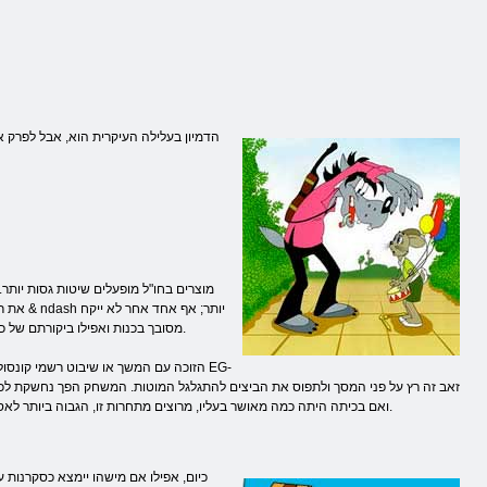
מוצרים בחו"ל מופעלים שיטות גסות יות
את ראש
את ראשו. ילדים ומבוגרים מעל uhohatyvalsya מסובך בכנות ואפילו ביקורתם של כל הסדרה המצוירת נכשל שוב ושוב לקלקל את החוויה, אבל תמיד בדיחות חוזרות היו מצחיקות.
בטלפונים ניידים וטאבלטים, לפני שאתה יכול לראות את האיש שפזיזות לוחץ על כפתורים וlaquo; אלקטרוניקה וraquo;. ואם בכיתה היתה כמה מאושר בעליו, מרוצים מתחרות זו, הגבוה ביותר לאסוף נקודות יהיה הזוכה.
כיום, אפילו אם מישהו יימצא כסקרנות 