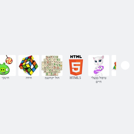
גן - ילדים
טיפול בבעלי
HTML5
חול יקחשמ
חידה
חינוכי
חיים