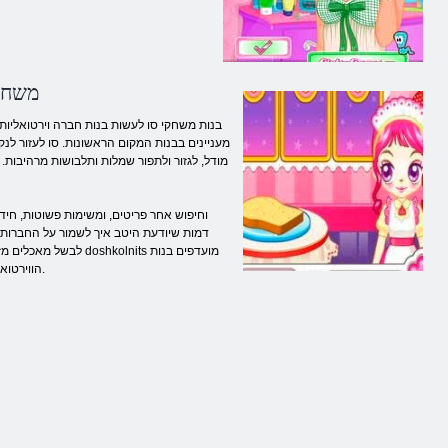
משחקי
בנות משחקי סו לעשות בנות חברה וירטואליות
מעניינים בבנות המקום הראשונות. סו לעזור ל
מודל, לגזור ולתפור שמלות ותלבושות מרהיבות
לבשל מאכלים מזרחיי
שבשתיקה. גלה העולם של ילדך של בידור & ndash הווירטואליים; משחקים מרתקים עם סו כבר מחכים לו.