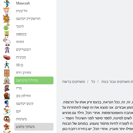
Minecraft
זול קונית
תורוטקירק יקחשמ
חינוכי
בובספוג
החווה
רובוטריקים
מכוניות
בן 10
החירב רדח
םידליל םיקחשמ
ו משחקים עבור בנות
כל
משחקים ברשת
מריו
החילזון בוב
זה, זה, ככל הנראה, בכעס זרק אותו על הרצפה.
קינוס יקחשמ
 והמון אבזרים. אני מוצא את זה קשה להתחרות על
יִקס
אהבה והאפוטרופסות. אחרי הכל, הילד גם מרגיש
 לשים למיטה, לספר סיפור לפני השינה? הקפד –
משימות
טנה לקערה לחיות מחמד צעצוע. במוחם של הבנות
משחקי פלאש