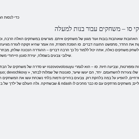
כדי לנסות ה
 סו – משחקים עבור בנות למעלה
 האהובות שאוהבות בובות ועוד מגוון של משחקים איתם. מגרשים במשחקים האלה הרבה, וכ
נקות את החדר, מתפשט החוצה דברים. סו הופכת תופרת, וזה אומר שהיא זקוקה לעזרה מגיעה
. לשחק משחקים כאלה, אתה יכול ללמוד כל כך הרבה דברים – ההגדרה הנכונה שולחן, מבחר
שילובי צבעים בשמלה, יצירת סגנון הייחודי משלהם.
יש סדרה של משחקים על הבחורה rozovovolosuyu וחיפוש אחר פריטים, ומשימות פשוטות, חידות ומפורטות, וצביעה חיות. ס
ם, להופיע על במה בלהקת רוק. צבעים בהירים ודמות בלתי נשכחת עשו את המשחקים הללו doshkolnits מועדפים ב