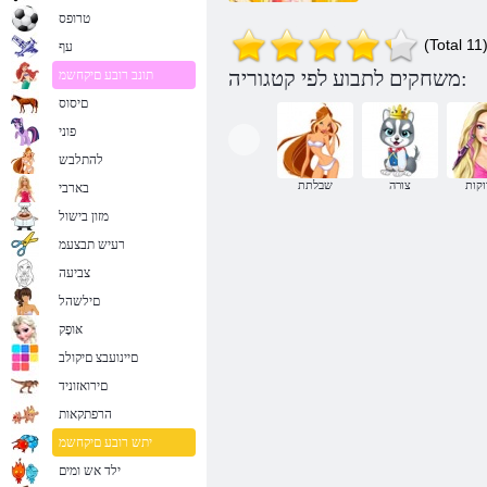
טרופס
(Total 11
עף
משחקים לתבוע לפי קטגוריה:
תונב רובע םיקחשמ
םיסוס
פוני
להתלבש
קות
צורה
שבלתת
בארבי
מזון בישול
רעיש תבצעמ
צביעה
םילשהל
אּופָק
םיינועבצ םיקולב
םירואזוניד
הרפתקאות
יתש רובע םיקחשמ
ילד אש ומים