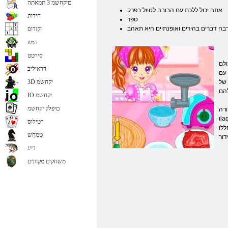
םיקחשמ 3 תמאתה
אתה יכול ללכת עם הבובה לטיול בפרק
חידות
ספר
רבה דברים בהירים ואופנתיים היא תאהב
וקודוס
המוז
סירטט
ולם
דראיליב
 עם
 של
3D יקחשמ
IO יקחשמ
םיפלק יקחשמ
ו – הוא לגמרי
וlaquo; devochkovy » דמות שיודעת היטב איך לשמור על החברות שלו צעירות להשתעמם. יחד, הם יעשו שיער, סגנונות של שמלות לבחור,
רטילוס
נות
טָמְחַׁש
דייג
משחקים מקוונים