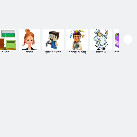
מתכונים לנערות
שמשות
ןולס תוקורסת
פריטי איסוף
איפור
תכנית