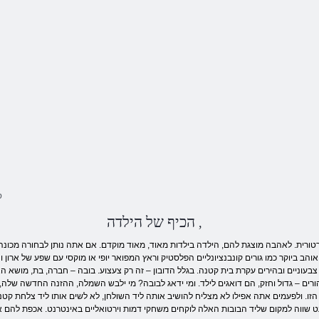
ס
הכיף של הילדה
,
טורית. לאהבה מוצגת להם, הילדה בילדות מאוד, מאוד מוקדם. אם אתה נותן לבחורה מכונה, 
 אוהב ביוקר כמו גורים קונבנציונליים הפלסטיק וראץ המפואר יופי או מוקסי עם שפע של ארון
בעוניים ובהירים עקרת בית קטנה. בגלל הדובון – זה רק צעצוע. בובה – חברה, בת, מושא ה
רים – גדול וחזק, הם דואגים לילד. ומי ידאג לבובה? מי ילבש השמלה, ההזנה החדשה שלה,
הזו. ולפעמים אתה אפילו לא מצליח להושיב אותה ליד השולחן, לא לשים אותו ליד צלחת ק