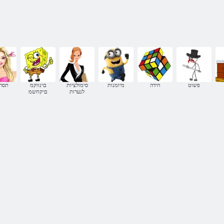
)
פשוט
חידה
מיומנות
סימולציות
םינווקמ
תסרו
לנערות
םיקחשמ