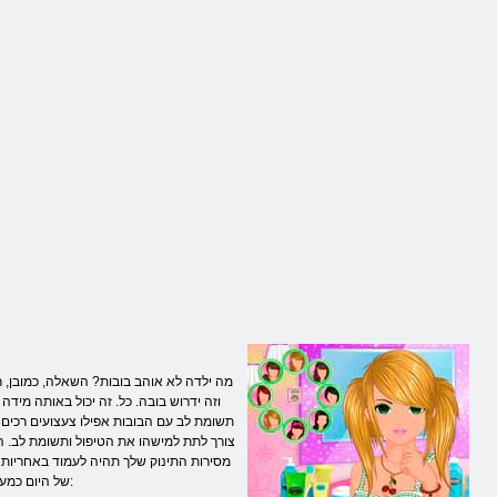
מה ילדה לא אוהב בובות? השאלה, כמובן, ר
וזה ידרוש בובה. כל. זה יכול באותה מידה
תשומת לב עם הבובות אפילו צעצועים רכים צ
צורך לתת למישהו את הטיפול ותשומת לב. הו
מסירות התינוק שלך תהיה לעמוד באחריות 
של היום כמעט שווה למקום שליד הבובות האלה לוקחים משחקי דמות וירטואליים באינטרנט. אכפת להם אפילו יותר מעניין. אחרי הכל, יש בחירה רחבה כגון: