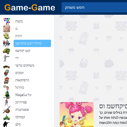
בועות
נג
היגיון
םידלי רובע םיקחשמ
קנט יקחשמ
ירי
משחקים מרוצי
זומבים
הרפתקאות
כדורגל
NinjaGo וגל
ספיידרמן
יקחשמ וס
אסטרטגיה
 בגילים שונים, כך
הָמָחלִמ
כשיו לנתח אותו על
ףָלַצ