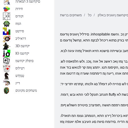
םיקחשמ 3 תמאתה
חידות
יקחשמ ןיווגניפ באלק
כל
משחקים ברשת
וקודוס
המוז
סירטט
םידליל ןיווגניפ ןודעומ .inhospitable םילקאב דורשל ולכוי אל םישנא יכ ,ןאכל םיאב אל םיריי .ראופמ םוקמה תא אוצמל ןנערמ ןנערמ ריווא גזמ יבהוא לבא .םיקיחצמ םיניווגניפ תויחל םידומח םיתבב ןאכו ,םיהובג םינוחרק ןיב .והשמ
דראיליב
רתוי בורק םתוא ריכהל לבקמ התא ,קחשל ןודעומ ם
3D יקחשמ
מעב ובשייתה םישנא הזיא תוארל ןמזה עיגה לבא
IO יקחשמ
םיפלק יקחשמ
.רדבמו דואמ םידומח םלוכ ןיידע לבא ,עבצו הרוצ ,הנוש יפוא תונוכת , .ונלצא ומכ ,םהל םיגאוד םילעבה .םיירקיעה םיביכרמה תשולש לע טולשל לגוסמ םג אוהו ,םיניווגניפה ראש .בר ןמז ןאכ ראשנ אל אוה ,ןוכנ .ולש הלפאפה לש
גו ,הקיסומ תנג .יחמצ ןוזמ קר לכואש בוד אוה
רטילוס
פחמ אוהו ,ריעה ןמ דימתמה שערה ןמ דרטומ אוה
טָמְחַׁש
דייג
ש םהייח לע דומלל םג ולכותו ,קתרמו יתריצי יד
משחקים מקוונים
א ובש ,דומח fluffy לע חכשת לא
 םיוסמ רפסמ תגשה ,תופיצרב םיטירפ השולש ףוס
.םהל םיטירפ המכ תפסוהו םידגב לש םיטרפ םע ותוא דייצל ןכמ רחאלו ,ד .האצותה תא רומשלו ,ותוא רובע םש רוציל ,ףוסבל .הליחת ותוא ביכרהל ךירצ התא ,הנומתב גצומ המ תוארלו
 הדיח .םידומח םיוות םע העיבצ אלמ יאנפה ןמז