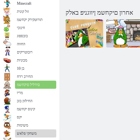
Minecraft
אחרון םיקחשמ ןיווגניפ באלק
זול קונית
תורוטקירק יקחשמ
חינוכי
בובספוג
החווה
רובוטריקים
מכוניות
תורסחה תוינזחפה
:1 המישמ PSA
ןיווגניפ באלק
בן 10
ןיווגניפ ןודעומ
ןווקמ העיבצ ףד
החירב רדח
םידליל םיקחשמ
מריו
החילזון בוב
קינוס יקחשמ
יִקס
משימות
משחקי פלאש