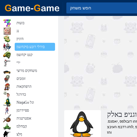
בועות
נג
היגיון
םידלי רובע םיקחשמ
קנט יקחשמ
ירי
משחקים מרוצי
זומבים
הרפתקאות
כדורגל
NinjaGo וגל
ספיידרמן
גניפ באלק
אסטרטגיה
.םיריעצ םינקחש ומכ םיניווגניפ ןודעומ םניח םינווקמ םיקחשמב קחש .םהלש תואקתפרהל ףרטצהל ולכוי תויחל םירוביג ךיא וארי םה .ןיווגניפ לש תונטק דמחמ תויח - םמצע הלפאפהו דובולפפ ,יאסנס
הָמָחלִמ
 ,לודג רדבמ העיבצ
והז
ףָלַצ