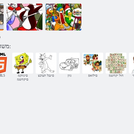
)
דיסני קלאב
משחקים ןיווגניפ ןודעומ לפי קטגוריה:
פינגווין מכתבים
מוסתרים
קלאב פינגווין
י
חול יקחשמ
םילזאפ
גוון
םינבל תעיבצ
םינווקמ
ML5
םיקחשמ