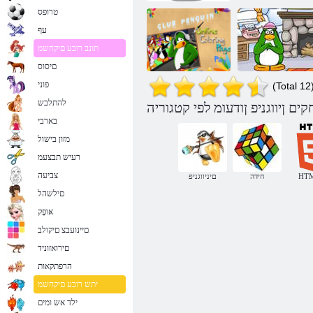
טרופס
עף
תונב רובע םיקחשמ
םיסוס
פוני
(Total 12
תורסחה תוינזחפה
להתלבש
:1 המישמ PSA
ןיווגניפ באלק
בארבי
ןיווגניפ ןודעומ
ןווקמ העיבצ ףד
מזון בישול
רעיש תבצעמ
צביעה
HT
חידה
םיניווגניפ
םילשהל
אּופָק
םיינועבצ םיקולב
םירואזוניד
הרפתקאות
יתש רובע םיקחשמ
ילד אש ומים