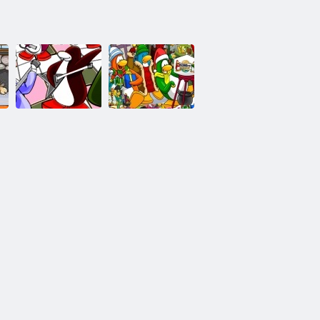
דיסני קלאב
פינגווין מכתבים
מוסתרים
קלאב פינגווין