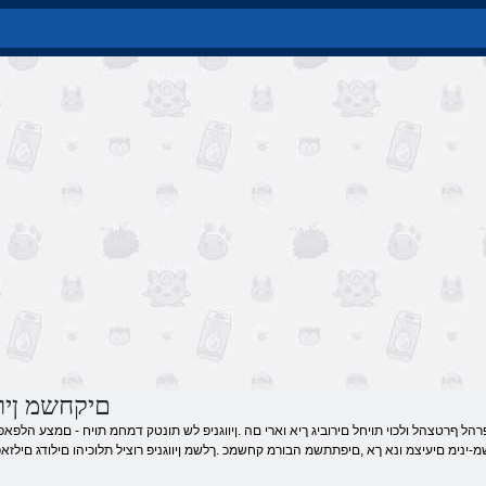
םיקחשמ ןיוו
ינימ םיעיצמ ונא ךא ,םיפתתשמ הבורמ קחשמכ .ךלשמ ןיווגניפ רוציל תלוכיהו םילודג םילזאפ