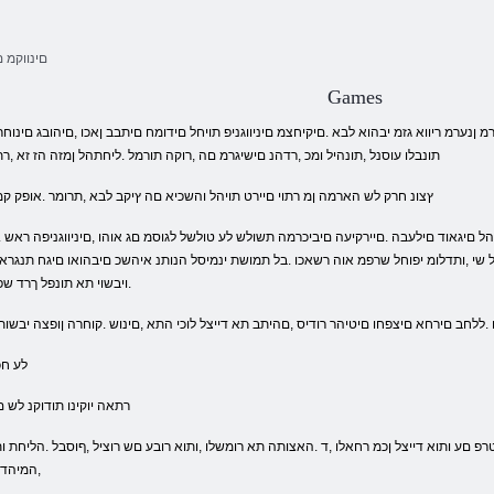
םינווקמ ם
Games
תונבלו עוסנל ,תונהיל ומכ ,רדהנ םישיגרמ םה ,רוקה תורמל .ליחתהל ןמזה הז זא ,
.ץצונ חרק לש הארמה ןמ רתוי םיירט תויהל והשכיא םה ץיקב לבא ,תרומר .אופק ק
 ,ותדלומ יפוחל שרפמ אוה רשאכו .בל תמושת ינמיסל הנותנ איהשכ םיבהואו םיגח תנגראמ ם
.ויבשוי תא תונפל ךרד ש
לחב םירחא םיצפחו םיטיהר רודיס ,םהיתב תא דייצל לוכי התא ,םינוש .קוחרה ןופצה יבשות ל
.תונחב תונקל לוכי הת
.רתאה יוקינו תודוקנ לש
,המיהדמ