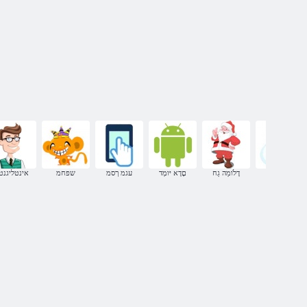
החורף
דָלֹומַה גַח
םָדָא יּומְד
עגמ ךסמ
שפחמ
אינטליגנט