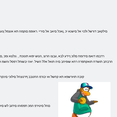
הרבחב תושדח תואקתפרה רחא שופיחב םיה תואל אלל השיל .יאה יבשותל רפסל והשמ ול שי
:קזבה תויורשפא תא קחשל וא יבורמ החטבב ףרטצהל םילוכי םינקח .ל