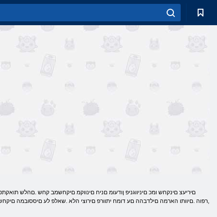
,רפוה .םיוותו הארמה םילדבהה םע דומח יתוורפ םירוצי הלא .שאלפ לע םיססובמה םיקחשמ-