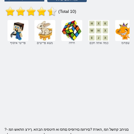
(Total 10)
שפחמ
כמה אתה חכם
חידה
מצא פריטים
פריטי איסוף
?םניחב קחשל המ ,הארת ?םירזומ םירופיס םתס וא תיטסימ הבהא .ךירצ התאש המ -