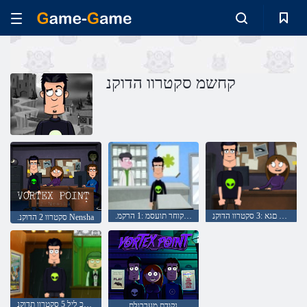
קחשמ סקטרוו הדוקנ
תוצלפמ םגא :3 סקטרוו הדוקנ
.סקטרוו הדוקנ םיקוחר תועסמ :1 הרקמ
.סקטרוו 2 הדוקנ Nensha
םישודקה לכ ליל 5 סקטרוו תדוקנ
נקודת מערבולת