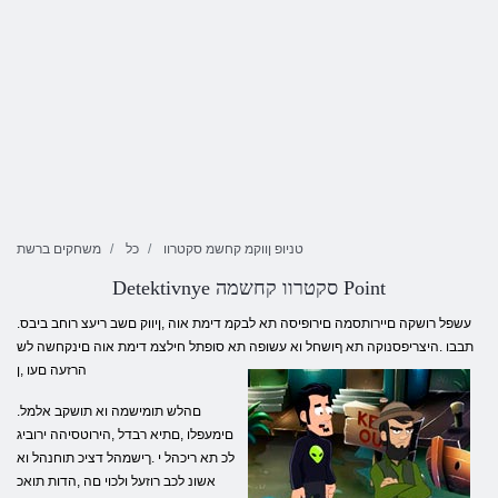
טניופ ןווקמ קחשמ סקטרוו
כל
משחקים ברשת
Detektivnye סקטרוו קחשמה Point
.עשפל רושקה םיירותסמה םירופיסה תא לבקמ דימת אוה ,ןיווק םשב ריעצ רוחב ביבס
תבבו .היצריפסנוקה תא ףושחל וא עשופה תא סופתל חילצמ דימת אוה םינקחשה לש
הרזעה םעו ,ן
.םהלש תומישמה וא תושקב אלמל
םימעפלו ,םתיא רבדל ,הירוטסיהה ירוביג
לכ תא ריכהל י .ךישמהל דציכ תוחנהל וא
אשונ לכב רוזעל ולכוי םה ,הדות תואכ