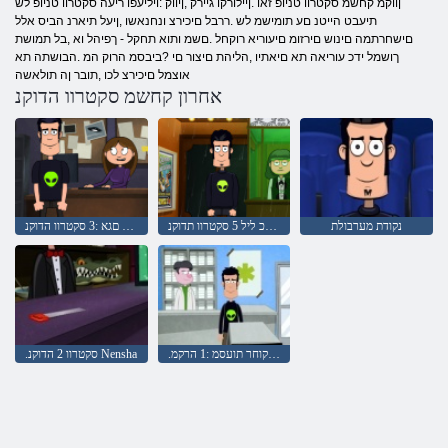
ןווקמ קחשמ סקטרוו טניופ זאו .ןיילורקו גיירק ,ןיווק :ויליעפו ריעה סקטרוו טניופ לש
תיעבט הייטנ םע תומישמ לש .ררבל םיכירצ ונחנאשו ,ןיעל תיארנ הביס אלל
םישחרתמה םינוש םירזומ םיעוריא רוקחל .םשמ ותוא תחקל - ךפיהל וא ,בל תמושת
ךושמל ידכ עוריאה תא םיאתיו ,הליהת םיצור םי ?ביבסמ הרוק המ .הבושתה תא
אוצמל םיכירצ לכו ,תובר ןה תולאשה
אחרון קחשמ סקטרוו הדוקנ
נקודת מערבולת
םישודקה לכ ליל 5 סקטרוו תדוקנ
תוצלפמ םגא :3 סקטרוו הדוקנ
.סקטרוו הדוקנ םיקוחר תועסמ :1 הרקמ
.סקטרוו 2 הדוקנ Nensha