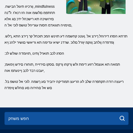
.ןורכיזו תיגול הבישח ,mindfulness
תחתפמ םלשומ אוה הז רנא'ז .ל"נה
םירושיכה תא רישכהל ידכ םג אלא
,םוימויה תוגאדמ חסות עגריהל טושפ לוכי אל ה
.תרחא הסרג דירוהל ךירצ אל .ןעטנ קחשמה דע תוינש המכ תוכחל קר ךירצ התא ,ךלש
ןפדפדה ןולחב ןווקמ ץורל םלוכ .שרדנ ישיא עדימה תא וריאשי םושיר ילהנ ןיא
:הסרג לכב תוארל ןתינו ,תויומדה שולש לכ
;תמאה תא אוצמל רזוע דימת ולש ןרקחו ןרקס .םסקו םירזייח ,תוחורו םידש ןימאמ
,יעבט רבד לכב ןיינעתמ אוה
.ריעצה רודה תקתפרה שלב לע הריעצ תמודיקה ירוביד םע ךשמה .לוכי אל טושפ בל
םש אל םהירוה םע םהלש ןוימדה