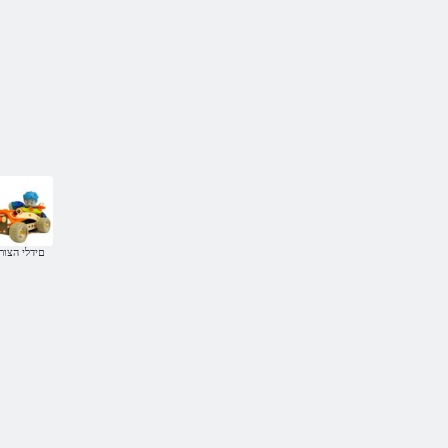
םידלי הצור