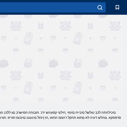
סרפסקא .םהלש דעיה לא םתוא תחקל רהממ התאו ,הז ךותל םינעטנ םינכומ תוריפ .תורומ