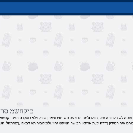
םיקחשמ סרפ
המ איה המידק ךרדה יכ ,תיארחאו הבושח המישמ יהוז .ולוכ לוביה תא דבאלו ,ךפהתהל ,הט