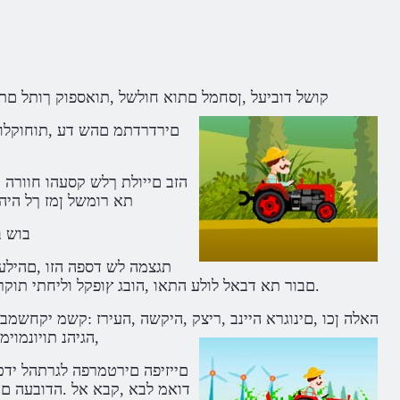
.קושל דוביעל ,ןסחמל םתוא חולשל ,תואספוק ךותל םתו
תא רומשל ןמז ךל היהי
.בוש 
.םבור תא דבאל לולע התאו ,הובג ץופקל וליחתי תוקרי
,הגיהנ תויונמוי
דואמ לבא ,קבא אל .הדובעה םע