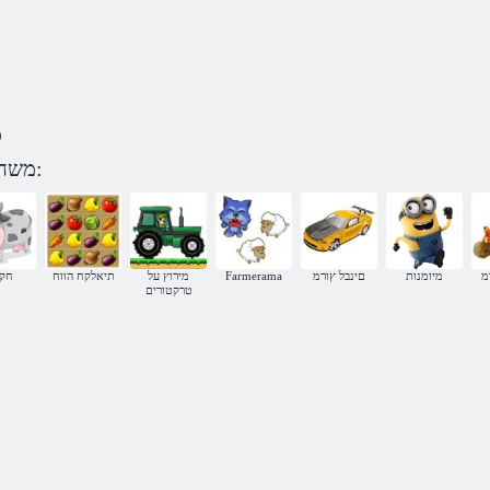
)
משחקים סרפסקא תווח לפי קטגוריה:
מ
מיומנות
םינבל ץורמ
Farmerama
מירוץ על
תיאלקח הווח
חקל
טרקטורים