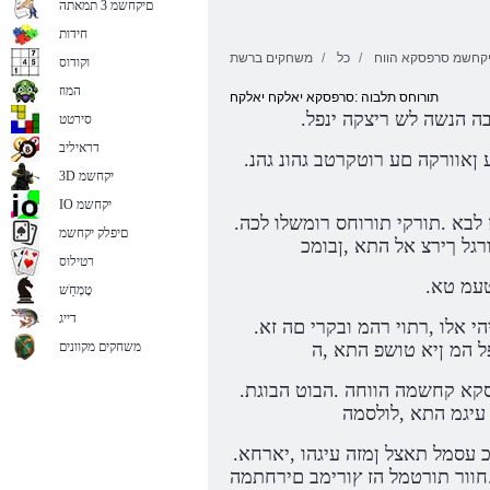
םיקחשמ 3 תמאתה
חידות
יקחשמ סרפסקא הווח
כל
משחקים ברשת
וקודוס
המוז
תורוחס תלבוה :סרפסקא יאלקח יאלקח
בה הנשה לש ריצקה ינפל
סירטט
דראיליב
.םירדרדתמ םהש דע ,תוחוקלו ןסחמל ופטקנש תוקריה תא תוריהמב ריבעהל .םילשב תוריפ סומע ןאוורקה םע רוטקרטב גהונ גהנ
3D יקחשמ
IO יקחשמ
.הזב םייולת ךלש קסעהו חוורה .תולוגנרתה תא קחצי אוה ,רהממ ימ ,רמוא רשא ,הרמאה תא רוכז לבא .תורקי תורוחס רומשלו לכה
םיפלק יקחשמ
רגל ךירצ אל התא ,ןבומכ
רטילוס
טעמ טא
טָמְחַׁש
דייג
.תגצמה לש דספה הזו ,םהילע ועיפוי םיקדסו םיעקשו ,תוריפל קיזהל לול .םתוא רוכמל ןמז ךל היהי אלו ,רתוי רהמ ובקרי םה זא
פל המ ןיא טושפ התא ,ה
משחקים מקוונים
.האלה ןכו ,םינוגרא היינב ,ריצק ,היקשה ,העירז :קשמ יקחשמב םיחכונ .ואולמב ותוא רומשל ,ןעטמה לש חולשמ אקווד אוה סרפסקא קחשמה הווחה .הבוט הבוגת
 עיגמ התא ,לולסמה
.םייזיפה םירטמרפה לגרתהל ידכ ,תינוכמה תאו שיבכה תא שיגרהל ,הווחה .המישמה תא אלמל ידכ עסמל תאצל ןמזה עיגהו ,יארחא
חוור תורטמל הז ץורימב םירחתמה