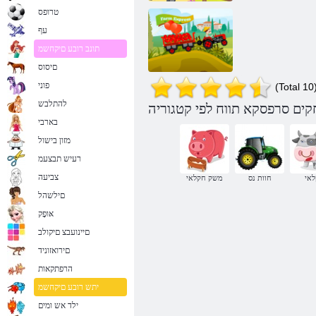
טרופס
עף
תונב רובע םיקחשמ
םיסוס
פוני
(Total 10
להתלבש
בארבי
חוות אקספרס
מזון בישול
רעיש תבצעמ
צביעה
אי
חוות נס
משק חקלאי
םילשהל
אּופָק
םיינועבצ םיקולב
םירואזוניד
הרפתקאות
יתש רובע םיקחשמ
ילד אש ומים