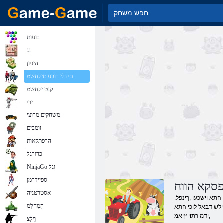
בועות
נג
היגיון
םידלי רובע םיקחשמ
קנט יקחשמ
ירי
משחקים מרוצי
זומבים
הרפתקאות
כדורגל
NinjaGo וגל
ספיידרמן
סקא הווח
אסטרטגיה
.םיכילהתה לכב טולשל םיבייח םימזי ,חילצי קסעהש ידכ .תובוחה תמישרב םג ללכנ הרוחסה לש הלבוהה תאו ,תכלכולמה הדובעה תא .תפרוצמה ןאוורק וילא רוטקרט הגיהנ קחשמ התא וישכעו ,ךינפל
הָמָחלִמ
ילש דבאל לוכי התא
,ידמ רתוי ץיאמ
ףָלַצ