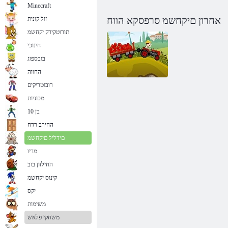
Minecraft
אחרון םיקחשמ סרפסקא הווח
זול קונית
תורוטקירק יקחשמ
חינוכי
בובספוג
החווה
רובוטריקים
מכוניות
בן 10
חוות אקספרס
החירב רדח
םידליל םיקחשמ
מריו
החילזון בוב
קינוס יקחשמ
יִקס
משימות
משחקי פלאש