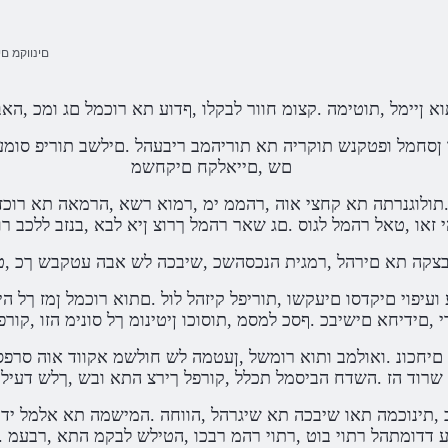
םינווקמ ם
א ןיימל ,תוטימה .קצומ חוור לבקלו ,ףדוע תא רוכמל םג ומכ ,הא
םש ,םייאלקח םיקחשמ
 זאו ,טאל רהמל לגוס .םג שאר רהמל ךרוצ ןיא לבא ,בנזב ללכב רו
בצקה תא םירהל ,רמגית הנכסהשכ ,שיבכה לש אבה עטקבש ךכ ,
 ,םידיחא םישיבכ .ףסכ למסמ ,תוסוכו ןיטינומ ךל סונימ הזו ,קור
מ שרוד הז .השדח הביסמל תכלל ,קורפל ךירצ התא ובש ,ךלש דעיל
 דדומתהל רתוי בוט ,רתוי רהמ רבכו ,הטילש לבקמ התא ,רבעמ .