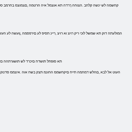
.םירענה ינפמ רתתסהל תוניפ שקבמו ,השדחה הירוטירטב ,תיבב ומצע תא השע תוריהמב לות .יתוורפ halunishki