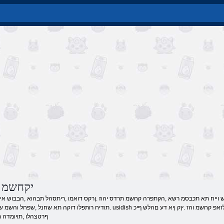
יננאו Tittu יקחשמ
.תודיח רותפלו דוקה תא שחנל ,שפחל והשמ שי ןמזה לכ יכ ,םוקמב usidish אל ,םמעשמ א .תניינעמו השדח הדובע איקמ לכו ,ווצי ווצת םיר
ףרטצהלו ,תויומדה ת