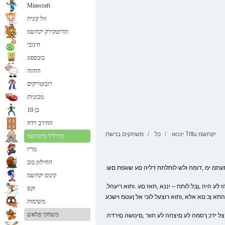
Minecraft
זול קונית
תורוטקירק יקחשמ
חינוכי
בובספוג
החווה
רובוטריקים
מכוניות
בן 10
החירב רדח
יננאו Tittu יקחשמ
כל
משחקים ברשת
םידליל םיקחשמ
מריו
החילזון בוב
תעתמ ימ ,דומח ולש לותלתח דליה םע שוגפת םש
קינוס יקחשמ
.םנמנל טילחה רענה ,םיקחשמ לש ףייעו ,בוחרל לעופ .םהיתועד תא ןובשחב הז לע היה ,ןבל לותח – יננא ,תאז םע .ותוא ריעהל ,Titta לע ץופקל הליחתה איהו ,קחשל ךישמהל התצר טושפ איה .חאב לענו חבטמב השינב תללוה הדלי
יִקס
תא ןכ םא אלא ,ותוא רוצעל לוכי אל ןעטמ וישכע
משימות
משחקי פלאש
יצל ידכ ךסמה לע םיצחה לע חוור ,םינושה םירדח