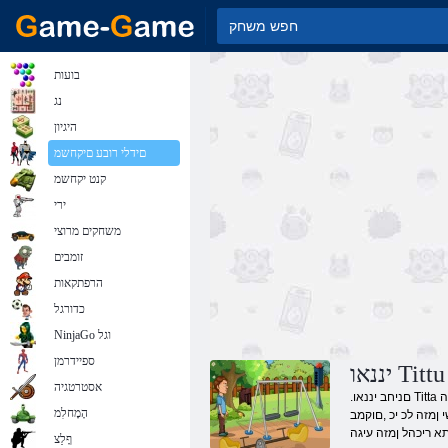
בועות
נג
היגיון
םידלי רובע םיקחשמ
קנט יקחשמ
ירי
משחקים מרוצי
זומבים
הרפתקאות
כדורגל
NinjaGo וגל
ספיידרמן
אסטרטגיה
.םניחב יננאו Titta םינווקמ םיקחשמ קחשל םכתא םינימזמ ונא ,שופיח תוססובמ תומישמ .וילעבל ןבל לותח לש וייח תא תכבסמ רשא ,הקתפרה קחשמ תרדס יהוז .ןרקס דואמו ,ריתסהל תבהוא ,הבבוש איה
הָמָחלִמ
בוע םירבדה ובש הנהמ לזאפ קחשמ והז .ץק ןיא דע םהלש ףיכ
א ריכהל ןמזה עיגה
ףָלַצ