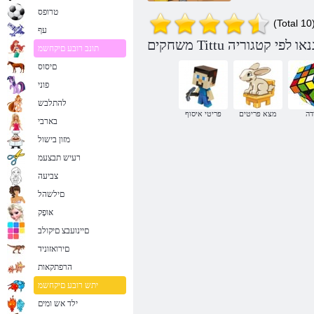
טרופס
(Total 10
עף
תונב רובע םיקחשמ
םיסוס
פוני
להתלבש
דה
מצא פריטים
פריטי איסוף
בארבי
מזון בישול
רעיש תבצעמ
צביעה
םילשהל
אּופָק
םיינועבצ םיקולב
םירואזוניד
הרפתקאות
יתש רובע םיקחשמ
ילד אש ומים