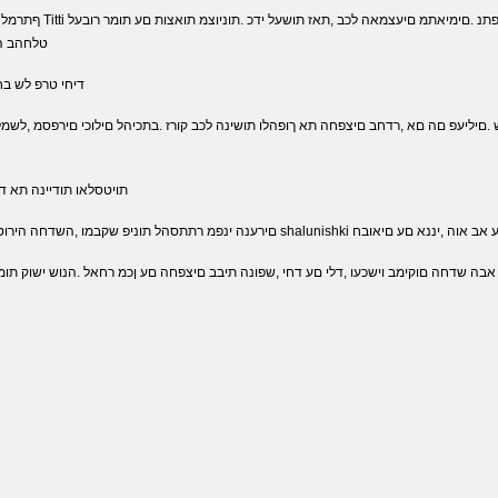
טלחהב הת
.דיחי טרפ לש ב
.תויטסלאו תודיינה תא ד
s תא סופתל תושדח םיכרד לש תושגרתהה םע אב אוה ,יננא םע םיאובח