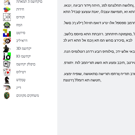
םיקחשמ 3 תמאתה
.ףתרמל ,ןחלושה תחלצהמ לפנ ,היחה ףדור רוביגה ,יננאו Titti קחשמה לש ינשה קלחב .הצוחה ךרדה תא אוצמל איה הרטמה ,םצמוצמ בחרמב ספתנ .םימיאתמ םיעצמאה לכב ,תאז תושעל ידכ .תוניוצמ תואצות םע תומר רובעל
חידות
א זא ,תומישמ עצבלו ,יאנת עוצעצ קובדל התא
וקודוס
חרמב ספספל אלו ינרע דואמ תויהל ךילע ךכ םשל
המוז
סירטט
.המולעתה דוק תא שמשל לוכי ריק רויצ וא רויצ ,ריינ תסיפ לע םירפסמה ,ןועשה לע העש .םיליעפ םה םא ,רדחב םיצפחה תא ךופהלו תושינה לכב קורז .בתכיהל םילוכי םירפסמ ,לשמל ,םוקמוקה תיתחתב .רהבתת התא םיוסמ בלשב
לבא ,םיכירצ םהש המ תא ןיבמ אל התא דוע לכ
דראיליב
3D יקחשמ
באי אלש ידכ ,םילותיפ רובע רדהנ רוטלומיס הנה
IO יקחשמ
םיפלק יקחשמ
רטילוס
.העוט אל לבא ,םהלש דמחמה תייח םיקחשממ החונמ תצק בשח אוה .איצממ סדנוק אבה שדחה םוקימב וישכעו ,דלי םע דחי ,שפונה תיבב םיצפחה םע ןכמ רחאל .הנוש ישוק תומרב תודיח ןורתפו תורישה םתאוושה ,שופיח ימצע
טָמְחַׁש
,חטשה תא דומלל ךרטצת
דייג
משחקים מקוונים