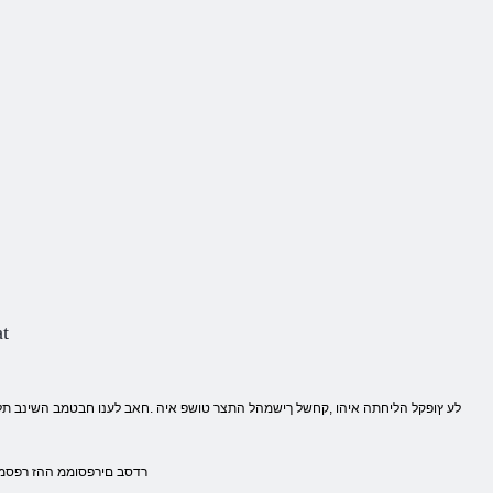
ry Titta
.רדסב םירפסוממ ההז רפסמ ר