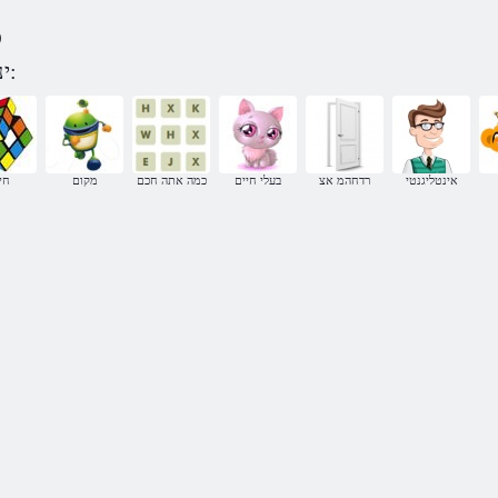
)
משחקים Tittu יננאו לפי קטגוריה:
אינטליגנטי
רדחהמ אצ
בעלי חיים
כמה אתה חכם
מקום
חי