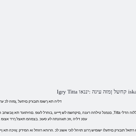
Ig קחשל ןמזה עיגה :יננאו iskat
.דליה תא ךשומ תובורק םיתעל ,ןמזה לכ ע
עסנ דליה ,וזכ תוגהנתה לע סעוכ .בצמהמ תאצל ךרד אצומ ה
תאל תובורק םיתעלו ישומיש ךרוצ תויהל לוכי אשונ לכ .הרוחא רוזחל וא המידק :ןוויכה תא ןי