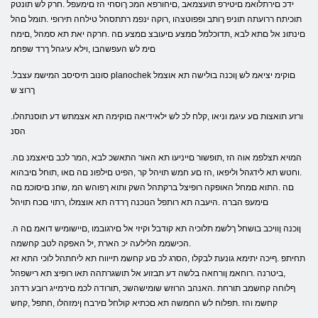
ידכ םירתלואמ םיטירפ תועצמאב ,םיחורפא המכ ךוסחי הז םימעפל .חרק לש תונטק
תוכיתח ררועתה תוניפ ךותב ופפוטצהו ,רוקה ינפמ רתתסהל טילחה תירופי .תומל םהל
םינתונ אל םתא לבא ,תדוכלמל םמצע םיעובצ םמצע םה .חרקה יאת תא סמהל ,םימח
םימ לש העפשהבו ,וילא עיגהל ךרד שפחמ
.סונוב תיסיסב המישמ עצבל planochek םוקימ יציאמ לש ןוכנה בולישה תא אוצמל
ךרוצ ש
.ורזע תואצות םע עיגמ וניאו ,קלח לכ לש ילאידיאה םוקימה תא אצמתש דע תוסנתהלו
הסנ
.המויא תצלפמ אוה הז ,תופשור םייניעו תא האור התאשכ לבא ,המר לכב םיאצמנ םה
.וחטש תא לידגהל וליפאו ,הז םע חמש תויהל קר ,הפיט םילפונ םה םאו ,תוחל םיבהוא
םה .התוא םמחל האופקה רופיצל ברקתהל השק ותוא ךפוהש המ ,שחנ םיסוכמ םה
םימעפ הברה .היעבה תא רותפל הנוכנה ךרדה תא אוצמלו ,רתוי םכח תויהל
.ןוכנה ןוויכב בושחל ךלשמ תלוכיה תא קודבל וקיזי אל םירגובמו ,םיישומיש דואמ םה ה
.הכישממ הלילעה יכ הארת ,יל האפקה לטב קחשמה
תחיתפ .ףיכה יתימא גונעת לבקלו ,הסרג לכ םע קחשמ תייווח תא ליחתהל לוכי התא זא
,ביטרנה .רוחאמ ןורחאה בלשה דע תבזוע אל תושגרתהה תאו רופיצ תא רישפהל
ףלוחה קחשמב תורחת .האנהב הרוזש שומישהשכ ,תורודה לכמ םירמייג רובע רדהנ
קחשמ והז .תפלוח לש החמשה תא םכתיא קולחל םירבח ןימזהלו ,חתפל ,קחש