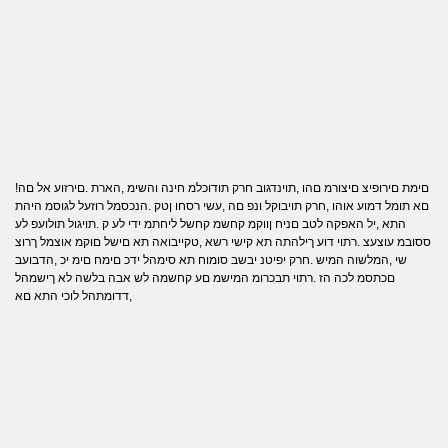
!םימת םירופיצ םיצורמ םהו ,תוינדגוב חרק תודוכלמ חינה והשימ ,הארת .םירזוע אל םה
םא תומל דמוע אוהו ,חרק תויבוקל ונפ םה ,עשי רסחו ןטק .הנכסמל רוזעל לגוסמ היהת
התא ,יל האפקה לטב םניח ןווקמ קחשמ קחשל ליחתמ ידי לע ק .תויגול תולועפ לע
ססובמ עוצעצ .רתוי דוע ךילהתה תא קישי רשא ,טקייבואה תא םישל םוקמ אוצמל ךרוצ
שי ,המלשוה המיש .חרק יפיטנ יבשב סומוח תא סימהל ידכ םימח םימ יכ ,הדבועב
םכתסמ לכה הז .רתוי תבכרומ המישמ םע קחשמה לש אבה בלשה לא ךישמהל
,דדומתהל לוכי התא םא