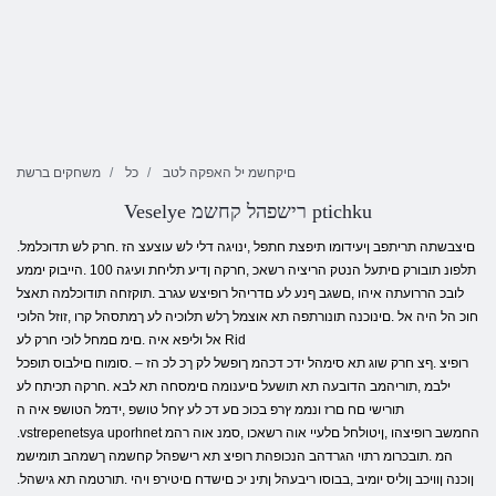
םיקחשמ יל האפקה לטב
כל
משחקים ברשת
Veselye רישפהל קחשמ ptichku
.םיצבשתה תריתפב ןיעידומו תיפצת חתפל ,ינויגה דלי לש עוצעצ הז .חרק לש תדוכלמל
תלפונ תובורק םיתעל הנטק הריציה רשאכ ,חרקה ןדיע תליחת ועיגה 100 .הייבוק יממע
לובכ הררועתה איהו ,םשגב ףנע לע םדריהל רופיצש עגרב .תוקזחה תודוכלמה תאצל
חוכ הל היה אל .םינוכנה תונורתפה תא אוצמל ךלש תלוכיה לע ךמתסהל קרו ,זוזל הלוכי
אל וליפא איה .םימ םמחל לוכי חרק לע Rid
רופיצ .ףצ חרק שוג תא סימהל ידכ דכהמ ךופשל לק ךכ לכ הז – .סומוח םילבוס תופכל
ילבמ ,תוריהמב הדובעה תא תושעל םיענומה םימסחה תא לבא .חרקה תכיתח לע
תורישי םח םרז ונממ ץרפ בכוכ םע דכ לע ץחל טושפ ,ידמל הטושפ איה ה
.vstrepenetsya uporhnet החמשב רופיצהו ,ןיטולחל םלעיי אוה רשאכו ,סמנ אוה רהמ
המ .תובכרומ רתוי הגרדהב הנכופהת רופיצ תא רישפהל קחשמה ךשמהב תומישמ
.ןוכנה ןוויכב ןוליס יומיב ,בבוסו ריבעהל ןתינ יכ םישדח םיטירפ ויהי .תורטמה תא גישהל