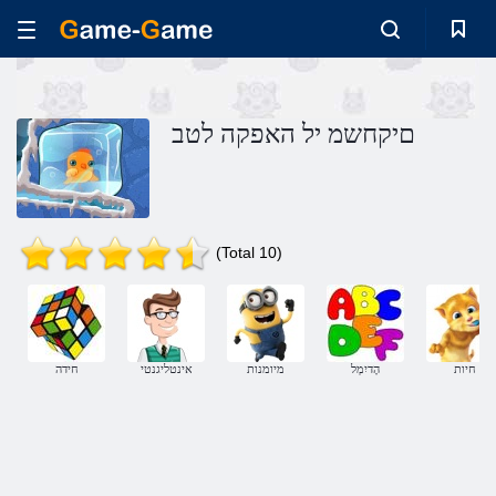
םיקחשמ יל האפקה לטב
(Total 10)
חיות
הָדיִמְל
מיומנות
אינטליגנטי
חידה