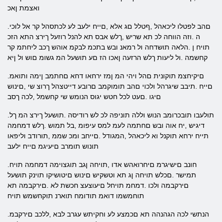
ואצמת ןאכ
.םהב לפטלו ליכאהל ,ףטלל םג אלא ,םייח ילעב לע לכתסהל קר אל לוכי
ה .וזה הווחה לכ תא שריש ,ךלש אבס תא להנל רוזעל ךירצ התא הזכ
תויח ן .הלאה תושדחה ול רמאנ ובש בתכמ לבקמ אוהש ךכב ליחתמ קר
קחשמה .ול ליעות ךלש הרזעה ןאכו הז םע תושעל המ גשומ םוש ול ןיא
.םיקיחצמ תוקונית םהל ויהי המ ןמז ירחאו דחא םחתמב ןימה ותואמ
םייח .תיבב שיגרהל ולכוי םהב תומוקמב םרובע דייטצהל ךרוצ שי ,םינוש
םיגו .םעט לכל חטש יגוס הנומש שי קחשמל ,לכה ךסב
.תולעבו תובכרומב הנוש וללה תוניפה לכ לש רודיסה .תושעל ךירצ המ ךל
דיגיש ,יח אוה ובש םחתמה לעמ למס עיפומ ,בל תמוש .ךלש דמחמה
תייח ירחא תוקנל וא ליכאהל ,המגודל .םייחב ומכ שממ ,תורודב וליפאו
תונוש תומרב םיעיגמ םייח ילעב
.חונב םישיגרמ םיחרואהש אדו ,תויחה ןגב תוגצוימה דמחמה תויח
תמישר .םכלש תויחה ןג תא וטשקיש םינוש םיטושיקו תוינק תושעל
םירקבמה ולכו .דמחמ תויחל םיעוצעצ חכשת לא .םירקבמה תא
תוחמשמו דואמ תודומח תוארנ תוקחשמש תויח
.הנתשי לכה הגהנהה תא םכמצע לע וחקיתש עגרב לבא ,ללכב םירקבמ