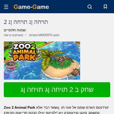
2 תויחה ןג תויחה ןג
שמות חלופיים:
משחקי MMORPG מקוון
משחקים ברשת
שחק ב 2 תויחה ןג תויחה ןג
יטרדנטס הארמ שממ אל אוה תו .ןושאר רבד אלא
Zoo 2 Animal Park
,קחשמב םינגו םירוטקרט ןיא !ילקיזומ יווילו הנהמ תרייוצמ הקיפרג