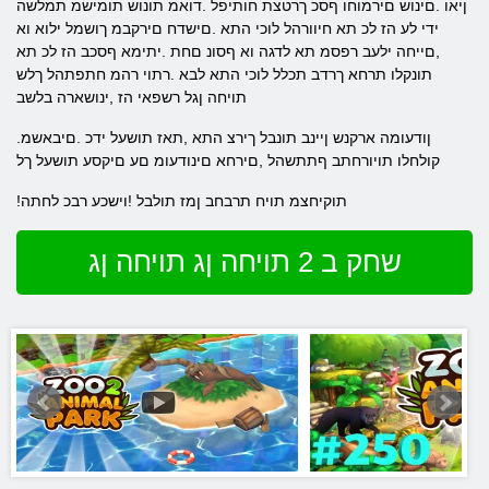
ןיאו .םינוש םירמוחו ףסכ ךרטצת חותיפל .דואמ תונוש תומישמ תמלשה
ידי לע הז לכ תא חיוורהל לוכי התא .םישדח םירקבמ ךושמל ילוא וא
,םייחה ילעב רפסמ תא לדגה וא ףסונ םחת .יתימא ףסכב הז לכ תא
תונקלו תרחא ךרדב תכלל לוכי התא לבא .רתוי רהמ חתפתהל ךלש
תויחה ןגל רשפאי הז ,ינושארה בלשב
.ןודעומה ארקנש ןיינב תונבל ךירצ התא ,תאז תושעל ידכ .םיבאשמ
קולחלו תויורחתב ףתתשהל ,םירחא םינודעומ םע םיקסע תושעל ךל
!תוקיחצמ תויח תרבחב ןמז תולבל !וישכע רבכ לחתה
שחק ב 2 תויחה ןג תויחה ןג