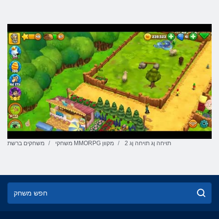
2 תויחה ןג תויחה ןג
משחקי MMORPG מקוון
משחקים ברשת