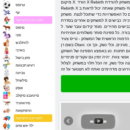
מיקום X. הורד X Rebirth יכול רק משתמשים מבוגרים. למי שעדיין לא הגיע לבגרות, גישה למשחק סגורה. משחק להורדת X Rebirth מתוך האתר הרשמי או טרום להגיש בקשה לרכישתה. וידאו
טרופס
Rebirth X משחק שאתה יכול לראות ב-YouTube או באתר האינטרנט הרשמי של המשחק. המשחק X Rebirth יהיה בעתיד רחוק, ביקום X למתחילים, המשחק הופך להיות הרבה יותר קל. משך
עף
שרויות כדי שתוכל לנצח. משחק X Rebit בהשוואה
למשחקים אחרים בסדרת X מספק מספר קטן יותר של מגזרים זמינים, אבל, בכל זאת, כל סקטור הוא ייחודי. במשחק יש פעולה שנקבע. מגזר משחקים מחולקים לפי מערכת היררכית: כבישים
תונב רובע םיקחשמ
kap ייסגר כביש מהיר. עם זאת, קופץ בתוך המערכת זמינות (שהם
םיסוס
בורה. כל ספינת סוחר משלוחים אמיתיות
פוני
 הדמות הראשית של המשחק - טייס צעיר
להתלבש
בשם רן Otani. יש הדמות הראשית טייס משנה - זה אישה. אתה יהיה זמין רק אחד חללית. יש אונייה זו מרחב פנימי וצוות. הספינה של השחקן יכולה להשתפר: המנועים, מגינים, וכלי נשק, וכך וכו
בארבי
גם תחנות. נע באמצע הספינה של השחקן
ka. שחקנים יכולים לשלוט על הממשק הווירטואלי באמצעות מזל"טים. כמו כן עומדת
מזון בישול
ה וכלי נשק, זה הכל תלוי במשחק. לצלול
רעיש תבצעמ
צביעה
םילשהל
אּופָק
םיינועבצ םיקולב
םירואזוניד
הרפתקאות
יתש רובע םיקחשמ
ילד אש ומים