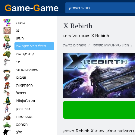
בועות
X Rebirth
נג
שמות חלופיים: X Rebirth
היגיון
משחקי MMORPG מקוון
משחקים ברשת
םידלי רובע םיקחשמ
קנט יקחשמ
ירי
משחקים מרוצי
זומבים
הרפתקאות
כדורגל
NinjaGo וגל
ספיידרמן
אסטרטגיה
הָמָחלִמ
משחק Rebirth X הוא משחק מחשב בז'אנר של סימולטור החלל, שהיה razrabaotana החברה הגרמנית Egosoft. המשחק הזה הוא משחקי המשך-איפוס בX. הסדרה המשחק הזה הוא חלק
ףָלַצ