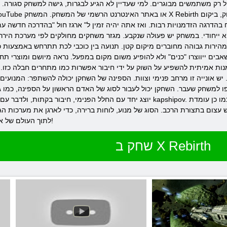
ק תיפתח בהדרגה הזדמנויות רבות. ואז אתה יהיה זמין ל" ארגז חול "בהדרכה חדשה עם כל האפ
הירות גבוהה מחוברים מיקום קטן. תנועה בין כוכבי לכת תתרחש באמצעות כבישים מהירים. מגזר קידום עובר שער. לshipov
בים ייווצרו "כנים" ולא להופיע משום מקום במפעל. נראה מיושם ומוצרי תח
נות אמיתית להשפיע על השוק על ידי חיבור אפשרות כמו מתחרים חבלה כזו.
 למשחק שעבר. השחקן יכול לעבור לסוג של האדם הראשון על הספינה, כמו 
יוצג יחד עם החלל הפנימי, חיבור בקתות, ולדבר עם אנשי צוות. יהיה זמין גם עקורים פנימיים pshipov
 עצום בתצורת הרכב. הסוג של מנוע, לוחות ברירה, כדי לארגן את מערכות הגנ
לתוך העולם של אירועים מדהימים ואתה לא תצטער על זה!
שחק ב X Rebirth