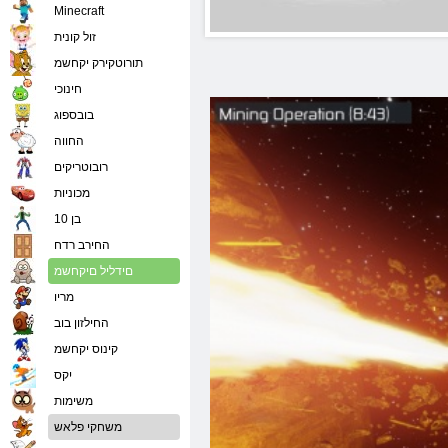
Minecraft
זול קונית
תורוטקירק יקחשמ
חינוכי
בובספוג
החווה
רובוטריקים
מכוניות
בן 10
החירב רדח
םידליל םיקחשמ
מריו
החילזון בוב
קינוס יקחשמ
יִקס
משימות
משחקי פלאש