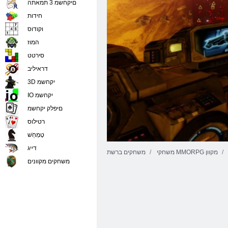
םיקחשמ 3 תמאתה
חידות
וקודוס
המוז
סירטט
דראיליב
3D יקחשמ
IO יקחשמ
םיפלק יקחשמ
רטילוס
טָמְחַׁש
דייג
משחקי MMORPG מקוון
משחקים ברשת
משחקים מקוונים