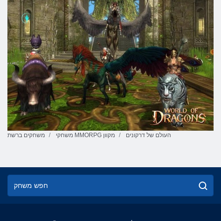
העולם של דרקונים
משחקי MMORPG מקוון
משחקים ברשת