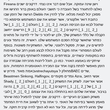
Fireana וישן שינה עמוקה. אבל שום דבר אינו נצחי. דרקונים ישנים
נאלצו להתעורר בשל העובדה כי תושבי העולם באופן ברור הרגישו את
הגישה של הזמן שבו Dieblo מסוכן יכול לצאת מכלאו. עליך להזין את
כתובת דואר אלקטרוני, אשר ישמש את שם המשתמש וסיסמא כדי
שתוכל לבוא עם הכניסה הבאה. [_2 _] [_ 1_] העולם [_2 _] [_ 1_] של
[_2 _] [_ 1_] דרקונים [_2 _] [_ 41_] [_2 _] [_ 9_] הרישום ייחשב
הקבלה של כללי המשחק שלך, ולכן יש לזכור כי על ידי לחיצה על מתאים
כפתור שתאשר קבלת הסכם המשתמש שלנו. ראשית, זה נחמד ונעים
לתרשים עין, ושנית, פסקול רלוונטי, שלישי, המשחקיות פשוטות. בנוסף
לעולם המסתורי אתה מקבל את היכולת לבצע מגוון רחב של משימות
כמו במקומות יבשתיים, ובמרתפים, בתוספת להשתתף בקרבות גדולים
שיתקיימו באמצע האוויר. כמו כן, תוכל ליהנות מהכיתה שנבחרה עם
הזמן מאפשר לפתח בקנה אחד עם המכירה האוטומטית התמחות, והם
באמת מאוד. מירוץ שvstrechayutsya מחולק לBAEC שדים,
Beastmen Sinkong, Halfingov, גמדים מקומיים Azra, אנשי הזאב
Shady, אנשי אוריאנה. לשחק את המשחק [_2 _] [_ 1_] העולם [_2 _]
[_ 1_] של [_2 _] [_ 1_] דרקונים [_2 _] [_ 41_] [_2 _] [_ 9_], נהיגה
בגיבור, שמראה שלהם הוא בהתחלה בונה את עצמם. [_0 _] [_ 9_] לגבי
משחק השבבים העיקריים - דרקונים, שם יצטרך להפעיל כמה שיותר
מאמץ מאשר בפיתוח של האופי. כי אתה צריך לשאוב את חיית המחמד
שלך מרגע לידתה מביצה, וכל עוד הוא לא הופך לחיה קרבית חזקה. על