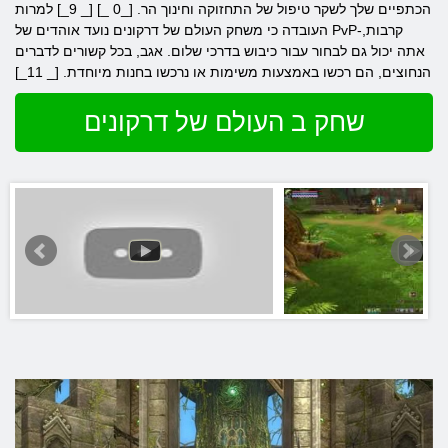
הכתפיים שלך לשקר טיפול של התחזוקה וחינוך הר. [_0 _] [_ 9_] למרות
העובדה כי משחק העולם של דרקונים נועד אוהדים של PvP-קרבות,
אתה יכול גם לבחור עבור כיבוש בדרכי שלום. אגב, בכל קשורים לדברים
הנחוצים, הם רכשו באמצעות משימות או נרכשו בחנות מיוחדת. [_ 11_]
שחק ב העולם של דרקונים