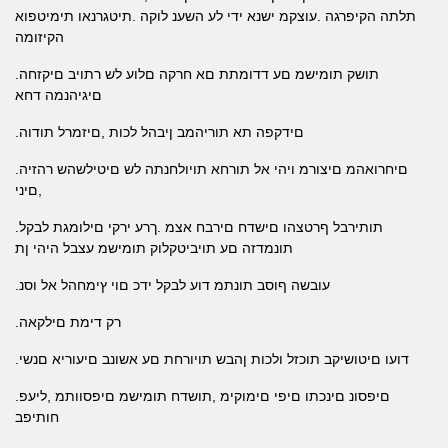
תלתה הקיפרגה .עוצקמ ישנא ידי לע השענ לוקה .תיטגרנאו תימיטפוא
הקיזומה
.תושק תומישמ םע דדומתת םא חרקה םלוע לש רתויב םיקזחה
םיגיהנמה דחא
.םידקפה תא תוריהמב ןיבהל לכות ,םיזמרל תודוה
.םיחרואהמ םיצורמ ויהי אל תורחא תויולחנתה לש םיטילשהש רהזיה
,םיני
.תותירבל ףרטצהו םישדח םירבח אצמ .ךרע ירקי םילומגת לבקל
תונמדזה םע תויביטקלוק תומישמ עצבל היהי ןת
.עובשה ףוסב תונתמ דוע לבקל ידכ םוי ץימחהל אל וסנ
.רק דימת םילקאה
.דועו םיטושיקב תוכזל ולכות ןהבש תויורחת םע אשונב םיעוריא םנשי
.םיפסונ םינכתו םיפי םימוקימ ,תושדח תומישמ םיפסוותמ ,ליעפ
חותיפב