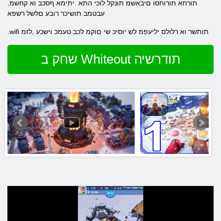
.תורחא תורוחסו םיבאשמ תונקל לוכי התא .יתימא ףסכב וא קחשמ
עבטמב תושיכר רובע םלשל רשפא
.wifi תותשר וא רלולס יליעפמ לש יוסיכ שי םוקמ לכב טעמכ וישכע ,לזמ
שחק ב Whiteout תודרשיה