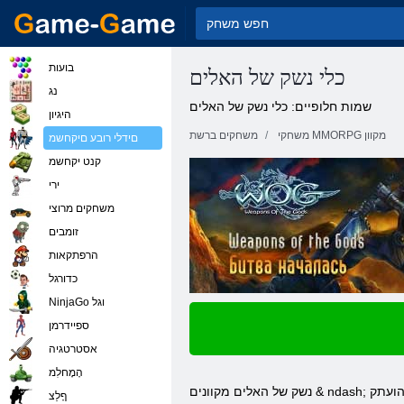
בועות
כלי נשק של האלים
נג
שמות חלופיים: כלי נשק של האלים
היגיון
משחקי MMORPG מקוון
משחקים ברשת
םידלי רובע םיקחשמ
קנט יקחשמ
ירי
משחקים מרוצי
זומבים
הרפתקאות
כדורגל
NinjaGo וגל
ספיידרמן
אסטרטגיה
הָמָחלִמ
נשק של האלים מקוונים & ndash; משחק לגמרי בחינם באינטרנט של הדור הצעיר, שמתייחס למשחקי התפקידים המודרניים. קבוצת הגיל שלה היא בלתי מוגבלת. המשחק הנפלא הזה הועתק
ףָלַצ