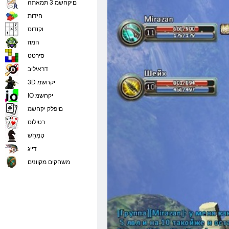
םיקחשמ 3 תמאתה
חידות
וקודוס
המוז
סירטט
דראיליב
3D יקחשמ
IO יקחשמ
םיפלק יקחשמ
רטילוס
טָמְחַׁש
דייג
משחקים מקוונים