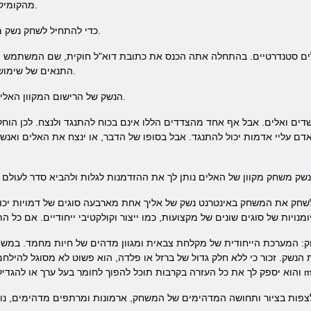
מהקומיקס הפופולריים מאוד שנוצרו בסין וברוסיה.
כדי להתחיל לשחק נשק משחק של האלים ממך רק צריכה להירשם.
יים. בהתחלה אתה הכנס את כתובת דוא"ל חוקית, שם המשתמש והסיסמה שלך בהמשך. לאחר הלחיצה
התנאים של שימוש. הרשם נשק של האלים הושלם בהצלחה.
הנשק של הרישום המקוון האלים הוא פשוט מאוד ולא ייקח לך הרבה זמן.
דים ואלים. אבל אף אחד מהצדדים הללו אינם בכוח להתנגד ולנצח. לכן הוח
אדם עליי אדמות יכול להתנגד. אבל בסופו של הדבר, או ינצח את האלים ואנ
. לשחק את המשחק באינטרנט נשק של אליך אחת מארבעה סוגים של דמויות יכ
 המערכת הייחודית של מקלחת צבאית ומגוון מדהים של חיות מחמד. במשחק
כור כי ללא חלק גדול של ברזל או פלדה, הוא פשוט לא מסוגל להילחם. אבל אחרי הרבה ח
ה לצפות בציור ותחושה המדהימים של המשחק, ארמונות ומרתפים מדהימים, נו