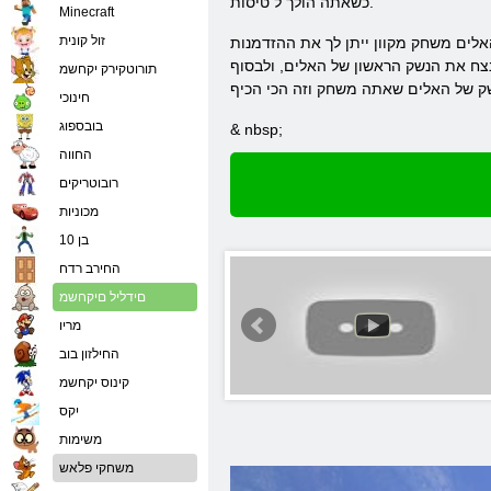
כשאתה הולך ל טיסות.
Minecraft
זול קונית
לים משחק מקוון ייתן לך את ההזדמנות
נצח את הנשק הראשון של האלים, ולבסוף
תורוטקירק יקחשמ
חינוכי
בובספוג
& nbsp;
החווה
רובוטריקים
מכוניות
בן 10
החירב רדח
םידליל םיקחשמ
מריו
החילזון בוב
קינוס יקחשמ
יִקס
משימות
משחקי פלאש