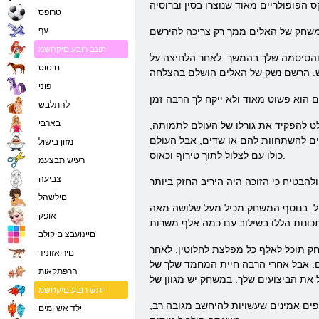
טרופס
עף
תונב רובע םיקחשמ
 על & laquo; צור חשבון & raquo;, אתה מקבל את
םיסוס
פוני
להתלבש
בארבי
לט להפקיד את גורלו של העולם לתמותה,
שים להשתחוות להם או שדים, אבל העולם
מזון בישול
כולו עם לצלול לתוך טירוף וכאוס.
רעיש תבצעמ
צביעה
םילשהל
ול. בנוסף המשחק מכיל מעל שלושה מאה
אּופָק
םיינועבצ םיקולב
 תוכל לאלף כל מפלצת לחלוטין. לאחר
םירואזוניד
יית המחמד שלך של nakushalsya לחימה, חביב,
הרפתקאות
יתש רובע םיקחשמ
פים אמינים שעשויות להיחשב מגובה רב,
ילד אש ומים