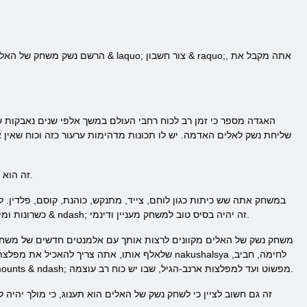
הרשם נשק משחק של האלים סטנדרט
האגדה מספר כי זמן רב לכוח רחבי העולם במשך אלפי שנים נאבקות ש
שליחת נשק לאלים האדמה. יש לו תכונות מדהימות ערעור כזה וכוח שאין 
זה הוא נשק משחק מקוון של האלים נותן לך את ההזדמנות לגלות ולהביא סדר לעולם ולהבטיח כי הזוכה היה היריב החזק ביותר.
במשחק אתה שש כיתות כגון לוחם, צייד, מתנקש, כוהנת, קוסם, פלדין
כשרונות ומיומנויות של סוגים שונים של מקצועות, כמו ייצור וקולקטיבי ייחודיים. אם כל התכונות הללו בשילוב עם כמה אלף משרות & ndash; זה יהיה בסיס טוב למשחק מעניין ודינמי.
משחק נשק של האלים מקוונים לרצות אותך עם אלמנטים חדשים של משחק:
שלאלף אותו, אתה צריך להאכיל את מפלצת הנשק. ז
והוא יספק לך את כל העזרה בקרבות תוכל להפוך לחומר בעל ערך או להגדיל את הביצועים שלך. במשחק יש מגוון של mounts & ndash; מפשוט ועד למפלצות ארנב-הגיל, שבו יש כוח רב עוצמה.
זה גם חשוב לציין כי לשחק נשק של האלים הוא תענוג, כי מולך יהי